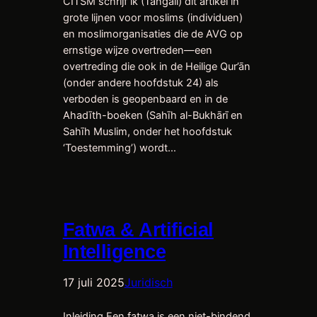
CITSM schrijf ik (Tangali) dit artikel in
grote lijnen voor moslims (individuen)
en moslimorganisaties die de AVG op
ernstige wijze overtreden—een
overtreding die ook in de Heilige Qur’ān
(onder andere hoofdstuk 24) als
verboden is geopenbaard en in de
Ahadīth-boeken (Sahīh al-Bukhārī en
Sahīh Muslim, onder het hoofdstuk
‘Toestemming’) wordt…
Fatwa & Artificial
Intelligence
17 juli 2025
Juridisch
Inleiding Een fatwa is een niet-bindend