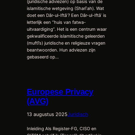
(juridische adviezen) op basis van de
islamitische wetgeving (Sharīʿah). Wat
doet een Dār-ul-Iftāʾ? Een Dār-ul-Iftāʾ is
letterlijk een “huis van fatwa-
uitvaardiging”. Het is een centrum waar
gekwalificeerde islamitische geleerden
(muftī’s) juridische en religieuze vragen
beantwoorden. Hun adviezen zijn
gebaseerd op…
Europese Privacy
(AVG)
13 augustus 2025
Juridisch
Inleiding Als Register-FG, CISO en