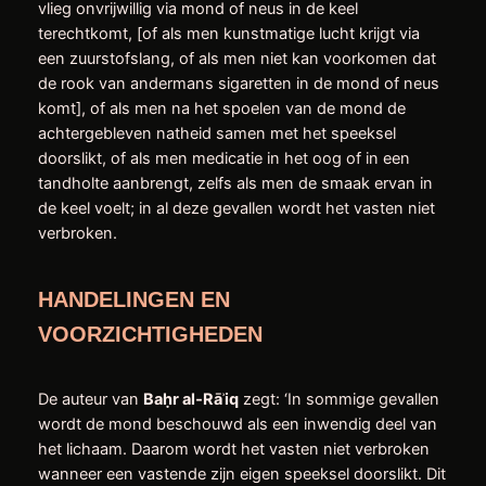
vlieg onvrijwillig via mond of neus in de keel
terechtkomt, [of als men kunstmatige lucht krijgt via
een zuurstofslang, of als men niet kan voorkomen dat
de rook van andermans sigaretten in de mond of neus
komt], of als men na het spoelen van de mond de
achtergebleven natheid samen met het speeksel
doorslikt, of als men medicatie in het oog of in een
tandholte aanbrengt, zelfs als men de smaak ervan in
de keel voelt; in al deze gevallen wordt het vasten niet
verbroken.
HANDELINGEN EN
VOORZICHTIGHEDEN
De auteur van
Ba
ḥ
r al
‑
R
ā
ʾ
iq
zegt: ‘In sommige gevallen
wordt de mond beschouwd als een inwendig deel van
het lichaam. Daarom wordt het vasten niet verbroken
wanneer een vastende zijn eigen speeksel doorslikt. Dit