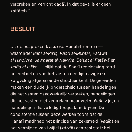
verbreken en verricht qaḍāʾ. In dat geval is er geen
kaffārah.’”
BESLUIT
Uit de besproken klassieke Ḥanafī‑bronnen —
waaronder
Ba
ḥ
r al‑Rā’iq
,
Radd al‑Mu
ḥ
tār
,
Fatāwā
al‑Hindiyya
,
Jawharat al‑Nayyira
,
Behjat al‑Fatāwā
en
ʿ
Imād al‑Islām
— blijkt dat de Sharʿī‑regelgeving rond
het verbreken van het vasten een fijnmazige en
zorgvuldig afgebakende structuur kent. De geleerden
maken een duidelijk onderscheid tussen handelingen
die het vasten daadwerkelijk verbreken, handelingen
die het vasten niet verbreken maar wel
makrūh
zijn, en
handelingen die volledig toegestaan blijven. De
consistentie tussen deze werken toont dat de
Ḥanafī‑madhhab het principe van zekerheid (
yaqīn
) en
het vermijden van twijfel (
i
ḥ
tiyā
ṭ
) centraal stelt: het