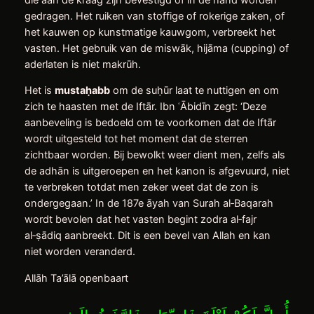
gedragen. Het ruiken van stoffige of rokerige zaken, of
het kauwen op kunstmatige kauwgom, verbreekt het
vasten. Het gebruik van de miswāk, hijāma (cupping) of
aderlaten is niet makrūh.
Het is
musta
ḥ
abb
om de suḥūr laat te nuttigen en om
zich te haasten met de Iftār. Ibn ʿĀbidīn zegt: ‘Deze
aanbeveling is bedoeld om te voorkomen dat de Iftār
wordt uitgesteld tot het moment dat de sterren
zichtbaar worden. Bij bewolkt weer dient men, zelfs als
de adhān is uitgeroepen en het kanon is afgevuurd, niet
te verbreken totdat men zeker weet dat de zon is
ondergegaan.’ In de 187e āyah van Surah al‑Baqarah
wordt bevolen dat het vasten begint zodra al‑fajr
al‑ṣādiq aanbreekt. Dit is een bevel van Allah en kan
niet worden veranderd.
Allāh Ta’ālā openbaart