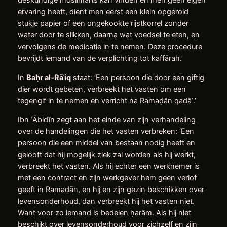
deskundige moslimarts kan vinden en men geen eigen
ervaring heeft, dient men eerst een klein opgerold
stukje papier of een ongekookte rijstkorrel zonder
water door te slikken, daarna wat voedsel te eten, en
vervolgens de medicatie in te nemen. Deze procedure
bevrijdt iemand van de verplichting tot kaffārah.’
In
Ba
ḥ
r al‑Rā
ʾ
iq
staat: ‘Een persoon die door een giftig
dier wordt gebeten, verbreekt het vasten om een
tegengif in te nemen en verricht na Ramaḍān qaḍāʾ.’
Ibn ʿĀbidīn zegt aan het einde van zijn verhandeling
over de handelingen die het vasten verbreken: ‘Een
persoon die een middel van bestaan nodig heeft en
gelooft dat hij mogelijk ziek zal worden als hij werkt,
verbreekt het vasten. Als hij echter een werknemer is
met een contract en zijn werkgever hem geen verlof
geeft in Ramaḍān, en hij en zijn gezin beschikken over
levensonderhoud, dan verbreekt hij het vasten niet.
Want voor zo iemand is bedelen ḥarām. Als hij niet
beschikt over levensonderhoud voor zichzelf en zijn