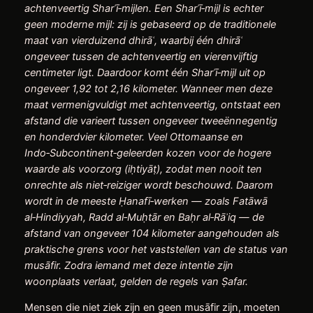
achtenveertig Shar
ʿ
ī
‑
mijlen. Een Shar
ʿ
ī
‑
mijl is echter
geen moderne mijl: zij is gebaseerd op de traditionele
maat van vierduizend dhir
ā
ʿ
, waarbij
éé
n dhir
ā
ʿ
ongeveer tussen de achtenveertig en vierenvijftig
centimeter ligt. Daardoor komt
éé
n Shar
ʿ
ī
‑
mijl uit op
ongeveer 1,92 tot 2,16 kilometer. Wanneer men deze
maat vermenigvuldigt met achtenveertig, ontstaat een
afstand die varieert tussen ongeveer tweeënnegentig
en honderdvier kilometer. Veel Ottomaanse en
Indo
‑
Subcontinent
‑
geleerden kozen voor de hogere
waarde als voorzorg (i
ḥ
tiyā
ṭ
), zodat men nooit ten
onrechte als niet
‑
reiziger wordt beschouwd. Daarom
wordt in de meeste
Ḥ
anafī
‑
werken
—
zoals Fat
ā
w
ā
al
‑
Hindiyyah, Radd al
‑
Mu
ḥ
tār en Ba
ḥ
r al
‑
R
ā
ʾ
iq
—
de
afstand van ongeveer 104 kilometer aangehouden als
praktische grens voor het vaststellen van de status van
mus
ā
fir. Zodra iemand met deze intentie zijn
woonplaats verlaat, gelden de regels van
Ṣ
afar.
Mensen die niet ziek zijn en geen musāfir zijn, moeten