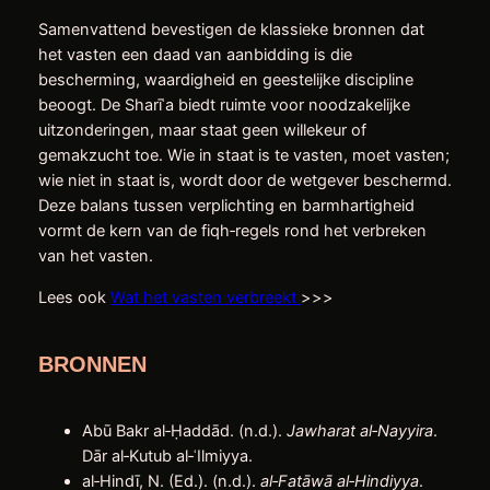
Samenvattend bevestigen de klassieke bronnen dat
het vasten een daad van aanbidding is die
bescherming, waardigheid en geestelijke discipline
beoogt. De Sharīʿa biedt ruimte voor noodzakelijke
uitzonderingen, maar staat geen willekeur of
gemakzucht toe. Wie in staat is te vasten, moet vasten;
wie niet in staat is, wordt door de wetgever beschermd.
Deze balans tussen verplichting en barmhartigheid
vormt de kern van de fiqh‑regels rond het verbreken
van het vasten.
Lees ook
Wat het vasten verbreekt
>>>
BRONNEN
Abū Bakr al‑Ḥaddād. (n.d.).
Jawharat al‑Nayyira
.
Dār al‑Kutub al‑ʿIlmiyya.
al‑Hindī, N. (Ed.). (n.d.).
al‑Fatāwā al‑Hindiyya
.