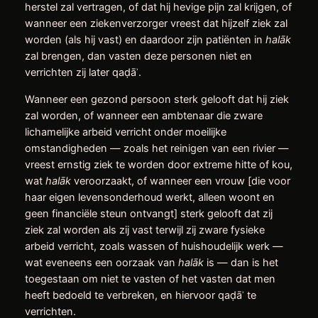
herstel zal vertragen, of dat hij hevige pijn zal krijgen, of
wanneer een ziekenverzorger vreest dat hijzelf ziek zal
worden (als hij vast) en daardoor zijn patiënten in
halāk
zal brengen, dan vasten deze personen niet en
verrichten zij later qaḍāʾ.
Wanneer een gezond persoon sterk gelooft dat hij ziek
zal worden, of wanneer een ambtenaar die zware
lichamelijke arbeid verricht onder moeilijke
omstandigheden — zoals het reinigen van een rivier —
vreest ernstig ziek te worden door extreme hitte of kou,
wat
halāk
veroorzaakt, of wanneer een vrouw [die voor
haar eigen levensonderhoud werkt, alleen woont en
geen financiële steun ontvangt] sterk gelooft dat zij
ziek zal worden als zij vast terwijl zij zware fysieke
arbeid verricht, zoals wassen of huishoudelijk werk —
wat eveneens een oorzaak van
halāk
is — dan is het
toegestaan om niet te vasten of het vasten dat men
heeft bedoeld te verbreken, en hiervoor qaḍāʾ te
verrichten.