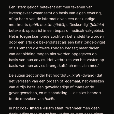
Een ‘sterk geloof’ betekent dat men tekenen van
levensgevaar waarneemt op basis van eigen ervaring,
of op basis van de informatie van een deskundige
moslimarts (
ṭ
abīb muslim
ḥ
ādhīq
). ‘Deskundig’ (
ḥ
ādhīq
)
betekent: specialist in een bepaald medisch vakgebied.
Het is toegestaan onderzocht en behandeld te worden
door een arts die bekendstaat als een kāfir (ongelovige)
of als iemand die zware zonden begaat; maar daden
van aanbidding mogen niet worden opgegeven op
basis van hun advies. Het verbreken van het vasten op
basis van hun advies brengt kaffārah met zich mee.’
De auteur zegt onder het hoofdstuk
Ikrāh
(dwang) dat
het verliezen van een orgaan of ledemaat, het verliezen
van al zijn bezit, een gewelddadige of martelende
gevangenschap, en mishandeling — dit alles behoort
tot de oorzaken van
halāk
.
In het boek
ʿ
Imād al‑Islām
staat: ‘Wanneer men geen