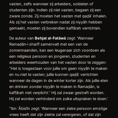
vasten, zelfs wanneer zij arbeiders, soldaten of
studenten zijn. Indien zij niet vasten, begaan zij een
zware zonde. Zij moeten het vasten met qaḍāʾ inhalen.
Als zij het vasten verbreken nadat zij niyyāh hebben
gemaakt, moeten zij bovendien kaffārah verrichten.
De auteur van
Behjat al
‑
Fat
ā
w
ā
zegt: ‘Wanneer
Ramaḍān‑i sharīf samenvalt met een van de
zomermaanden, kan een leugenaar zich voordoen als
een religieus persoon en jongeren, studenten en
arbeiders weerhouden van het vasten door te zeggen:
“Het is toegestaan voor jullie om geen niyyāh te maken
en nu niet te vasten; jullie kunnen qaḍāʾ verrichten
wanneer de dagen in de winter korter zijn. Als jullie eten
en drinken zonder niyyāh te maken in Ramaḍān, is
kaffārah niet verplicht.” Hij zal zwaar gestraft worden.
Hij zal worden verhinderd om zulke uitspraken te doen.’
“Ibn ʿĀbidīn zegt: ‘Wanneer een zieke persoon ernstige
vrees heeft dat zijn ziekte zal verergeren, of dat zijn