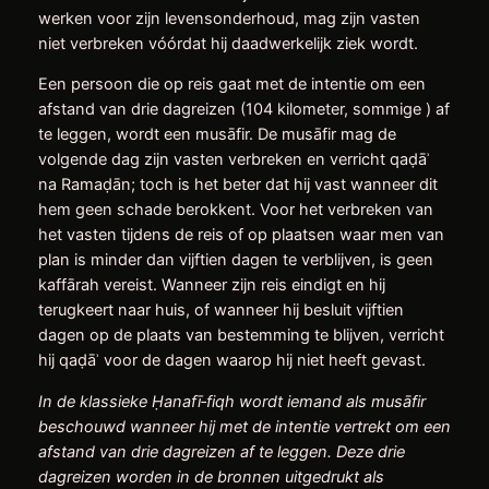
werken voor zijn levensonderhoud, mag zijn vasten
niet verbreken vóórdat hij daadwerkelijk ziek wordt.
Een persoon die op reis gaat met de intentie om een
afstand van drie dagreizen (104 kilometer, sommige ) af
te leggen, wordt een musāfir. De musāfir mag de
volgende dag zijn vasten verbreken en verricht qaḍāʾ
na Ramaḍān; toch is het beter dat hij vast wanneer dit
hem geen schade berokkent. Voor het verbreken van
het vasten tijdens de reis of op plaatsen waar men van
plan is minder dan vijftien dagen te verblijven, is geen
kaffārah vereist. Wanneer zijn reis eindigt en hij
terugkeert naar huis, of wanneer hij besluit vijftien
dagen op de plaats van bestemming te blijven, verricht
hij qaḍāʾ voor de dagen waarop hij niet heeft gevast.
In de klassieke
Ḥ
anafī
‑
fiqh wordt iemand als mus
ā
fir
beschouwd wanneer hij met de intentie vertrekt om een
afstand van drie dagreizen af te leggen. Deze drie
dagreizen worden in de bronnen uitgedrukt als