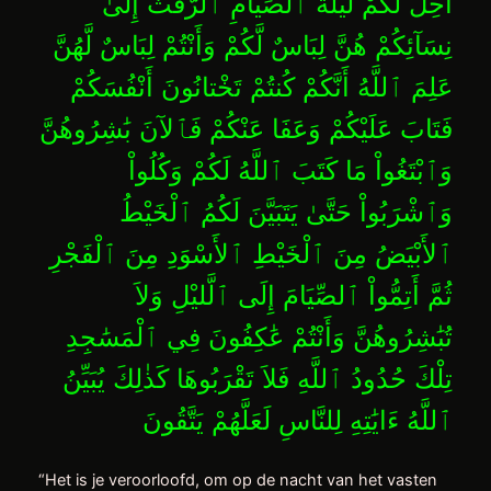
أُحِلَّ لَكُمْ لَيْلَةَ ٱلصِّيَامِ ٱلرَّفَثُ إِلَىٰ
نِسَآئِكُمْ هُنَّ لِبَاسٌ لَّكُمْ وَأَنْتُمْ لِبَاسٌ لَّهُنَّ
عَلِمَ ٱللَّهُ أَنَّكُمْ كُنتُمْ تَخْتانُونَ أَنْفُسَكُمْ
فَتَابَ عَلَيْكُمْ وَعَفَا عَنْكُمْ فَٱلآنَ بَٰشِرُوهُنَّ
وَٱبْتَغُواْ مَا كَتَبَ ٱللَّهُ لَكُمْ وَكُلُواْ
وَٱشْرَبُواْ حَتَّىٰ يَتَبَيَّنَ لَكُمُ ٱلْخَيْطُ
ٱلأَبْيَضُ مِنَ ٱلْخَيْطِ ٱلأَسْوَدِ مِنَ ٱلْفَجْرِ
ثُمَّ أَتِمُّواْ ٱلصِّيَامَ إِلَى ٱلَّليْلِ وَلاَ
تُبَٰشِرُوهُنَّ وَأَنْتُمْ عَٰكِفُونَ فِي ٱلْمَسَٰجِدِ
تِلْكَ حُدُودُ ٱللَّهِ فَلاَ تَقْرَبُوهَا كَذٰلِكَ يُبَيِّنُ
ٱللَّهُ ءَايَٰتِهِ لِلنَّاسِ لَعَلَّهُمْ يَتَّقُونَ
“Het is je veroorloofd, om op de nacht van het vasten