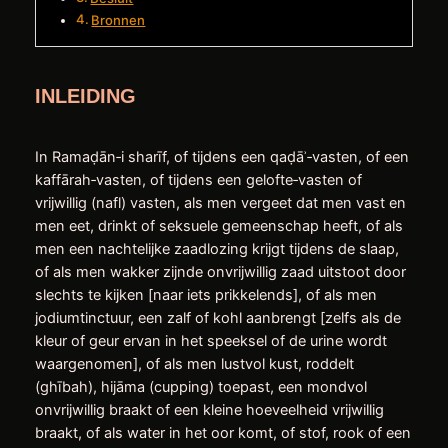
Bronnen
INLEIDING
In Ramaḍān‑i sharīf, of tijdens een qaḍāʾ‑vasten, of een
kaffārah‑vasten, of tijdens een gelofte‑vasten of
vrijwillig (nafl) vasten, als men vergeet dat men vast en
men eet, drinkt of seksuele gemeenschap heeft, of als
men een nachtelijke zaadlozing krijgt tijdens de slaap,
of als men wakker zijnde onvrijwillig zaad uitstoot door
slechts te kijken [naar iets prikkelends], of als men
jodiumtinctuur, een zalf of kohl aanbrengt [zelfs als de
kleur of geur ervan in het speeksel of de urine wordt
waargenomen], of als men lustvol kust, roddelt
(ghībah), hijāma (cupping) toepast, een mondvol
onvrijwillig braakt of een kleine hoeveelheid vrijwillig
braakt, of als water in het oor komt, of stof, rook of een