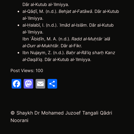
Dār al‑Kutub al‑ʿIlmiyya.
al‑Qāḍī, M. (n.d.).
Behjat al‑Fatāwā
. Dār al‑Kutub
al‑ʿIlmiyya.
al‑Ḥalabī, I. (n.d.).
ʿ
Imād al‑Islām
. Dār al‑Kutub
al‑ʿIlmiyya.
Ibn ʿĀbidīn, M. A. (n.d.).
Radd al‑Mu
ḥ
tār
ʿ
al
ā
al‑Durr al‑Mukht
ā
r
. Dār al‑Fikr.
Ibn Nujaym, Z. (n.d.).
Ba
ḥ
r al‑Rā’iq shar
ḥ
Kanz
al‑Daqā’iq
. Dār al‑Kutub al‑ʿIlmiyya.
Post Views:
100
Facebook
Mastodon
Email
Delen
© Shaykh Dr Mohamed Juzoef Tangali Qādri
Noorani