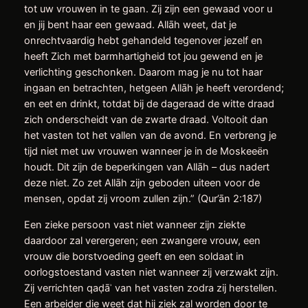
tot uw vrouwen in te gaan. Zij zijn een gewaad voor u
en jij bent haar een gewaad. Allāh weet, dat je
onrechtvaardig hebt gehandeld tegenover jezelf en
heeft Zich met barmhartigheid tot jou gewend en je
verlichting geschonken. Daarom mag je nu tot haar
ingaan en betrachten, hetgeen Allāh je heeft verordend;
en eet en drinkt, totdat bij de dageraad de witte draad
zich onderscheidt van de zwarte draad. Voltooit dan
het vasten tot het vallen van de avond. En verbreng je
tijd niet met uw vrouwen wanneer je in de Moskeeën
houdt. Dit zijn de beperkingen van Allāh – dus nadert
deze niet. Zo zet Allāh zijn geboden uiteen voor de
mensen, opdat zij vroom zullen zijn.” (Qur’ān 2:187)
Een zieke persoon vast niet wanneer zijn ziekte
daardoor zal verergeren; een zwangere vrouw, een
vrouw die borstvoeding geeft en een soldaat in
oorlogstoestand vasten niet wanneer zij verzwakt zijn.
Zij verrichten qaḍāʾ van het vasten zodra zij herstellen.
Een arbeider die weet dat hij ziek zal worden door te