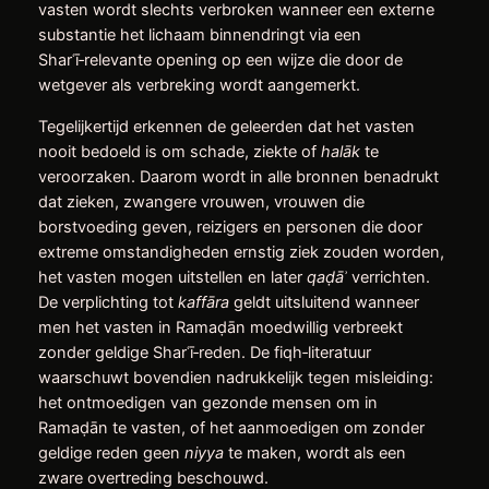
vasten wordt slechts verbroken wanneer een externe
substantie het lichaam binnendringt via een
Sharʿī‑relevante opening op een wijze die door de
wetgever als verbreking wordt aangemerkt.
Tegelijkertijd erkennen de geleerden dat het vasten
nooit bedoeld is om schade, ziekte of
halāk
te
veroorzaken. Daarom wordt in alle bronnen benadrukt
dat zieken, zwangere vrouwen, vrouwen die
borstvoeding geven, reizigers en personen die door
extreme omstandigheden ernstig ziek zouden worden,
het vasten mogen uitstellen en later
qa
ḍ
ā
ʾ
verrichten.
De verplichting tot
kaffāra
geldt uitsluitend wanneer
men het vasten in Ramaḍān moedwillig verbreekt
zonder geldige Sharʿī‑reden. De fiqh‑literatuur
waarschuwt bovendien nadrukkelijk tegen misleiding:
het ontmoedigen van gezonde mensen om in
Ramaḍān te vasten, of het aanmoedigen om zonder
geldige reden geen
niyya
te maken, wordt als een
zware overtreding beschouwd.