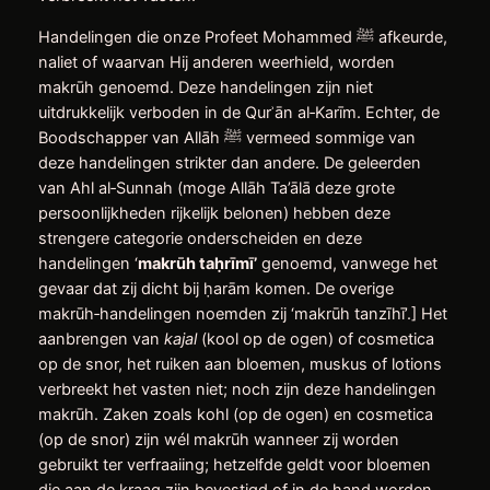
Handelingen die onze Profeet Mohammed ﷺ afkeurde,
naliet of waarvan Hij anderen weerhield, worden
makrūh genoemd. Deze handelingen zijn niet
uitdrukkelijk verboden in de Qurʾān al‑Karīm. Echter, de
Boodschapper van Allāh ﷺ vermeed sommige van
deze handelingen strikter dan andere. De geleerden
van Ahl al‑Sunnah (moge Allāh Ta’ālā deze grote
persoonlijkheden rijkelijk belonen) hebben deze
strengere categorie onderscheiden en deze
handelingen ‘
makr
ū
h ta
ḥ
rīmī’
genoemd, vanwege het
gevaar dat zij dicht bij ḥarām komen. De overige
makrūh‑handelingen noemden zij ‘makrūh tanzīhī’.] Het
aanbrengen van
kajal
(kool op de ogen) of cosmetica
op de snor, het ruiken aan bloemen, muskus of lotions
verbreekt het vasten niet; noch zijn deze handelingen
makrūh. Zaken zoals kohl (op de ogen) en cosmetica
(op de snor) zijn wél makrūh wanneer zij worden
gebruikt ter verfraaiing; hetzelfde geldt voor bloemen
die aan de kraag zijn bevestigd of in de hand worden