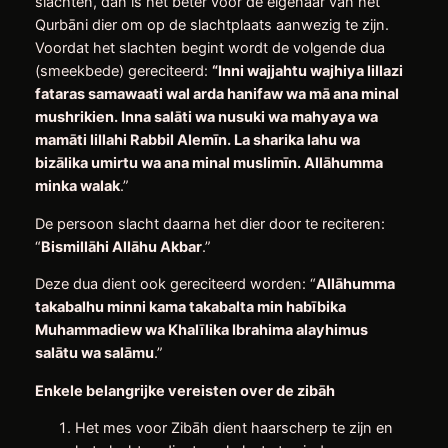
slachten, dan is het beter voor de eigenaar van het
Qurbāni dier om op de slachtplaats aanwezig te zijn.
Voordat het slachten begint wordt de volgende dua
(smeekbede) gereciteerd:
“Inni wajjahtu wajhiya lillazi
fataras samawaati wal arda hanifaw wa mā ana minal
mushrikien.
Inna salāti wa nusuki wa mahyaya wa
mamāti lillahi Rabbil Alemīn. La sharika lahu wa
bizālika umirtu wa ana minal muslimīn.
Allāhumma
minka walak
.”
De persoon slacht daarna het dier door te reciteren:
“
Bismillāhi Allāhu Akbar
.”
Deze dua dient ook gereciteerd worden: “
Allāhumma
takabalhu minni kama takabalta min habībika
Muhammadiew wa Khalīlika Ibrahima alayhimus
salātu wa salāmu
.”
Enkele belangrijke vereisten over de zibāh
Het mes voor Zibāh dient haarscherp te zijn en