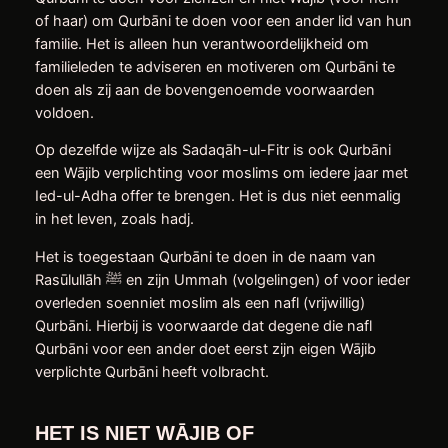
of haar) om Qurbāni te doen voor een ander lid van hun
familie. Het is alleen hun verantwoordelijkheid om
familieleden te adviseren en motiveren om Qurbāni te
doen als zij aan de bovengenoemde voorwaarden
voldoen.
Op dezelfde wijze als Sadaqāh-ul-Fitr is ook Qurbāni
een Wājib verplichting voor moslims om iedere jaar met
Ied-ul-Adha offer te brengen. Het is dus niet eenmalig
in het leven, zoals hadj.
Het is toegestaan Qurbāni te doen in de naam van
Rasūlullāh ﷺ en zijn Ummah (volgelingen) of voor ieder
overleden soenniet moslim als een nafl (vrijwillig)
Qurbāni. Hierbij is voorwaarde dat degene die nafl
Qurbāni voor een ander doet eerst zijn eigen Wājib
verplichte Qurbāni heeft volbracht.
HET IS NIET WĀJIB OF