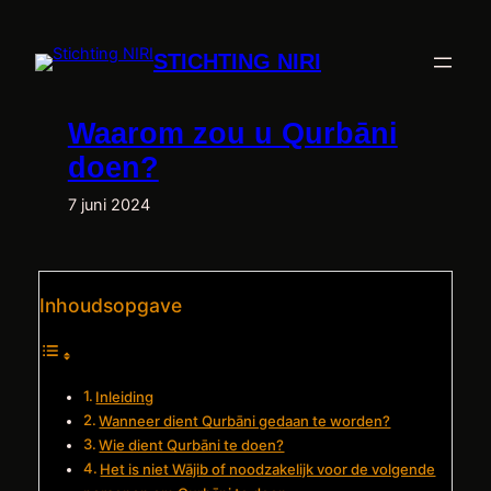
Ga
naar
STICHTING NIRI
de
inhoud
Waarom zou u Qurbāni
doen?
7 juni 2024
Inhoudsopgave
Inleiding
Wanneer dient Qurbāni gedaan te worden?
Wie dient Qurbāni te doen?
Het is niet Wājib of noodzakelijk voor de volgende