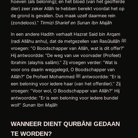
hoeven (als beloning); en het bloed (van het geofferde
dier) zeer zeker Allāh te hebben bereikt voordat het op
de grond is gevallen. Dus maak uzelf daarmee rein
(zondeloos).”
Tirmizi Sharief en Sunan Ibn Majāh
In een andere Hadith verhaalt Hazrat Said bin Arqam
(radi Allāhu anhu), dat de metgezellen van Rasūlullāh ﷺ
vroegen: “O Boodschapper van Allāh, wat is dit offer?”
Hij antwoordde: “De weg van uw voorvader (Profeet)
Ibrahim (alayhis salām).” Zij vroegen verder: “Wat is
voor ons daarin weggelegd, O Boodschapper van
Allāh?” De Profeet Mohammed ﷺ antwoordde: “Er is
een beloning voor iedere haar (van het offerdier).” Zij
vroegen: “Voor wol, O Boodschapper van Allāh?” Hij
antwoordde: “Er is een beloning voor iedere bundel
wol!”
Sunan Ibn Majāh
WANNEER DIENT QURBĀNI GEDAAN
TE WORDEN?