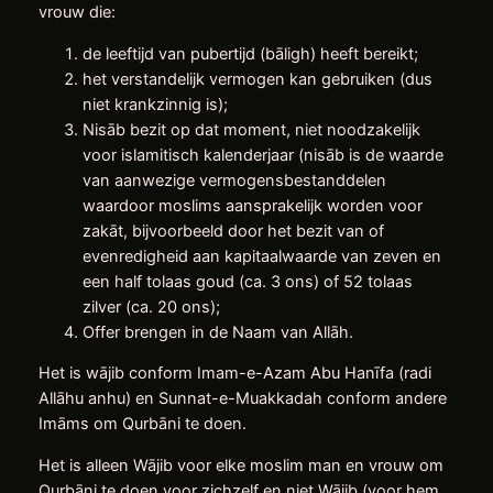
vrouw die:
de leeftijd van pubertijd (bāligh) heeft bereikt;
het verstandelijk vermogen kan gebruiken (dus
niet krankzinnig is);
Nisāb bezit op dat moment, niet noodzakelijk
voor islamitisch kalenderjaar (nisāb is de waarde
van aanwezige vermogensbestanddelen
waardoor moslims aansprakelijk worden voor
zakāt, bijvoorbeeld door het bezit van of
evenredigheid aan kapitaalwaarde van zeven en
een half tolaas goud (ca. 3 ons) of 52 tolaas
zilver (ca. 20 ons);
Offer brengen in de Naam van Allāh.
Het is wājib conform Imam-e-Azam Abu Hanīfa (radi
Allāhu anhu) en Sunnat-e-Muakkadah conform andere
Imāms om Qurbāni te doen.
Het is alleen Wājib voor elke moslim man en vrouw om
Qurbāni te doen voor zichzelf en niet Wājib (voor hem