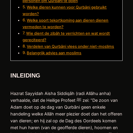
personen om Qurbāni te doen
Welke dieren kunnen voor Qurbāni gebruikt
worden?
Welke soort tekortkoming aan dieren dienen
vermeden te worden?
Wie dient de zibāh te verrichten en wat wordt
gereciteerd?
Verdelen van Qurbāni vlees onder niet-moslims
Belangrijk advies aan moslims
INLEIDING
Hazrat Sayyidah Aisha Siddiqāh (radi Allāhu anha)
verhaalde, dat de Heilige Profeet ﷺ zei: “De zoon van
Adam doet op de dag van Qurbāni geen enkele
handeling welke Allāh meer plezier doet dan het offeren
van dieren; en hij zal op de Dag des Oordeels komen
met hun haren (van de geofferde dieren), hoornen en