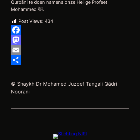
Qurbāni te doen namens onze Heilige Profeet
Mohammed ﷺ.
Post Views:
434
Facebook
Mastodon
Email
Delen
© Shaykh Dr Mohamed Juzoef Tangali Qādri
Noorani