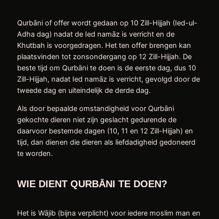
Qurbāni of offer wordt gedaan op 10 Zill-Hijjah (Ied-ul-
Adha dag) nadat de Ied namāz is verricht en de
Khutbah is voorgedragen. Het ten offer brengen kan
plaatsvinden tot zonsondergang op 12 Zill-Hijjah. De
beste tijd om Qurbāni te doen is de eerste dag, dus 10
Zill-Hijjah, nadat Ied namāz is verricht, gevolgd door de
tweede dag en uiteindelijk de derde dag.
Als door bepaalde omstandigheid voor Qurbāni
gekochte dieren niet zijn geslacht gedurende de
daarvoor bestemde dagen (10, 11 en 12 Zill-Hijjah) en
tijd, dan dienen die dieren als liefdadigheid gedoneerd
te worden.
WIE DIENT QURBĀNI TE DOEN?
Het is Wājib (bijna verplicht) voor iedere moslim man en