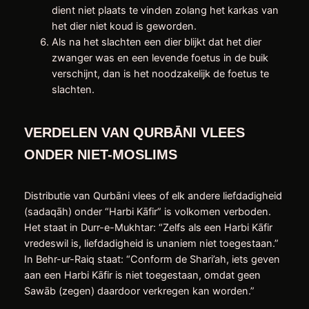
dient niet plaats te vinden zolang het karkas van
het dier niet koud is geworden.
Als na het slachten een dier blijkt dat het dier
zwanger was en een levende foetus in de buik
verschijnt, dan is het noodzakelijk de foetus te
slachten.
VERDELEN VAN QURBĀNI VLEES
ONDER NIET-MOSLIMS
Distributie van Qurbāni vlees of elk andere liefdadigheid
(sadaqāh) onder “Harbi Kāfir” is volkomen verboden.
Het staat in Durr-e-Mukhtar: “Zelfs als een Harbi Kāfir
vredeswil is, liefdadigheid is unaniem niet toegestaan.”
In Behr-ur-Raiq staat: “Conform de Shari’ah, iets geven
aan een Harbi Kāfir is niet toegestaan, omdat geen
Sawāb (zegen) daardoor verkregen kan worden.”