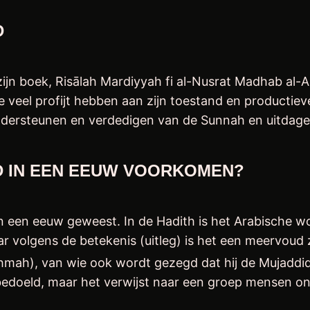
D
 zijn boek, Risālah Mardiyyah fi al-Nusrat Madhab al-
die veel profijt hebben aan zijn toestand en productie
r ondersteunen en verdedigen van de Sunnah en uitdage
D IN EEN EEUW VOORKOMEN?
in een eeuw geweest. In de Hadith is het Arabische w
 volgens de betekenis (uitleg) is het een meervoud z
Rahmah), van wie ook wordt gezegd dat hij de Mujaddi
s bedoeld, maar het verwijst naar een groep mensen o