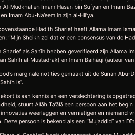
ijn Al-Mudkhal en Imam Hasan bin Sufyan en Imam Baza
 en Imam Abu-Na’eem in zijn al-Hil’ya.
bovenstaande Hadith Sharief heeft Allama Imam Isma’i
en: “Mijn Sheikh zei dat er een consensus van de Had
 Sharief als Sahīh hebben geverifieerd zijn Allama I
n Sahīh al-Mustadrak) en Imam Baihāqi (auteur van 
Saood’s marginale notities gemaakt uit de Sunan Abu-
ahīh is”.
ekort is aan kennis en een verslechtering is opgetr
heid, stuurt Allāh Ta’ālā een persoon aan het begin o
e innovaties weerleggen en vernietigen en niemand vre
 Deze persoon is bekend als een “Mujaddid” van Dīn