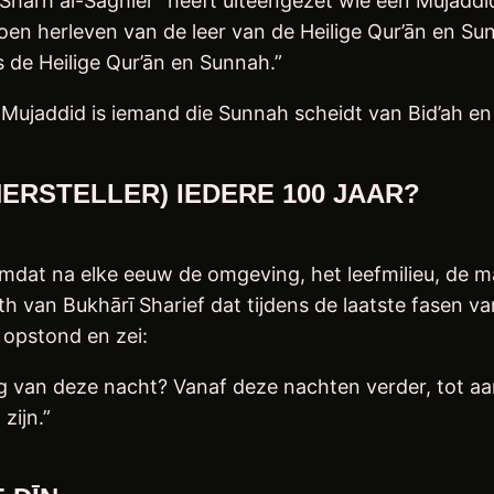
 Sharh al-Saghier” heeft uiteengezet wie een Mujaddi
en herleven van de leer van de Heilige Qur’ān en S
de Heilige Qur’ān en Sunnah.”
Mujaddid is iemand die Sunnah scheidt van Bid’ah en 
ERSTELLER) IEDERE 100 JAAR?
omdat na elke eeuw de omgeving, het leefmilieu, de 
Bukhārī Sharief dat tijdens de laatste fasen van de Profeet M
 opstond en zei:
ang van deze nacht? Vanaf deze nachten verder, tot aa
zijn.”