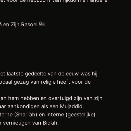
Hij zal niet handelen of uitspraken doen omwille van enige persoon, maar omwille van Allāh Ta’ālā en Zijn Rasoel ﷺ.
et laatste gedeelte van de eeuw was hij
ocaal gezag van religie heeft voor de
aan hem hebben en overtuigd zijn van zijn
aar aankondigen als een Mujaddid.
rne (Shari’ah) en interne (geestelijke)
vernietigen van Bid’ah.