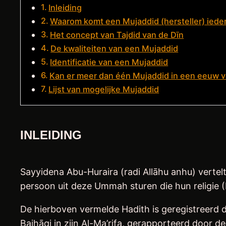
Inleiding
Waarom komt een Mujaddid (hersteller) ieder
Het concept van Tajdid van de Dīn
De kwaliteiten van een Mujaddid
Identificatie van een Mujaddid
Kan er meer dan één Mujaddid in een eeuw
Lijst van mogelijke Mujaddid
INLEIDING
Sayyidena Abu-Huraira (radi Allāhu anhu) vertelt dat Sayyidena Rasūlullāh ﷺ zei: “Voorwaar, A
persoon uit deze Ummah sturen die hun religie (D
De hierboven vermelde Hadith is geregistreerd
Baihāqi in zijn Al-Ma’rifa, gerapporteerd door de