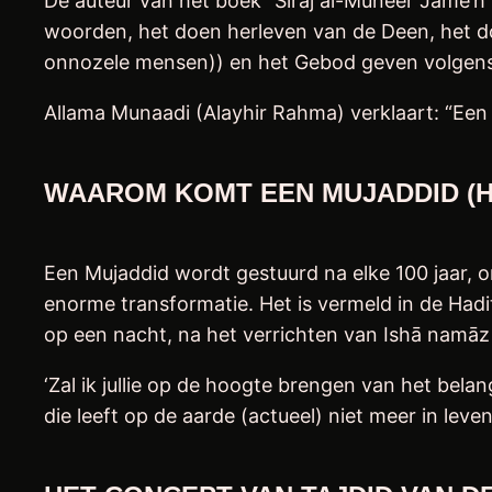
De auteur van het boek “Sirāj al-Muneer Jame’h
woorden, het doen herleven van de Deen, het do
onnozele mensen)) en het Gebod geven volgens 
Allama Munaadi (Alayhir Rahma) verklaart: “Een 
WAAROM KOMT EEN MUJADDID (H
Een Mujaddid wordt gestuurd na elke 100 jaar, 
enorme transformatie. Het is vermeld in de Hadith van 
op een nacht, na het verrichten van Ishā namāz
‘Zal ik jullie op de hoogte brengen van het bel
die leeft op de aarde (actueel) niet meer in leven 