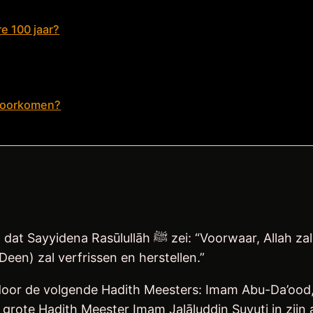
e 100 jaar?
 voorkomen?
llah zal aan het begin van elke eeuw een dergelijke
een) zal verfrissen en herstellen.”
 door de volgende Hadith Meesters: Imam Abu-Da’ood
 grote Hadith Meester Imam Jalāluddin Suyuti in zijn a