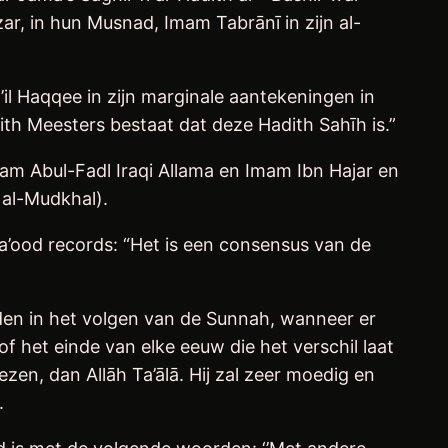
r, in hun Musnad, Imam Tabrānī in zijn al-
l Haqqee in zijn marginale aantekeningen in
ith Meesters bestaat dat deze Hadith Sahīh is.”
mam Abul-Fadl Iraqi Allama en Imam Ibn Hajar en
al-Mudkhal).
Da’ood records: “Het is een consensus van de
eden in het volgen van de Sunnah, wanneer er
f het einde van elke eeuw die het verschil laat
zen, dan Allāh Ta’ālā. Hij zal zeer moedig en
.