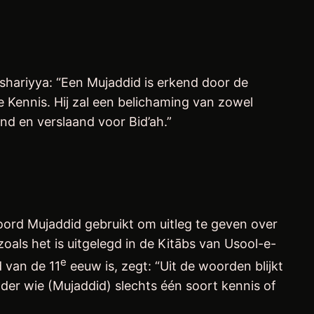
Ashariyya: “Een Mujaddid is erkend door de
ve Kennis. Hij zal een belichaming van zowel
nd en verslaand voor Bid’ah.”
oord Mujaddid gebruikt om uitleg te geven over
oals het is uitgelegd in de Kitābs van Usool-e-
e
d van de 11
eeuw is, zegt: “Uit de woorden blijkt
nder wie (Mujaddid) slechts één soort kennis of