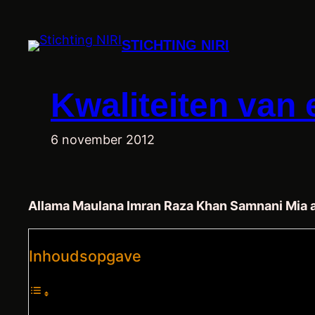
Ga
naar
STICHTING NIRI
de
inhoud
6 november 2012
Allama Maulana Imran Raza Khan Samnani Mia a
Inhoudsopgave