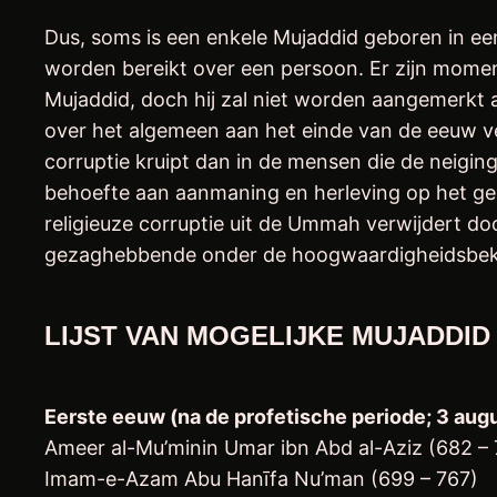
Dus, soms is een enkele Mujaddid geboren in e
worden bereikt over een persoon. Er zijn moment
Mujaddid, doch hij zal niet worden aangemerkt a
over het algemeen aan het einde van de eeuw ve
corruptie kruipt dan in de mensen die de neiging
behoefte aan aanmaning en herleving op het gebi
religieuze corruptie uit de Ummah verwijdert do
gezaghebbende onder de hoogwaardigheidsbekled
LIJST VAN MOGELIJKE MUJADDID
Eerste eeuw (na de profetische periode; 3 aug
Ameer al-Mu’minin Umar ibn Abd al-Aziz (682 –
Imam-e-Azam Abu Hanīfa Nu’man (699 – 767)