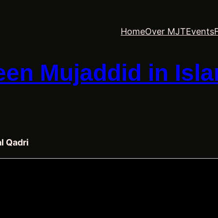
Home
Over MJT
Events
l Qadri