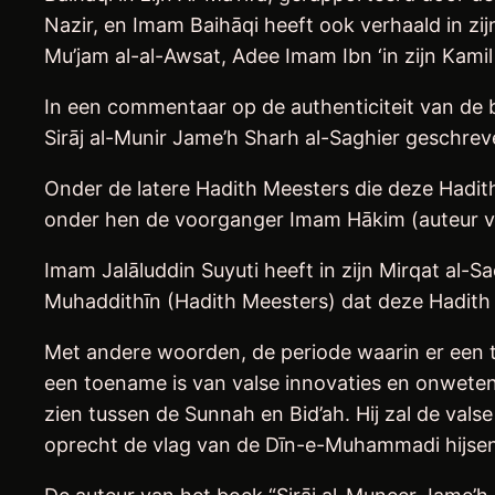
Nazir, en Imam Baihāqi heeft ook verhaald in z
Mu’jam al-al-Awsat, Adee Imam Ibn ‘in zijn Kamil
In een commentaar op de authenticiteit van de 
Sirāj al-Munir Jame’h Sharh al-Saghier geschrev
Onder de latere Hadith Meesters die deze Hadith
onder hen de voorganger Imam Hākim (auteur va
Imam Jalāluddin Suyuti heeft in zijn Mirqat al-
Muhaddithīn (Hadith Meesters) dat deze Hadith S
Met andere woorden, de periode waarin er een t
een toename is van valse innovaties en onwetend
zien tussen de Sunnah en Bid’ah. Hij zal de vals
oprecht de vlag van de Dīn-e-Muhammadi hijsen.