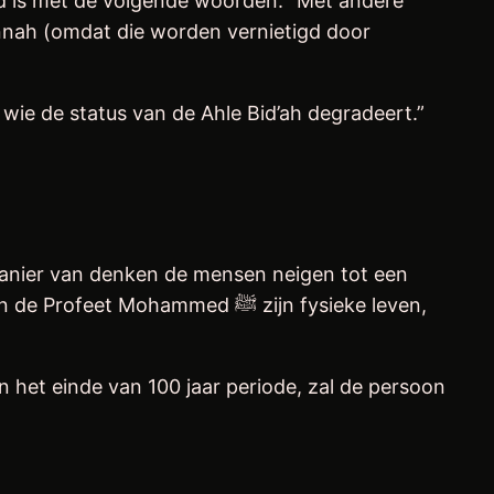
d is met de volgende woorden: ‘’Met andere
unnah (omdat die worden vernietigd door
wie de status van de Ahle Bid’ah degradeert.”
manier van denken de mensen neigen tot een
ohammed ﷺ zijn fysieke leven,
n het einde van 100 jaar periode, zal de persoon