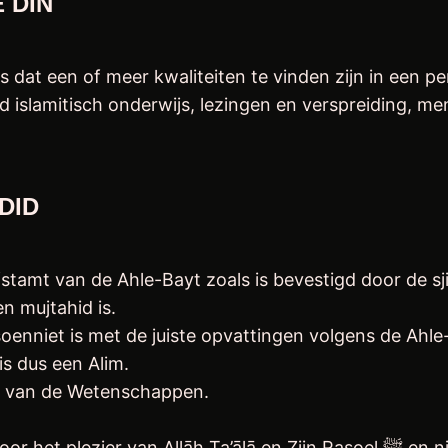
 DĪN
en) is dat een of meer kwaliteiten te vinden zijn in
d islamitisch onderwijs, lezingen en verspreiding, 
DID
fstamt van de Ahle-Bayt zoals is bevestigd door de sj
n mujtahid is.
n soenniet is met de juiste opvattingen volgens de Ah
is dus een Alim.
te van de Wetenschappen.
h Ta’ālā en Zijn Rasoel ﷺ en niet voor de hebzucht van rijkdom en andere