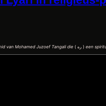
hid van Mohamed Juzoef Tangali die
( ره )
een spirit