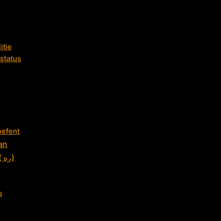
itie
jstatus
oefent
an
Maulana Shah Aḥmad Noorani Siddiqui Qādrī ( ره)
s