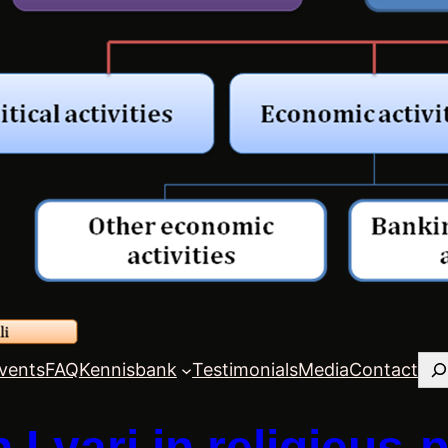
Zo
vents
FAQ
Kennisbank
Testimonials
Media
Contact
Lyari in religieus‑p