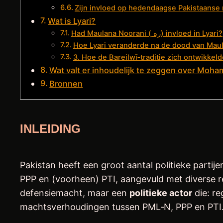
Zijn invloed op hedendaagse Pakistaanse r
Wat is Lyari?
Had Maulana Noorani ( ره) invloed in Lyari?
3. Hoe de Bareilwī‑traditie zich ontwikke
Bronnen
INLEIDING
Pakistan heeft een groot aantal politieke partij
PPP en (voorheen) PTI, aangevuld met diverse r
defensiemacht, maar een
politieke actor
die: re
machtsverhoudingen tussen PML‑N, PPP en PTI