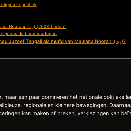
eligieuze politiek
Hoe Lyari veranderde na de dood van Maulana Noorani ( ره) (2003–heden)
lde tijdens de bendeoorlogen
Wat valt er inhoudelijk te zeggen over Mohamed Juzoef Tangali als murīd van Maulana Noorani ( ره)?
en, maar een paar domineren het nationale politieke la
eligieuze, regionale en kleinere bewegingen. Daarnaa
geringen kan maken of breken, verkiezingen kan beïnv
.