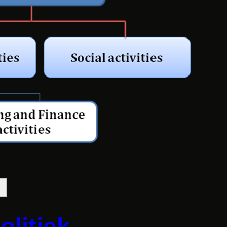
eken
olitiek