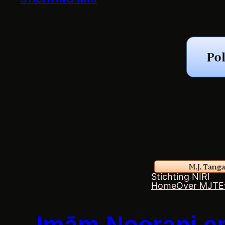
Stichting NIRI
Home
Over MJT
E
Imām Noorani en 