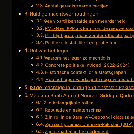
Aantal geregistreerde partijen
Huidige machtsverhoudingen
Geen partij behaalde een meerderheid
PML‑N en PPP als kern van de nieuwe coal
PTI blijft groot, maar zonder officiële parti
Politieke instabiliteit en protesten
Rol van het leger
Waarom het leger zo machtig is
Concrete politieke invloed (2022–2024)
Historische context: drie staatsgrepen
Hoe het leger vandaag de dag invloed uit
ISI de machtige inlichtingendienst van Pakist
Zijn belangrijkste rollen
Reputatie en nalatenschap
Zijn rol in de Bareilwī–Deobandi discussie
Zijn partij: Jamiat Ulema‑e‑Pakistan (JUP)
Zijn debatten in het parlement