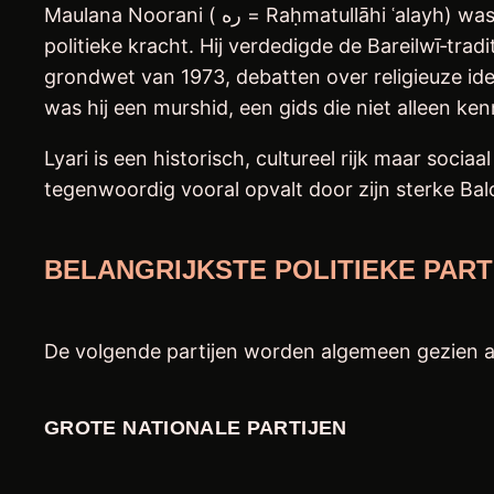
Maulana Noorani ( ره = Raḥmatullāhi ʿalayh) was niet alleen een religieus geleerde, maar ook een parlementair debater, een bruggenbouwer en een
politieke kracht. Hij verdedigde de Bareilwī‑tra
grondwet van 1973, debatten over religieuze iden
was hij een murshid, een gids die niet alleen k
Lyari is een historisch, cultureel rijk maar soc
tegenwoordig vooral opvalt door zijn sterke Balo
BELANGRIJKSTE POLITIEKE PART
De volgende partijen worden algemeen gezien als
GROTE NATIONALE PARTIJEN