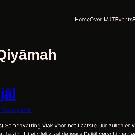
Home
Over MJT
Events
 Qiyāmah
jāl
ideo Qiyāmah
s) Samenvatting Vlak voor het Laatste Uur zullen er 
n te zijn. Uiteindelijk zal de ware Dajjāl verschijnen