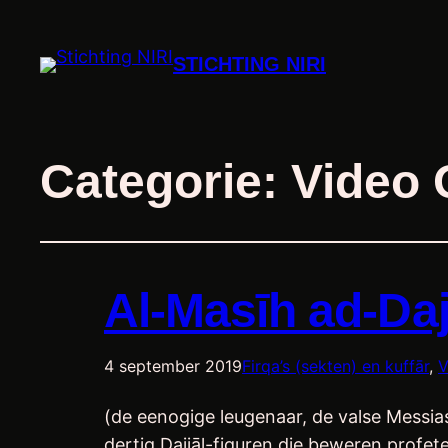
STICHTING NIRI
Categorie:
Video
Al-Masīh ad-Daj
4 september 2019
Firqa’s (sekten) en kuffār
, 
V
(de eenogige leugenaar, de valse Messia
dertig Dajjāl-figuren die beweren profete