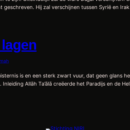
t geschreven. Hij zal verschijnen tussen Syrië en Ira
 lagen
āmah
uisternis is en een sterk zwart vuur, dat geen glans h
nleiding Allāh Ta’ālā creëerde het Paradijs en de Hel.