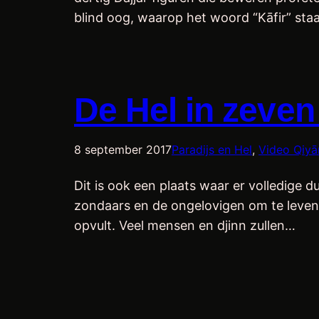
blind oog, waarop het woord “Kāfir” staa
De Hel in zeven
8 september 2017
Paradijs en Hel
, 
Video Qiy
Dit is ook een plaats waar er volledige d
zondaars en de ongelovigen om te leven. I
opvult. Veel mensen en djinn zullen…