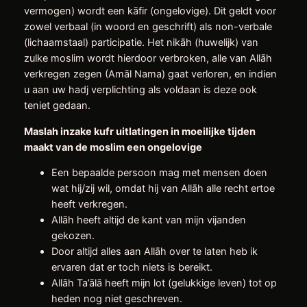
vermogen) wordt een kāfir (ongelovige). Dit geldt voor
zowel verbaal (in woord en geschrift) als non-verbale
(lichaamstaal) participatie. Het nikāh (huwelijk) van
zulke moslim wordt hierdoor verbroken, alle van Allāh
verkregen zegen (Amāl Nama) gaat verloren, en indien
u aan uw hadj verplichting als voldaan is deze ook
teniet gedaan.
Maslah inzake kufr uitlatingen in moeilijke tijden
maakt van de moslim een ongelovige
Een bepaalde persoon mag met mensen doen
wat hij/zij wil, omdat hij van Allāh alle recht ertoe
heeft verkregen.
Allāh heeft altijd de kant van mijn vijanden
gekozen.
Door altijd alles aan Allāh over te laten heb ik
ervaren dat er toch niets is bereikt.
Allāh Ta’ālā heeft mijn lot (gelukkige leven) tot op
heden nog niet geschreven.