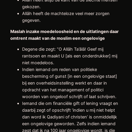
Allāh heeft altijd de kant van de slechte mensen
gekozen.
Allāh heeft de machteloze veel meer zorgen
gegeven.
Maslah inzake moedeloosheid en de uitlatingen daar
omtrent maakt van de moslim een ongelovige
Degene die zegt: “O Allāh Ta’ālā! Geef mij
rantsoen en maakt U [als een onderdrukker] mij
niet moedeloos.
Indien iemand om reden van politieke
bescherming of gunst [in een ongelovige staat]
bij een overheidsinstelling werkt en daar in
opdracht van het management of politici
woorden van ongeloof schrijft of laat schrijven.
Iemand die om financiële gift of lening vraagt en
daarbij zegt of opschrijft ‘indien u mij niet helpt
dan word ik Qadiyani of christen’ is onmiddellijk
een ongelovige geworden. Zelfs indien iemand
zegt dat ik na 100 jaar ongelovige wordt, is die