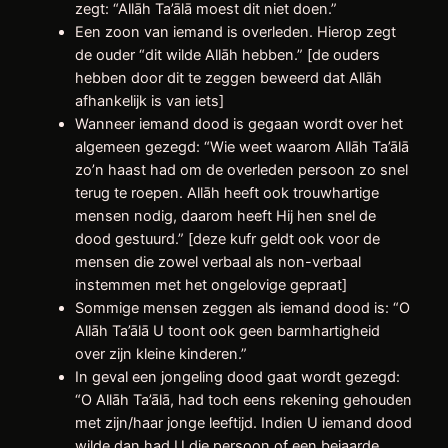
zegt: “Allāh Ta’ālā moest dit niet doen.”
Een zoon van iemand is overleden. Hierop zegt
de ouder “dit wilde Allāh hebben.” [de ouders
hebben door dit te zeggen beweerd dat Allāh
afhankelijk is van iets]
Wanneer iemand dood is gegaan wordt over het
algemeen gezegd: “Wie weet waarom Allāh Ta’ālā
zo’n haast had om de overleden persoon zo snel
terug te roepen. Allāh heeft ook trouwhartige
mensen nodig, daarom heeft Hij hen snel de
dood gestuurd.” [deze kufr geldt ook voor de
mensen die zowel verbaal als non-verbaal
instemmen met het ongelovige gepraat]
Sommige mensen zeggen als iemand dood is: “O
Allāh Ta’ālā U toont ook geen barmhartigheid
over zijn kleine kinderen.”
In geval een jongeling dood gaat wordt gezegd:
“O Allāh Ta’ālā, had toch eens rekening gehouden
met zijn/haar jonge leeftijd. Indien U iemand dood
wilde dan had U die persoon of een bejaarde