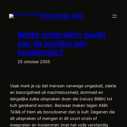
Ga
naar
STICHTING NIRI
de
inhoud
Welke uitspraken maakt
van de moslim een
ongelovige?
25 oktober 2005
Vaak merk je op dat mensen vanwege ongeduld, ziekte
en bezorgdheid uit machteloosheid, domheid en
dergelijke zulke uitspraken doen die (na’uzo Billāh) tot
kufr gerekend worden. Bezwaar maken tegen Allāh
Ta’ālā of Hem als boosdoener zien is kufr. Degenen die
dit uitspreken of mengen in dit soort onzin of
meepraten en instemmen (met het volle verstandig