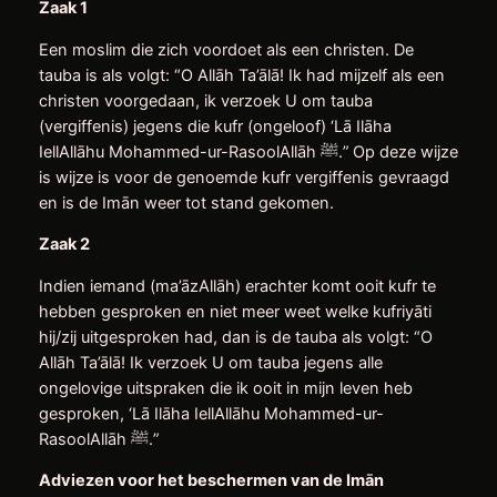
Zaak 1
Een moslim die zich voordoet als een christen. De
tauba is als volgt: “O Allāh Ta’ālā! Ik had mijzelf als een
christen voorgedaan, ik verzoek U om tauba
(vergiffenis) jegens die kufr (ongeloof) ‘Lā Ilāha
IellAllāhu Mohammed-ur-RasoolAllāh ﷺ.” Op deze wijze
is wijze is voor de genoemde kufr vergiffenis gevraagd
en is de Imān weer tot stand gekomen.
Zaak 2
Indien iemand (ma’āzAllāh) erachter komt ooit kufr te
hebben gesproken en niet meer weet welke kufriyāti
hij/zij uitgesproken had, dan is de tauba als volgt: “O
Allāh Ta’ālā! Ik verzoek U om tauba jegens alle
ongelovige uitspraken die ik ooit in mijn leven heb
gesproken, ‘Lā Ilāha IellAllāhu Mohammed-ur-
RasoolAllāh ﷺ.”
Adviezen voor het beschermen van de Imān