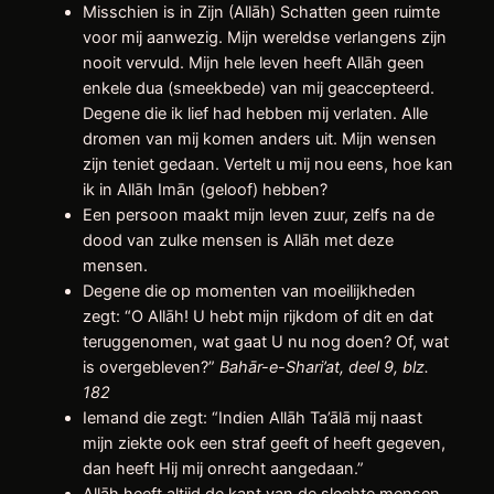
Misschien is in Zijn (Allāh) Schatten geen ruimte
voor mij aanwezig. Mijn wereldse verlangens zijn
nooit vervuld. Mijn hele leven heeft Allāh geen
enkele dua (smeekbede) van mij geaccepteerd.
Degene die ik lief had hebben mij verlaten. Alle
dromen van mij komen anders uit. Mijn wensen
zijn teniet gedaan. Vertelt u mij nou eens, hoe kan
ik in Allāh Imān (geloof) hebben?
Een persoon maakt mijn leven zuur, zelfs na de
dood van zulke mensen is Allāh met deze
mensen.
Degene die op momenten van moeilijkheden
zegt: “O Allāh! U hebt mijn rijkdom of dit en dat
teruggenomen, wat gaat U nu nog doen? Of, wat
is overgebleven?”
Bahār-e-Shari’at, deel 9, blz.
182
Iemand die zegt: “Indien Allāh Ta’ālā mij naast
mijn ziekte ook een straf geeft of heeft gegeven,
dan heeft Hij mij onrecht aangedaan.”