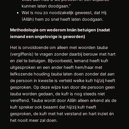
kunnen laten doodgaan.”
Wat is nou zo noodzakelijk geweest, dat Hij
(Allāh) hem zo snel heeft laten doodgaan.
Methodologie om wederom Imān betuigen (nadat
iemand een ongelovige is geworden)
Het is onvoldoende om alleen met woorden
tauba
(vergiffenis) te vragen zonder daarbij berouw met hart
en ziel te betuigen. Bijvoorbeeld, iemand heeft kufr
uitgesproken en een ander heeft hem/haar met
liefkozende houding
tauba
laten doen zonder dat aan
de persoon in kwestie is verteld welke kufr hij/zij heeft
gesproken. Op deze wijze kan door die persoon geen
tauba
worden gedaan, de kufr is nog steeds niet
vereffend. Tauba wordt door Allāh alleen erkend als de
kufr spreker ook beaamt dat hij/zij kufr heeft
gesproken, de kufr met het verstand en hart inziet én
het nooit meer zal doen.