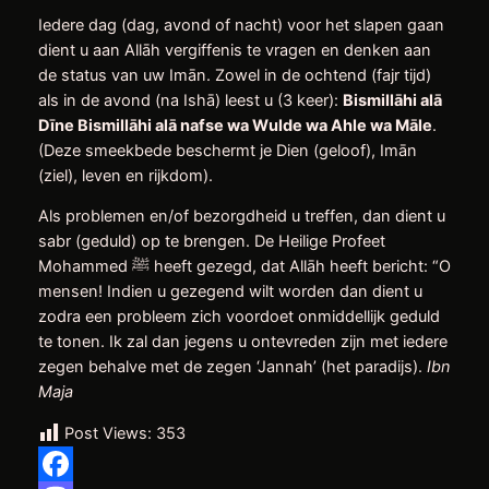
Iedere dag (dag, avond of nacht) voor het slapen gaan
dient u aan Allāh vergiffenis te vragen en denken aan
de status van uw Imān. Zowel in de ochtend (fajr tijd)
als in de avond (na Ishā) leest u (3 keer):
Bismillāhi alā
Dīne Bismillāhi alā nafse wa Wulde wa Ahle wa Māle
.
(Deze smeekbede beschermt je Dien (geloof), Imān
(ziel), leven en rijkdom).
Als problemen en/of bezorgdheid u treffen, dan dient u
sabr (geduld) op te brengen. De Heilige Profeet
Mohammed ﷺ heeft gezegd, dat Allāh heeft bericht: “O
mensen! Indien u gezegend wilt worden dan dient u
zodra een probleem zich voordoet onmiddellijk geduld
te tonen. Ik zal dan jegens u ontevreden zijn met iedere
zegen behalve met de zegen ‘Jannah’ (het paradijs).
Ibn
Maja
Post Views:
353