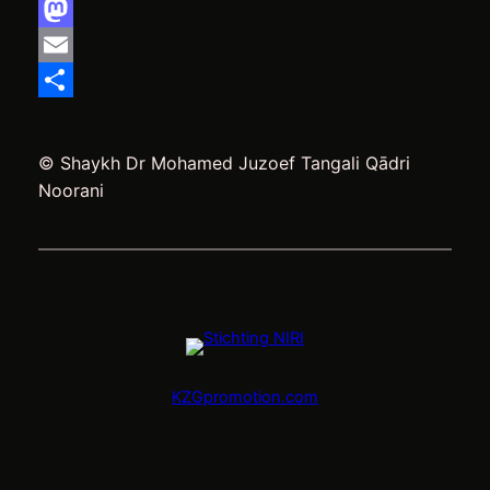
Facebook
Mastodon
Email
Delen
© Shaykh Dr Mohamed Juzoef Tangali Qādri
Noorani
KZGpromotion.com