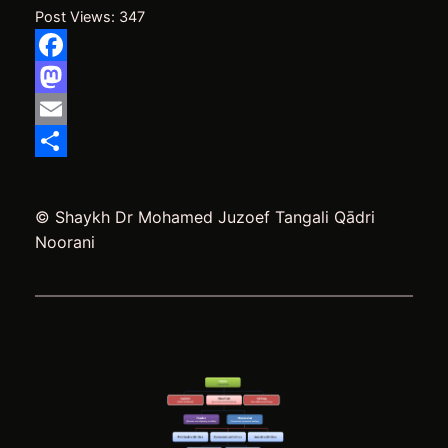
Post Views:
347
Facebook
Mastodon
Email
Delen
© Shaykh Dr Mohamed Juzoef Tangali Qādri
Noorani