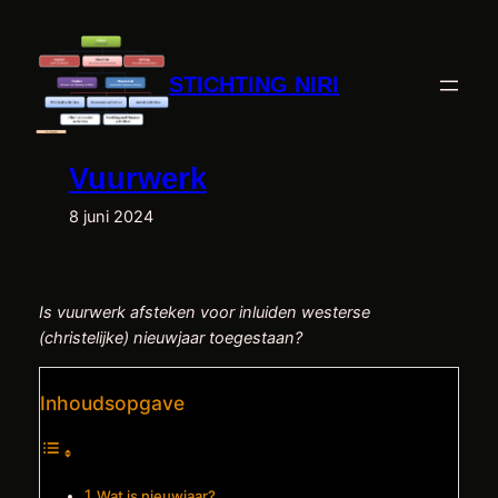
Ga
naar
de
STICHTING NIRI
inhoud
Vuurwerk
8 juni 2024
Is vuurwerk afsteken voor inluiden westerse
(christelijke) nieuwjaar toegestaan?
Inhoudsopgave
Wat is nieuwjaar?