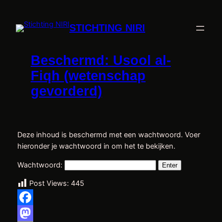
Ga
naar
STICHTING NIRI
de
inhoud
Beschermd: Usool al-
Fiqh (wetenschap
gevorderd)
Deze inhoud is beschermd met een wachtwoord. Voer
hieronder je wachtwoord in om het te bekijken.
Wachtwoord:
Post Views:
445
Facebook