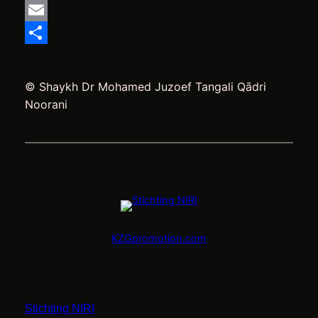
Mastodon
Email
Delen
© Shaykh Dr Mohamed Juzoef Tangali Qādri
Noorani
KZGpromotion.com
Stichting NIRI