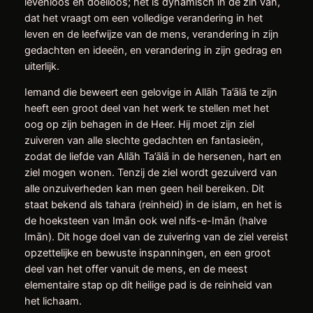
levenloos en doelloos; het is dynamisch in de zin van,
dat het vraagt ​​om een ​​volledige verandering in het
leven en de leefwijze van de mens, verandering in zijn
gedachten en ideeën, en verandering in zijn gedrag en
uiterlijk.
Iemand die beweert een gelovige in Allāh Ta’ālā te zijn
heeft een ​​groot deel van het werk te stellen met het
oog op zijn behagen in de Heer. Hij moet zijn ziel
zuiveren van alle slechte gedachten en fantasieën,
zodat de liefde van Allāh Ta’ālā in de hersenen, hart en
ziel mogen wonen. Tenzij de ziel wordt gezuiverd van
alle onzuiverheden kan men geen heil bereiken. Dit
staat bekend als tahara (reinheid) in de islam, en het is
de hoeksteen van Imān ook wel nifs-e-Imān (halve
Imān). Dit hoge doel van de zuivering van de ziel vereist
opzettelijke en bewuste inspanningen, en een groot
deel van het offer vanuit de mens, en de meest
elementaire stap op dit heilige pad is de reinheid van
het lichaam.