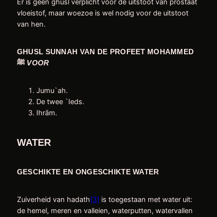
Er is geen ghusl verplicht voor de uitstoot van prostaat
vloeistof, maar woezoe is wel nodig voor de uitstoot
van hen.
GHUSL SUNNAH VAN DE PROFEET MOHAMMED
ﷺ
VOOR
Jumu`ah.
De twee `Ieds.
Ihrām.
WATER
GESCHIKTE EN ONGESCHIKTE WATER
Zuiverheid van hadath
[3]
is toegestaan ​​met water uit:
de hemel, meren en valleien, waterputten, watervallen