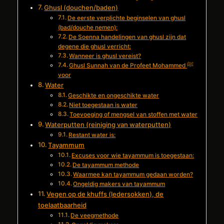
Ghusl (douchen/baden)
De eerste verplichte beginselen van ghusl
(bad/douche nemen):
De Soenna handelingen van ghusl zijn dat
degene die ghusl verricht:
Wanneer is ghusl vereist?
Ghusl Sunnah van de Profeet Mohammed ﷺ
voor
Water
Geschikte en ongeschikte water
Niet toegestaan is water
Toevoeging of mengsel van stoffen met water
Waterputten (reiniging van waterputten)
Restant water is:
Tayammum
Excuses voor wie tayammum is toegestaan:
De tayammum methode
Waarmee kan tayammum gedaan worden?
Ongeldig makers van tayammum
Vegen op de khuffs (ledersokken), de
toelaatbaarheid
De veegmethode