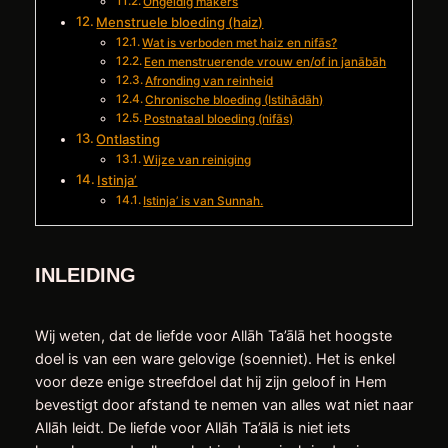
Ongeldig makers
Menstruele bloeding (haiz)
Wat is verboden met haiz en nifās?
Een menstruerende vrouw en/of in janābāh
Afronding van reinheid
Chronische bloeding (Istihādāh)
Postnataal bloeding (nifās)
Ontlasting
Wijze van reiniging
Istinja’
Istinja’ is van Sunnah.
INLEIDING
Wij weten, dat de liefde voor Allāh Ta’ālā het hoogste
doel is van een ware gelovige (soenniet). Het is enkel
voor deze enige streefdoel dat hij zijn geloof in Hem
bevestigt door afstand te nemen van alles wat niet naar
Allāh leidt. De liefde voor Allāh Ta’ālā is niet iets