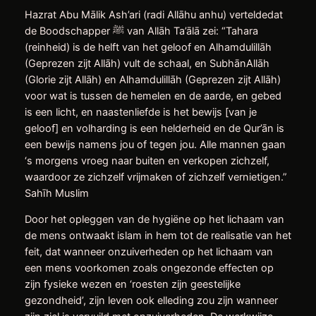
Hazrat Abu Mālik Ash’ari (radi Allāhu anhu) verteldedat
de Boodschapper ﷺ van Allāh Ta’ālā zei: “Tahara
(reinheid) is de helft van het geloof en Alhamdulillāh
(Geprezen zijt Allāh) vult de schaal, en SubhānAllāh
(Glorie zijt Allāh) en Alhamdulillāh (Geprezen zijt Allāh)
voor wat is tussen de hemelen en de aarde, en gebed
is een licht, en naastenliefde is het bewijs [van je
geloof] en volharding is een helderheid en de Qur’ān is
een bewijs namens jou of tegen jou. Alle mannen gaan
‘s morgens vroeg naar buiten en verkopen zichzelf,
waardoor ze zichzelf vrijmaken of zichzelf vernietigen.”
Sahīh Muslim
Door het opleggen van de hygiëne op het lichaam van
de mens ontwaakt islam in hem tot de realisatie van het
feit, dat wanneer onzuiverheden op het lichaam van
een mens voorkomen zoals ongezonde effecten op
zijn fysieke wezen en ‘roesten zijn geestelijke
gezondheid’, zijn leven ook elleding zou zijn wanneer