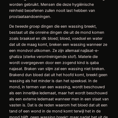
worden gebruikt. Mensen die deze hygiënische
reinheid beoefenen zullen nooit last hebben van
prostaataandoeningen.
De
tweede groep
dingen die een wassing breekt,
bestaat uit die onreine dingen die uit de mond komen
zoals braaksel en dik bloed; bloed, voedsel en water
dat uit de maag komt, breken een wassing wanneer ze
een mondvol uitkomen. Ze zijn allemaal najāsat-e-
ghaliza (sterke verontreinigende stof). Materie die
wordt overgegeven door een zogend kind is qaba
najasat. Braken van slijm zal een wassing niet breken.
Brakend dun bloed dat uit het hoofd komt, breekt geen
wassing als het minder is dan het speeksel. In de
mond, in termen van een wassing, wordt beschouwd
als een innerlijke ledemaat, maar het wordt beschouwd
als een externe ledemaat wanneer men in een staat van
vasten is. Dat is de reden waarom het bloed dat uit een
tand of een wond in de mond komt terwijl het in de
mond blijft, geen wassing breekt; maar nadat het uit de