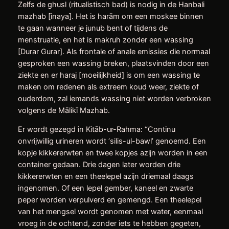
Zelfs de ghusl (ritualistisch bad) is nodig in de Hanbali
mazhab [inaya]. Het is harām om een moskee binnen
te gaan wanneer je junub bent of tijdens de
menstruatie, en het is makruh zonder een wassing
[Durar Gurar]. Als frontale of anale emissies die normaal
gesproken een wassing breken, plaatsvinden door een
ziekte en er haraj [moeilijkheid] is om een wassing te
maken om redenen als extreem koud weer, ziekte of
ouderdom, zal iemands wassing niet worden verbroken
volgens de Mālikī Mazhab.
Er wordt gezegd in Kitāb-ur-Rahma: “Continu
onvrijwillig urineren wordt ‘silis-ul-bawl’ genoemd. Een
kopje kikkererwten en twee kopjes azijn worden in een
container gedaan. Drie dagen later worden drie
kikkererwten en een theelepel azijn driemaal daags
ingenomen. Of een lepel gember, kaneel en zwarte
peper worden verpulverd en gemengd. Een theelepel
van het mengsel wordt genomen met water, eenmaal
vroeg in de ochtend, zonder iets te hebben gegeten,