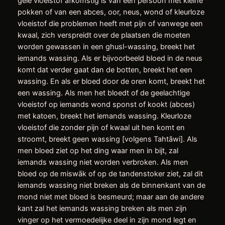
gele vloeistof afkomstig is van een persoon met kleine
pokken of van een abces, oor, neus, wond of kleurloze
vloeistof die problemen heeft met pijn of vanwege een
kwaal, zich verspreidt over de plaatsen die moeten
worden gewassen in een ghusl-wassing, breekt het
iemands wassing. Als er bijvoorbeeld bloed in de neus
komt dat verder gaat dan de botten, breekt het een
wassing. En als er bloed door de oren komt, breekt het
een wassing. Als men het bloedt of de geelachtige
vloeistof op iemands wond sponst of kookt (abces)
met katoen, breekt het iemands wassing. Kleurloze
vloeistof die zonder pijn of kwaal uit hen komt en
stroomt, breekt geen wassing [volgens Tahtāwi]. Als
men bloed ziet op het ding waar men in bijt, zal
iemands wassing niet worden verbroken. Als men
bloed op de miswāk of op de tandenstoker ziet, zal dit
iemands wassing niet breken als de binnenkant van de
mond niet met bloed is besmeurd; maar aan de andere
kant zal het iemands wassing breken als men zijn
vinger op het vermoedelijke deel in zijn mond legt en