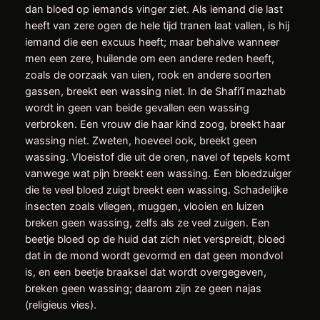
dan bloed op iemands vinger ziet. Als iemand die last
heeft van zere ogen de hele tijd tranen laat vallen, is hij
iemand die een excuus heeft; maar behalve wanneer
men een zere, huilende om een andere reden heeft,
zoals de oorzaak van uien, rook en andere soorten
gassen, breekt een wassing niet. In de Shafi’ī mazhab
wordt in geen van beide gevallen een wassing
verbroken. Een vrouw die haar kind zoog, breekt haar
wassing niet. Zweten, hoeveel ook, breekt geen
wassing. Vloeistof die uit de oren, navel of tepels komt
vanwege wat pijn breekt een wassing. Een bloedzuiger
die te veel bloed zuigt breekt een wassing. Schadelijke
insecten zoals vliegen, muggen, vlooien en luizen
breken geen wassing, zelfs als ze veel zuigen. Een
beetje bloed op de huid dat zich niet verspreidt, bloed
dat in de mond wordt gevormd en dat geen mondvol
is, en een beetje braaksel dat wordt overgegeven,
breken geen wassing; daarom zijn ze geen najas
(religieus vies).