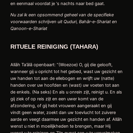
en eenmaal voordat je ‘s nachts naar bed gaat.
Nu zal ik een opsommend geheel van de specifieke
voorwaarden schrijven uit Quduri, Bahār-e-Shariat en
Qanoon-e-Shariat
RITUELE REINIGING (TAHARA)
Allāh Ta’ālā openbaart: “(Woezoe) O, gij die gelooft,
wanneer gij u opricht tot het gebed, wast uw gezicht en
uw handen tot aan de ellebogen en wrijft uw (natte)
handen over uw hoofden en (wast) uw voeten tot aan
de enkels. (Na seks) En als u onrein zijt, reinigt u. En als
gij ziek of op reis zijt en een uwer komt van de
afzondering, of gij hebt vrouwen aangeraakt en gij
vindt geen water, zoekt dan uw toevlucht tot zuivere
aarde en veegt daarmee uw gezicht en handen af. Allāh
wenst u niet in moeilijkheden te brengen, maar Hij
wenst u te reinigen en Zijn gunst aan u te vervolmaken,