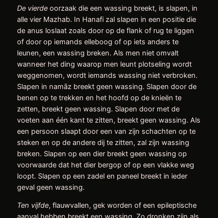
De vierde
oorzaak die een wassing breekt, is slapen, in
alle vier Mazhab. In Hanafi zal slapen in een positie die
de anus loslaat zoals door op de flank of rug te liggen
of door op iemands elleboog of op iets anders te
leunen, een wassing breken. Als men niet omvalt
wanneer het ding waarop men leunt plotseling wordt
weggenomen, wordt iemands wassing niet verbroken.
Slapen in namāz breekt geen wassing. Slapen door de
benen op te trekken en het hoofd op de knieën te
zetten, breekt geen wassing. Slapen door met de
voeten aan één kant te zitten, breekt geen wassing. Als
een persoon slaapt door een van zijn schachten op te
steken en op de andere dij te zitten, zal zijn wassing
breken. Slapen op een dier breekt geen wassing op
voorwaarde dat het dier bergop of op een vlakke weg
loopt. Slapen op een zadel en paneel breekt in ieder
geval geen wassing.
Ten vijfde
, flauwvallen, gek worden of een epileptische
aanval hebben breekt een wassing. Zo dronken zijn als