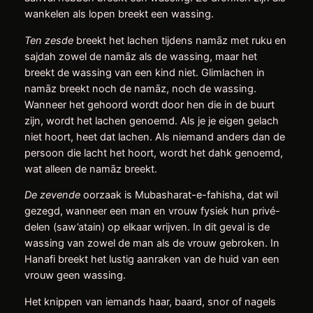
wankelen als lopen breekt een wassing.
Ten zesde
breekt het lachen tijdens namāz met ruku en
sajdah zowel de namāz als de wassing, maar het
breekt de wassing van een kind niet. Glimlachen in
namāz breekt noch de namāz, noch de wassing.
Wanneer het gehoord wordt door hen die in de buurt
zijn, wordt het lachen genoemd. Als je je eigen gelach
niet hoort, heet dat lachen. Als niemand anders dan de
persoon die lacht het hoort, wordt het dahk genoemd,
wat alleen de namāz breekt.
De zevende
oorzaak is Mubasharat-e-fahisha, dat wil
gezegd, wanneer een man en vrouw fysiek hun privé-
delen (saw’atain) op elkaar wrijven. In dit geval is de
wassing van zowel de man als de vrouw gebroken. In
Hanafi breekt het lustig aanraken van de huid van een
vrouw geen wassing.
Het knippen van iemands haar, baard, snor of nagels