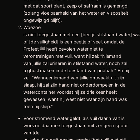
met dat soort plant, zeep of saffraan is gemengd
[zolang vloeibaarheid van het water en viscositeit
ongewijzigd blijft].
Woezoe
is niet toegestaan met een [beetje stilstaand water] waa
of [de vuiligheid] is een beetje of veel, omdat de
Profeet ﷺ heeft bevolen water niet te
verontreinigen met vuil, want hij zei: “Niemand
van jullie zal urineren in stilstaand water, noch zal
u ghusl maken in de toestand van janābāh.” En hij
zei: “Wanneer iemand van jullie ontwaakt uit zijn
slaap, hij zal zijn hand niet onderdompelen in de
watercontainer voordat hij ze drie keer heeft
gewassen, want hij weet niet waar zijn hand was
toen hij sliep.”
Voor stromend water geldt, als vuil daarin valt is
woezoe daarmee toegestaan, mits er geen spoor
van [de
vuiligheid] wordt gezien, omdat [het vuil] niet stil