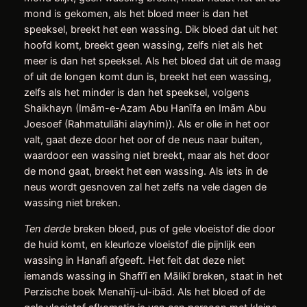
mond is gekomen, als het bloed meer is dan het
speeksel, breekt het een wassing. Dik bloed dat uit het
hoofd komt, breekt geen wassing, zelfs niet als het
meer is dan het speeksel. Als het bloed dat uit de maag
of uit de longen komt dun is, breekt het een wassing,
zelfs als het minder is dan het speeksel, volgens
Shaikhayn (Imām-e-Azam Abu Hanīfa en Imām Abu
Joesoef (Rahmatullāhi alayhim)). Als er olie in het oor
valt, gaat deze door het oor of de neus naar buiten,
waardoor een wassing niet breekt, maar als het door
de mond gaat, breekt het een wassing. Als iets in de
neus wordt gesnoven zal het zelfs na vele dagen de
wassing niet breken.
Ten derde
breken bloed, pus of gele vloeistof die door
de huid komt, en kleurloze vloeistof die pijnlijk een
wassing in Hanafi afgeeft. Het feit dat deze niet
iemands wassing in Shafi’ī en Mālikī breken, staat in het
Perzische boek Menahīj-ul-ibād. Als het bloed of de