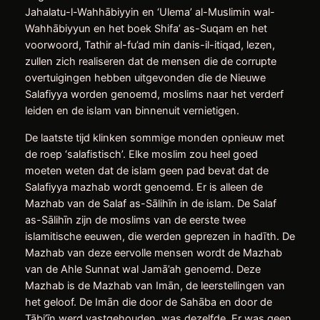
Jahalatu-l-Wahhābiyyin en ‘Ulema’ al-Muslimin wal-
Wahhābiyyun en het boek Shifa’ as-Suqam en het
voorwoord, Tathir al-fu’ad min danis-il-itiqad, lezen,
zullen zich realiseren dat de mensen die de corrupte
overtuigingen hebben uitgevonden die de Nieuwe
Salafiyya worden genoemd, moslims naar het verderf
leiden en de islam van binnenuit vernietigen.
De laatste tijd klinken sommige monden opnieuw met
de roep ‘salafistisch’. Elke moslim zou heel goed
moeten weten dat de islam geen pad bevat dat de
Salafiyya mazhab wordt genoemd. Er is alleen de
Mazhab van de Salaf as-Sālihīn in de islam. De Salaf
as-Sālihīn zijn de moslims van de eerste twee
islamitische eeuwen, die werden geprezen in hadīth. De
Mazhab van deze eervolle mensen wordt de Mazhab
van de Ahle Sunnat wal Jamā’ah genoemd. Deze
Mazhab is de Mazhab van Imān, de leerstellingen van
het geloof. De Imān die door de Sahāba en door de
Tābi’īn werd vastgehouden, was dezelfde. Er was geen