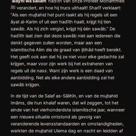
‘alayhi wa sallam
‘ hadīth van onze Profeet Mohammed
ﷺ verandert, en hoe hij trucs uithaalt! Sharīf verklaart:
“Als een mujtahid het punt raakt als hij regels uit een
āyat al-Karim of uit een hadīth haalt, krijgt hij tien
sawāb. Als hij zich vergist, krijgt hij één sawāb.” De
hadīth laat zien dat deze sawāb niet aan iedereen die
denkt gegeven zullen worden, maar aan een
islamitische Alim die de graad van ijtihād heeft bereikt.
Het geeft ook aan dat hij ze niet voor elke gedachte zal
krijgen, maar voor zijn werk bij het extraheren van
regels uit de
nass
. Want zijn werk is een daad van
aanbidding. Net als elke andere aanbidding zal het
sawāb krijgen.
In de tijd van de Salaf as-Sālihīn, en van de mujtahid
Imāms, die hun khalaf waren, dat wil zeggen, tot het
einde van het vierhonderdste islamitische jaar, wanneer
een nieuwe situatie ontstond als gevolg van
veranderende levensstandaarden en omstandigheden,
werkten de mujtahid Ulema dag en nacht en leidden af