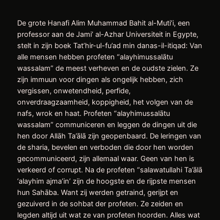
De grote Hanafi Alim Muhammad Bahit al-Muti’i, een
professor aan de Jami’ al-Azhar Universiteit in Egypte,
stelt in zijn boek Tat’hir-ul-fu’ad min danas-il-itiqad: Van
alle mensen hebben profeten “alayhimussalātu
wassalam” de meest verheven en de oudste zielen. Ze
zijn immuun voor dingen als ongelijk hebben, zich
vergissen, onwetendheid, perfide,
onverdraagzaamheid, koppigheid, het volgen van de
nafs, wrok en haat. Profeten “alayhimussalātu
wassalam” communiceren en leggen de dingen uit die
hen door Allāh Ta’ālā zijn geopenbaard. De leringen van
de sharia, bevelen en verboden die door hen worden
gecommuniceerd, zijn allemaal waar. Geen van hen is
verkeerd of corrupt. Na de profeten “salawatullahi Ta’ālā
‘alayhim ajma’in’ zijn de hoogste en de rijpste mensen
hun Sahāba. Want zij werden getraind, gerijpt en
gezuiverd in de sohbat der profeten. Ze zeiden en
legden altijd uit wat ze van profeten hoorden. Alles wat