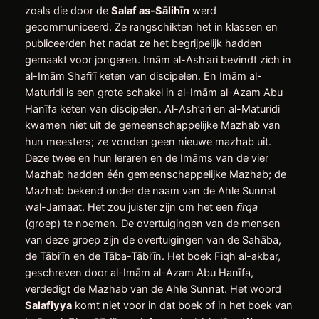
zoals die door de
Salaf as-Sālihīn
werd
gecommuniceerd. Ze rangschikten het in klassen en
publiceerden het nadat ze het begrijpelijk hadden
gemaakt voor jongeren. Imām al-Ash’ari bevindt zich in
al-Imām Shafi’ī keten van discipelen. En Imām al-
Maturidi is een grote schakel in al-Imām al-Azam Abu
Hanīfa keten van discipelen. Al-Ash’ari en al-Maturidi
kwamen niet uit de gemeenschappelijke Mazhab van
hun meesters; ze vonden geen nieuwe mazhab uit.
Deze twee en hun leraren en de Imāms van de vier
Mazhab hadden één gemeenschappelijke Mazhab; de
Mazhab bekend onder de naam van de Ahle Sunnat
wal-Jamaat. Het zou juister zijn om het een
firqa
(groep) te noemen. De overtuigingen van de mensen
van deze groep zijn de overtuigingen van de Sahāba,
de Tābi’īn en de Tāba-Tābi’īn. Het boek Fiqh al-akbar,
geschreven door al-Imām al-Azam Abu Hanīfa,
verdedigt de Mazhab van de Ahle Sunnat. Het woord
Salafiyya
komt niet voor in dat boek of in het boek van