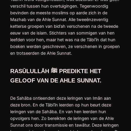
verschil tussen hun overtuigingen. Tegenwoordig
bevinden de meeste moslims op aarde zich in de
Mazhab van de Ahle Sunnat. Alle tweeënzeventig
ketterse groepen van bid’ah verschenen na de tweede
eeuw van de islam. Stichters van sommigen van hen
leefden voor hen, maar het was na de Tābi’īn dat hun
boeken werden geschreven, ze verschenen in groepen
en trotseerden de Ahle Sunnat.
RASŪLULLĀH
ﷺ PREDIKTE HET
GELOOF VAN DE AHLE SUNNAT
.
De Sahāba ontleenden deze leringen van Imān aan
deze bron. En de Tābi’īn leerden op hun beurt deze
leringen van de Sahāba. En van hen leerden hun
opvolgers hen. Zo bereikten de leringen van de Ahle
Sunnat ons door transmissie en tawātur. Deze leringen