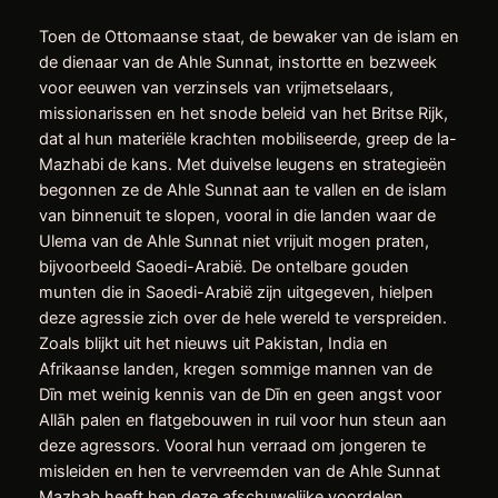
Toen de Ottomaanse staat, de bewaker van de islam en
de dienaar van de Ahle Sunnat, instortte en bezweek
voor eeuwen van verzinsels van vrijmetselaars,
missionarissen en het snode beleid van het Britse Rijk,
dat al hun materiële krachten mobiliseerde, greep de la-
Mazhabi de kans. Met duivelse leugens en strategieën
begonnen ze de Ahle Sunnat aan te vallen en de islam
van binnenuit te slopen, vooral in die landen waar de
Ulema van de Ahle Sunnat niet vrijuit mogen praten,
bijvoorbeeld Saoedi-Arabië. De ontelbare gouden
munten die in Saoedi-Arabië zijn uitgegeven, hielpen
deze agressie zich over de hele wereld te verspreiden.
Zoals blijkt uit het nieuws uit Pakistan, India en
Afrikaanse landen, kregen sommige mannen van de
Dīn met weinig kennis van de Dīn en geen angst voor
Allāh palen en flatgebouwen in ruil voor hun steun aan
deze agressors. Vooral hun verraad om jongeren te
misleiden en hen te vervreemden van de Ahle Sunnat
Mazhab heeft hen deze afschuwelijke voordelen