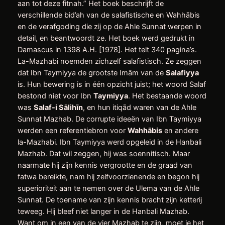
aan tot deze fitnah.” Het boek beschrijft de
verschillende bid’ah van de salafistische en Wahhābis
en de verafgoding die zij op de Ahle Sunnat werpen in
detail, en beantwoordt ze. Het boek werd gedrukt in
Damascus in 1398 A.H. [1978]. Het telt 340 pagina’s.
La-Mazhabi noemden zichzelf salafistisch. Ze zeggen
dat Ibn Taymiyya de grootste Imām van de
Salafiyya
is. Hun bewering is in één opzicht juist; het woord Salaf
bestond niet voor Ibn
Taymiyya
. Het bestaande woord
was
Salaf-i Sālihīn
, en hun itiqād waren van de Ahle
Sunnat Mazhab. De corrupte ideeën van Ibn Taymiyya
werden een referentiebron voor
Wahhābis
en andere
la-Mazhabi. Ibn Taymiyya werd opgeleid in de Hanbali
Mazhab. Dat wil zeggen, hij was soennitisch. Maar
naarmate hij zijn kennis vergrootte en de graad van
fatwa bereikte, nam hij zelfvoorzienende en begon hij
superioriteit aan te nemen over de Ulema van de Ahle
Sunnat. De toename van zijn kennis bracht zijn ketterij
teweeg. Hij bleef niet langer in de Hanbali Mazhab.
Want om in een van de vier Mazhab te zijn, moet je het