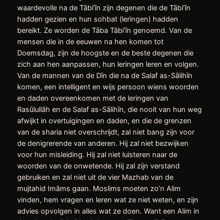
waardevolle na de Tābi’īn zijn degenen die de Tābi’īn
hadden gezien en hun sohbat (leringen) hadden
bereikt. Ze worden de Tāba Tābi’īn genoemd. Van de
mensen die in de eeuwen na hen komen tot
Doemsdag, zijn de hoogste en de beste degenen die
zich aan hen aanpassen, hun leringen leren en volgen.
Van de mannen van de Dīn die na de Salaf as-Sālihīn
komen, een intelligent en wijs persoon wiens woorden
en daden overeenkomen met de leringen van
Rasūlullāh en de Salaf as-Sālihīn, die nooit van hun weg
afwijkt in overtuigingen en daden, en die de grenzen
van de sharia niet overschrijdt, zal niet bang zijn voor
de denigrerende van anderen. Hij zal niet bezwijken
voor hun misleiding. Hij zal niet luisteren naar de
woorden van de onwetende. Hij zal zijn verstand
gebruiken en zal niet uit de vier Mazhab van de
mujtahid Imāms gaan. Moslims moeten zo’n Alim
vinden, hem vragen en leren wat ze niet weten, en zijn
advies opvolgen in alles wat ze doen. Want een Alim in