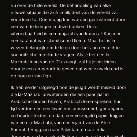
nu over de hele wereld. De behandeling van elke
nieuwe situatie die zich in elk deel van de wereld zal
voordoen tot Doemsdag kan worden geïllustreerd door
een van de leringen in deze boeken. Deze
uitvoerbaarheid is een mujazah van koran al-Karim en
een karāmat van islamitische Ulema. Maar het is in
wezen belangrijk om te leren door het aan een echte
soennitische moslim te vragen. Als je het een la-
Mazhabi man van de Dīn vraagt, zal hij je misleiden
door je een antwoord te geven dat weerzinwekkend is
op boeken van fiqh.
Ik heb eerder uitgelegd hoe de jeugd wordt misleid door
die la-Mazhabi onwetenden die een paar jaar in
Arabische landen blijven, Arabisch leren spreken, hun
tijd verdoen en een leven van amusement, genoegens
en boudoir leiden, en dan, een verzegeld papier krijgen
van een la-Mazhabi, van een vijand van de Ahle
Sunnat, teruggaan naar Pakistan of naar India.
Jongeren die hun valse diploma’s zien en hen Arabisch