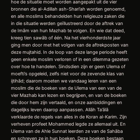
hoe de situatie moet worden aangepakt uit de vier
bronnen die al-Adillah ash-Shari’ah worden genoemd,
en alle moslims behandelden hun religieuze zaken die
in die situatie werden geïllustreerd door de aftrek van
de Imām van hun Mazhab te volgen. En wie dat deed,
kreeg tien sawāb of één. Na het vierhonderdste jaar
ging men door met het volgen van de aftrekposten van
deze mujtahid. In de loop van deze lange periode heeft
geen enkele moslim verloren of in een dilemma gezeten
over hoe te handelen. Sindsdien zijn er geen Ulema of
moefti’s opgeleid, zelfs niet voor de zevende klas van
ijtihād; daarom moeten we vandaag leren van een
moslim die de boeken van de Ulema van een van de
vier Mazhab kan lezen en begrijpen, en van de boeken
die door hem zijn vertaald, en onze aanbiddingen en
dagelijks leven daarop aanpassen. Allāh Ta’ālā
verklaarde de regels van alles in de Koran al-Karim. Zijn
verheven profeet Mohammed legde ze allemaal uit. En
Ulema van de Ahle Sunnat leerden ze van de Sahāba
en schreven ze in hun boeken. Deze boeken bestaan