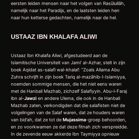
eersten leiden mensen naar het volgen van Rasūlullāh,
namelijk naar het Paradijs, en de laatsten leiden hen
naar hun ketterse gedachten, namelijk naar de hel.
USTAAZ IBN KHALAFA ALIWI
Ustaaz Ibn Khalafa Aliwi, afgestudeerd aan de
Islamitische Universiteit van Jami’ al-Azhar, stelt in zijn
boek Aqidat as-salafi wal-khalaf: “Zoals Allama Abu
Zuhra schrijft in zijn boek Tariq al-mazāhib-l-Islamiyya,
noemden sommige mensen, die het niet eens waren
met de Hanbali Mazhab, zichzelf Salafiyyin. Abu-l-Faraj
ibn al-
Jawzi
en andere Ulema, die ook in de Hanbali
Mazhab zaten, verkondigden dat die salafisten niet de
volgelingen van de Salaf waren, dat ze houders waren
van bid’ah, dat ze tot de
Mujassima
-groep behoorden,
en zo voorkwamen ze dat deze fitnah zich verspreidde.
In de zevende eeuw akkerde Ibn Taymiyya opnieuw