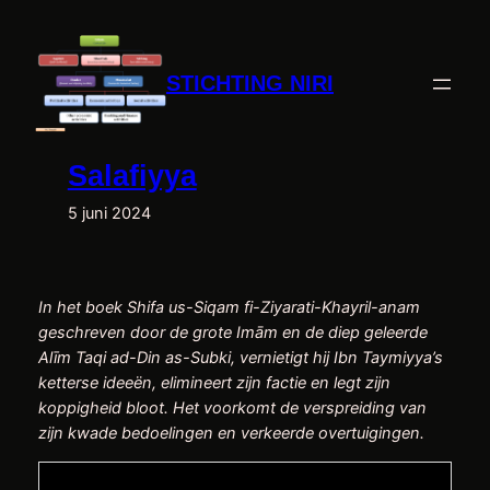
Ga
naar
de
STICHTING NIRI
inhoud
Salafiyya
5 juni 2024
In het boek Shifa us-Siqam fi-Ziyarati-Khayril-anam
geschreven door de grote Imām en de diep geleerde
Alīm Taqi ad-Din as-Subki, vernietigt hij Ibn Taymiyya’s
ketterse ideeën, elimineert zijn factie en legt zijn
koppigheid bloot. Het voorkomt de verspreiding van
zijn kwade bedoelingen en verkeerde overtuigingen.