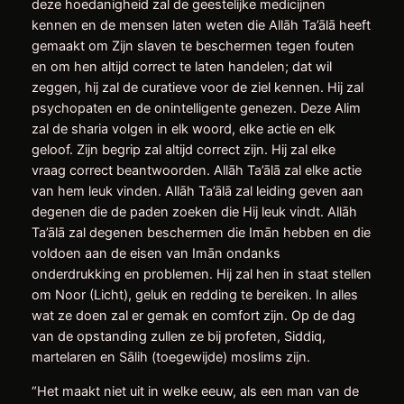
deze hoedanigheid zal de geestelijke medicijnen
kennen en de mensen laten weten die Allāh Ta’ālā heeft
gemaakt om Zijn slaven te beschermen tegen fouten
en om hen altijd correct te laten handelen; dat wil
zeggen, hij zal de curatieve voor de ziel kennen. Hij zal
psychopaten en de onintelligente genezen. Deze Alim
zal de sharia volgen in elk woord, elke actie en elk
geloof. Zijn begrip zal altijd correct zijn. Hij zal elke
vraag correct beantwoorden. Allāh Ta’ālā zal elke actie
van hem leuk vinden. Allāh Ta’ālā zal leiding geven aan
degenen die de paden zoeken die Hij leuk vindt. Allāh
Ta’ālā zal degenen beschermen die Imān hebben en die
voldoen aan de eisen van Imān ondanks
onderdrukking en problemen. Hij zal hen in staat stellen
om Noor (Licht), geluk en redding te bereiken. In alles
wat ze doen zal er gemak en comfort zijn. Op de dag
van de opstanding zullen ze bij profeten, Siddiq,
martelaren en Sālih (toegewijde) moslims zijn.
“Het maakt niet uit in welke eeuw, als een man van de