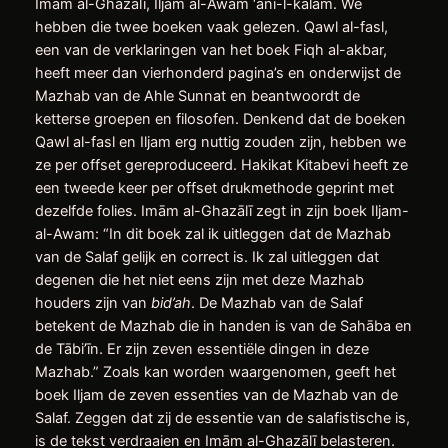
Imām al-Ghazālī, Iljam al-Awam ‘ani-l-kalām. We
hebben die twee boeken vaak gelezen. Qawl al-fasl,
een van de verklaringen van het boek Fiqh al-akbar,
heeft meer dan vierhonderd pagina’s en onderwijst de
Mazhab van de Ahle Sunnat en beantwoordt de
ketterse groepen en filosofen. Denkend dat de boeken
Qawl al-fasl en Iljam erg nuttig zouden zijn, hebben we
ze per offset gereproduceerd. Hakikat Kitabevi heeft ze
een tweede keer per offset drukmethode geprint met
dezelfde folies. Imām al-Ghazālī zegt in zijn boek Iljam-
al-Awam: “In dit boek zal ik uitleggen dat de Mazhab
van de Salaf gelijk en correct is. Ik zal uitleggen dat
degenen die het niet eens zijn met deze Mazhab
houders zijn van
bid’ah
. De Mazhab van de Salaf
betekent de Mazhab die in handen is van de Sahāba en
de Tābi’īn. Er zijn zeven essentiële dingen in deze
Mazhab.” Zoals kan worden waargenomen, geeft het
boek Iljam de zeven essenties van de Mazhab van de
Salaf. Zeggen dat zij de essentie van de salafistische is,
is de tekst verdraaien en Imām al-Ghazālī belasteren.