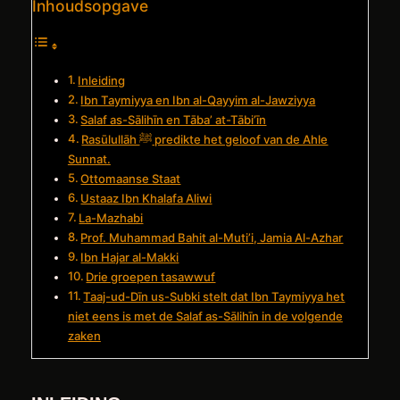
Inhoudsopgave
Inleiding
Ibn Taymiyya en Ibn al-Qayyim al-Jawziyya
Salaf as-Sālihīn en Tāba’ at-Tābi’īn
Rasūlullāh ﷺ predikte het geloof van de Ahle
Sunnat.
Ottomaanse Staat
Ustaaz Ibn Khalafa Aliwi
La-Mazhabi
Prof. Muhammad Bahit al-Muti’i, Jamia Al-Azhar
Ibn Hajar al-Makki
Drie groepen tasawwuf
Taaj-ud-Dīn us-Subki stelt dat Ibn Taymiyya het
niet eens is met de Salaf as-Sālihīn in de volgende
zaken