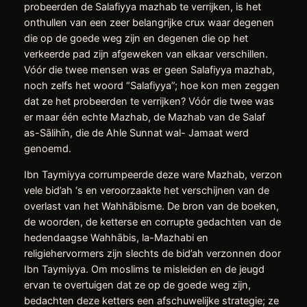
probeerden de Salafiyya mazhab te verrijken, is het
onthullen van een zeer belangrijke crux waar degenen
die op de goede weg zijn en degenen die op het
verkeerde pad zijn afgeweken van elkaar verschillen.
Vóór die twee mensen was er geen Salafiyya mazhab,
noch zelfs het woord “Salafiyya”; hoe kon men zeggen
dat ze het probeerden te verrijken? Vóór die twee was
er maar één echte Mazhab, de Mazhab van de Salaf
as-Sālihīn, die de Ahle Sunnat wal- Jamaat werd
genoemd.
Ibn Taymiyya corrumpeerde deze ware Mazhab, verzon
vele bid’ah ‘s en veroorzaakte het verschijnen van de
overlast van het Wahhābisme. De bron van de boeken,
de woorden, de ketterse en corrupte gedachten van de
hedendaagse Wahhābis, la-Mazhabi en
religiehervormers zijn slechts de bid’ah verzonnen door
Ibn Taymiyya. Om moslims te misleiden en de jeugd
ervan te overtuigen dat ze op de goede weg zijn,
bedachten deze ketters een afschuwelijke strategie; ze