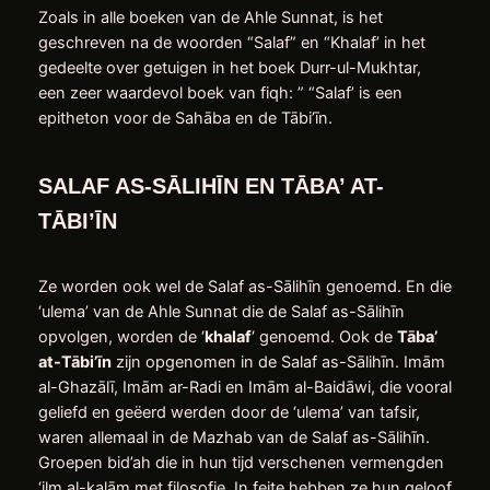
Zoals in alle boeken van de Ahle Sunnat, is het
geschreven na de woorden “Salaf” en “Khalaf’ in het
gedeelte over getuigen in het boek Durr-ul-Mukhtar,
een zeer waardevol boek van fiqh: ” “Salaf’ is een
epitheton voor de Sahāba en de Tābi’īn.
SALAF AS-SĀLIHĪN EN
TĀBA’ AT-
TĀBI’ĪN
Ze worden ook wel de Salaf as-Sālihīn genoemd. En die
‘ulema’ van de Ahle Sunnat die de Salaf as-Sālihīn
opvolgen, worden de ‘
khalaf
‘ genoemd. Ook de
Tāba’
at-Tābi’īn
zijn opgenomen in de Salaf as-Sālihīn. Imām
al-Ghazālī, Imām ar-Radi en Imām al-Baidāwi, die vooral
geliefd en geëerd werden door de ‘ulema’ van tafsir,
waren allemaal in de Mazhab van de Salaf as-Sālihīn.
Groepen bid’ah die in hun tijd verschenen vermengden
‘ilm al-kalām met filosofie. In feite hebben ze hun geloof