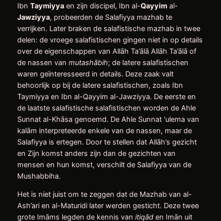
Ibn
Taymiyya
en zijn discipel, Ibn al-
Qayyim
al-
Jawziyya
, probeerden de Salafiyya mazhab te
verrijken. Later braken de salafistische mazhab in twee
delen: de vroege salafistischen gingen niet in op details
over de eigenschappen van Allāh Ta’ālā Allāh Ta’ālā of
de nassen van
mutashābih
; de latere salafistischen
waren geïnteresseerd in details. Deze zaak valt
behoorlijk op bij de latere salafistischen, zoals Ibn
Taymiyya en Ibn al-Qayyim al-Jawziyya. De eerste en
de laatste salafistische salafistischen worden de Ahle
Sunnat al-Khāsa genoemd. De Ahle Sunnat ‘ulema van
kalām interpreteerde enkele van de nassen, maar de
Salafiyya is ertegen. Door te stellen dat Allāh’s gezicht
en Zijn komst anders zijn dan de gezichten van
mensen en hun komst, verschilt de Salafiyya van de
Mushabbiha.
Het is niet juist om te zeggen dat de Mazhab van al-
Ash’ari en al-Maturidi later werden gesticht. Deze twee
grote Imāms legden de kennis van
itiqād
en Imān uit