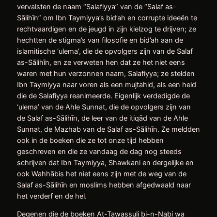
vervalsten de naam “Salafiyya” van de “Salaf as-
Sālihīn” om Ibn Taymiyya’s bid’ah en corrupte ideeën te
rechtvaardigen en de jeugd in zijn kielzog te drijven; ze
hechtten de stigma’s van filosofie en bid’ah aan de
islamitische ‘ulema’, die de opvolgers zijn van de Salaf
as-Sālihīn, en ze verweten hen dat ze het niet eens
waren met hun verzonnen naam, Salafiyya; ze stelden
Ibn Taymiyya naar voren als een mujtahid, als een held
die de Salafiyya reanimeerde. Eigenlijk verdedigde de
‘ulema’ van de Ahle Sunnat, die de opvolgers zijn van
de Salaf as-Sālihīn, de leer van de itiqād van de Ahle
Sunnat, de Mazhab van de Salaf as-Sālihīn. Ze meldden
ook in de boeken die ze tot onze tijd hebben
geschreven en die ze vandaag de dag nog steeds
schrijven dat Ibn Taymiyya, Shawkani en dergelijke en
ook Wahhābis het niet eens zijn met de weg van de
Salaf as-Sālihīn en moslims hebben afgedwaald naar
het verderf en de hel.
Degenen die de boeken At-Tawassuli bi-n-Nabi wa