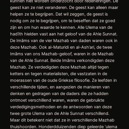
kunnen niet worden onderzocht door redeneringen. De
geest kan ze niet veranderen. De geest kan alleen maar
helpen ze te begrijpen. Dat wil zeggen, de geest is
nodig om ze te begrijpen, om te beseffen dat ze goed
zijn en om hun waarde te kennen. Alle Ulema van de
hadīth hielden vast aan het geloof van de Ahle Sunnat.
De Imāms van de vier Mazhab van daden waren ook in
deze Mazhab. Ook al-Maturidi en al-Ash’ari, de twee
Imāms van ons Mazhab-geloof, waren in de Mazhab
van de Ahle Sunnat. Beide Imāms verkondigden deze
Mazhab. Ze verdedigden deze Mazhab altijd tegen
ketters en tegen materialisten, die vastzaten in de
moerassen van de oude Griekse filosofie. Ze leefden in
verschillende tijden, en aangezien de manieren van
denken en gedragen van de daders die ze hadden
ontmoet verschillend waren, waren de gebruikte
verdedigingsmethoden en de antwoorden van deze
twee grote Ulema van de Ahle Sunnat verschillend.
Maar dit betekent niet dat ze in verschillende Mazhab
thuishoorden. Honderdduizenden diep geleerde ‘ulema