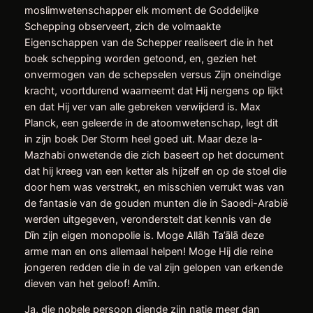
moslimwetenschapper elk moment de Goddelijke
Schepping observeert, zich de volmaakte
Eigenschappen van de Schepper realiseert die in het
boek schepping worden getoond, en, gezien het
onvermogen van de schepselen versus Zijn oneindige
kracht, voortdurend waarneemt dat Hij nergens op lijkt
en dat Hij ver van alle gebreken verwijderd is. Max
Planck, een geleerde in de atoomwetenschap, legt dit
in zijn boek Der Storm heel goed uit. Maar deze la-
Mazhabi onwetende die zich baseert op het document
dat hij kreeg van een ketter als hijzelf en op de stoel die
door hem was verstrekt, en misschien verrukt was van
de fantasie van de gouden munten die in Saoedi-Arabië
werden uitgegeven, veronderstelt dat kennis van de
Dīn zijn eigen monopolie is. Moge Allāh Ta’ālā deze
arme man en ons allemaal helpen! Moge Hij die reine
jongeren redden die in de val zijn gelopen van erkende
dieven van het geloof! Amīn.
Ja, die nobele persoon diende zijn natie meer dan