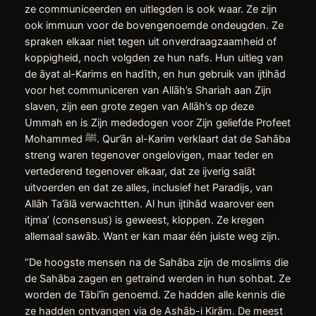
ze communiceerden en uitlegden is ook waar. Ze zijn
ook immuun voor de bovengenoemde ondeugden. Ze
spraken elkaar niet tegen uit onverdraagzaamheid of
koppigheid, noch volgden ze hun nafs. Hun uitleg van
de āyat al-Karims en hadīth, en hun gebruik van ijtihād
voor het communiceren van Allāh’s Shariah aan Zijn
slaven, zijn een grote zegen van Allāh’s op deze
Ummah en is Zijn mededogen voor Zijn geliefde Profeet
Mohammed ﷺ. Qur’ān al-Karim verklaart dat de Sahāba
streng waren tegenover ongelovigen, maar teder en
vertederend tegenover elkaar, dat ze ijverig salāt
uitvoerden en dat ze alles, inclusief het Paradijs, van
Allāh Ta’ālā verwachtten. Al hun ijtihād waarover een
itjma’ (consensus) is geweest, kloppen. Ze kregen
allemaal sawāb. Want er kan maar één juiste weg zijn.
“De hoogste mensen na de Sahāba zijn de moslims die
de Sahāba zagen en getraind werden in hun sohbat. Ze
worden de Tābi’īn genoemd. Ze hadden alle kennis die
ze hadden ontvangen via de Ashāb-i Kirām. De meest