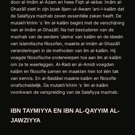
door al-Imām al-Azam en hees Fiqh al-akbar. Imām al-
Ghazālī stelt in zijn boek Iljam-ul-Awam ‘ani-l-kalām dat
de Salafiyya mazhab zeven essentiële zaken heeft. De
mutakh’khirin ‘s ‘ilm al-kalām begint met de verschijning
van al-Imām al-Ghazālī. Na het bestuderen van de
mazhab van de eerdere ‘ulema’ van kalām en de ideeën
van islamitische filosofen, maakte al-Imām al-Ghazālī
veranderingen in de methoden van ilm al-kalām. Hij
voegde filosofische onderwerpen toe aan ilm al-kalām
om ze te weerleggen. Al-Radi en al-Amidi voegden
kalām en filosofie samen en maakten hen tot één tak
van kennis. En al-Baidāwi maakte kalām en filosofie
onafscheidelijk. De mutakh’khirin ‘s ‘ilm al-kalām
voorkwam de verspreiding van de Salafiyya mazhab.
IBN TAYMIYYA EN IBN AL-QAYYIM AL-
JAWZIYYA