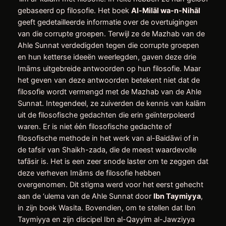
gebaseerd op filosofie. Het boek
Al-Milāl wa-n-Nihāl
geeft gedetailleerde informatie over de overtuigingen
van die corrupte groepen. Terwijl ze de Mazhab van de
Ahle Sunnat verdedigden tegen die corrupte groepen
en hun ketterse ideeën weerlegden, gaven deze drie
Imāms uitgebreide antwoorden op hun filosofie. Maar
het geven van deze antwoorden betekent niet dat de
filosofie wordt vermengd met de Mazhab van de Ahle
Sunnat. Integendeel, ze zuiverden de kennis van kalām
uit de filosofische gedachten die erin geïnterpoleerd
waren. Er is niet één filosofische gedachte of
filosofische methode in het werk van al-Baidāwi of in
de tafsir van Shaikh-zada, die de meest waardevolle
tafāsir is. Het is een zeer snode laster om te zeggen dat
deze verheven Imāms de filosofie hebben
overgenomen. Dit stigma werd voor het eerst gehecht
aan de ‘ulema van de Ahle Sunnat door
Ibn Taymiyya
,
in zijn boek Wasita. Bovendien, om te stellen dat Ibn
Taymiyya en zijn discipel Ibn al-Qayyim al-Jawziyya