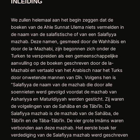
INLEIDING
We zullen helemaal aan het begin zeggen dat de
boeken van de Ahle Sunnat Ulema niets vermelden in
de naam van de salafistische of van een Salafiyya
mazhab. Deze namen, gesmeed door de Wahhābis en
door de la-Mazhabi, zijn begonnen zich onder de
Turken te verspreiden als een gemeenschappelijke
aanvulling op de boeken geschreven door de la-
Mazhabi en vertaald van het Arabisch naar het Turks
door onwetende mannen van Dīn. Volgens hen is
“Salafiyya de naam van de mazhab die door alle
soennieten werd gevolgd voordat de mazhab van
Ashariyya en Maturidiyyah werden gesticht. Zij waren
de volgelingen van de Sahāba en de Tābi’īn. De
Salafiyya mazhab is de mazhab van de Sahāba, de
Tābi’īn en de Tāba-Tābi’īn. De vier grote Imāms waren
verbonden aan deze mazhab. Het eerste boek ter
verdediging van de Salafiyya mazhab werd geschreven