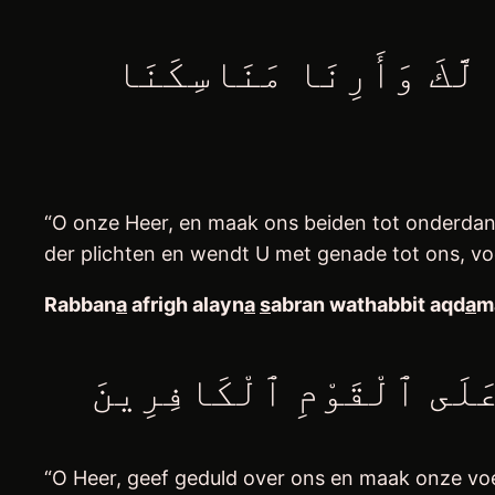
رَبَّنَا وَٱجْعَلْنَا مُسْلِمَيْنِ لَكَ وَمِن ذُرِّيَّتِنَآ أُمَّةً مُّسْلِمَةً لَّكَ وَأَرِنَا مَنَاسِكَنَا
“O onze Heer, en maak ons beiden tot onderdan
der plichten en wendt U met genade tot ons, vo
Rabban
a
afrigh alayn
a
s
abran wathabbit aqd
a
m
“O Heer, geef geduld over ons en maak onze voe