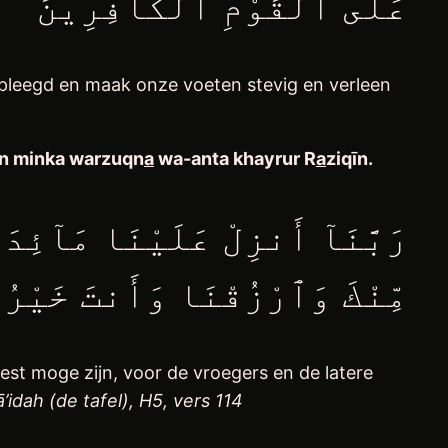
عَلَى ٱلْقَوْمِ ٱلْكَافِرِينَ
pleegd en maak onze voeten stevig en verleen
n minka warzuqn
a
wa-anta khayrur R
a
ziqīn
.
رَبَّنَآ أَنزِلْ عَلَيْنَا مَآئِدَة
مِّنْكَ وَٱرْزُقْنَا وَأَنتَ خَيْر
est moge zijn, voor de vroegers en de latere
’idah (de tafel), H5, vers 114