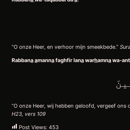
“O onze Heer, en verhoor mijn smeekbede.”
Sura
Rabban
a
a
mann
a
faghfir lan
a
war
h
amn
a
wa-ant
ِينَ
“O onze Heer, wij hebben geloofd, vergeef ons 
H23, vers 109
Post Views:
453