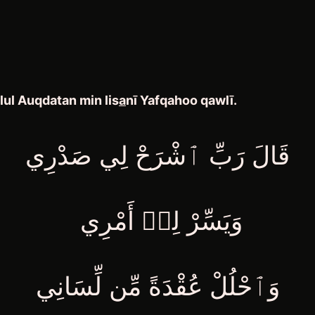
lul Auqdatan min lis
a
nī
Yafqahoo qawlī
.
قَالَ رَبِّ ٱشْرَحْ لِي صَدْرِي
وَيَسِّرْ لِيۤ أَمْرِي
وَٱحْلُلْ عُقْدَةً مِّن لِّسَانِي