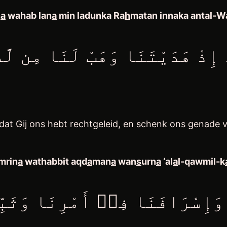
n
a
wahab lan
a
min ladunka Ra
h
matan innaka antal-
 إِذْ هَدَيْتَنَا وَهَبْ لَنَا مِن لَّدُن
dat Gij ons hebt rechtgeleid, en schenk ons genade va
mrin
a
wathabbit aqd
a
man
a
wan
s
urn
a
‘al
a
l-qawmil-k
وَإِسْرَافَنَا فِيۤ أَمْرِنَا وَثَبِ