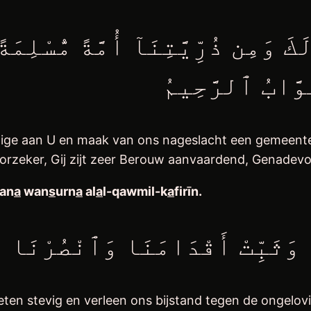
ّوَّابُ ٱلرَّحِيمُ
ige aan U en maak van ons nageslacht een gemeente, 
orzeker, Gij zijt zeer Berouw aanvaardend, Genadevo
an
a
wan
s
urn
a
al
a
l-qawmil-k
a
firīn
.
ten stevig en verleen ons bijstand tegen de ongelov