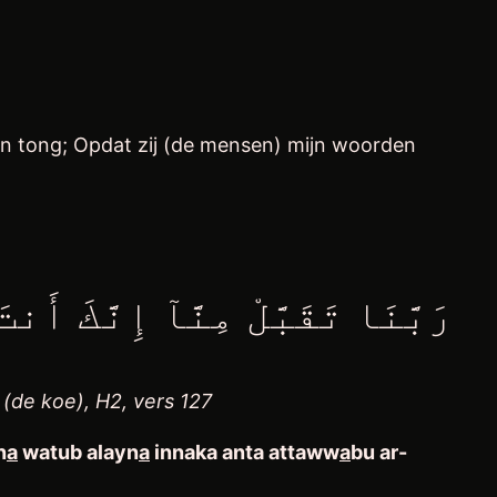
mijn tong; Opdat zij (de mensen) mijn woorden
رَبَّنَا تَقَبَّلْ مِنَّآ إِنَّكَ أَ
 (de koe), H2, vers 127
n
a
watub alayn
a
innaka anta attaww
a
bu ar-