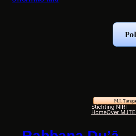
Stichting NIRI
Home
Over MJT
E
Rabbana Du’ā