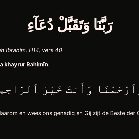
رَبَّنَا وَتَقَبَّلْ دُعَآءِ
h Ibrahim, H14, vers 40
a khayrur R
ah
imīn.
َٱرْحَمْنَا وَأَنتَ خَيْرُ ٱلرَّاحِم
daarom en wees ons genadig en Gij zijt de Beste der