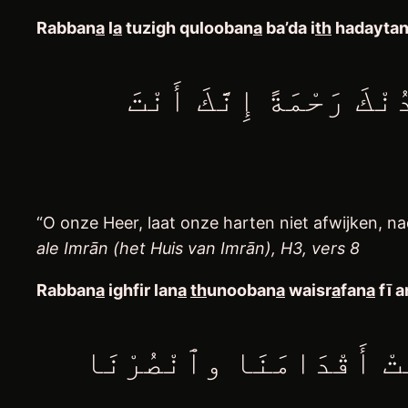
Rabban
a
l
a
tuzigh qulooban
a
ba’da i
th
hadayta
ْكَ رَحْمَةً إِنَّكَ أَنْتَ
“O onze Heer, laat onze harten niet afwijken, na
ale Imrān (het Huis van Imrān), H3, vers 8
Rabban
a
ighfir lan
a
th
unooban
a
waisr
a
fan
a
fī a
ّتْ أَقْدَامَنَا وٱنْصُرْنَا