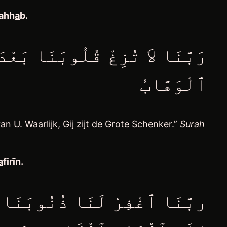
Wahh
a
b
.
رَبَّنَا لاَ تُزِغْ قُلُوبَنَا بَعْدَ
ٱلْوَهَّابُ
n U. Waarlijk, Gij zijt de Grote Schenker.”
Surah
a
firīn
.
ربَّنَا ٱغْفِرْ لَنَا ذُنُوبَنَا 