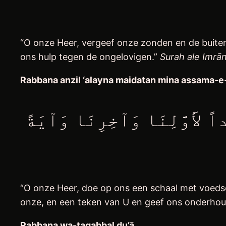
“O onze Heer, vergeef onze zonden en de buite
ons hulp tegen de ongelovigen.”
Surah ale Imrān
Rabban
a
anzil ‘alayn
a
m
a
idatan mina assam
a-e
اً لأَوَّلِنَا وَآخِرِنَا وَآيَةً
“O onze Heer, doe op ons een schaal met voedsel
onze, en een teken van U en geef ons onderhoud
Rabban
a
wa-taqabbal du’
ā
.