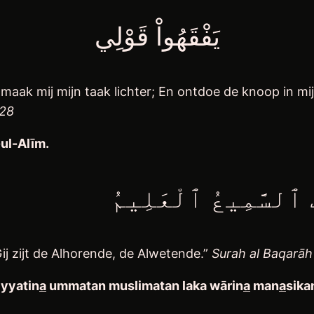
يَفْقَهُواْ قَوْلِي
 En maak mij mijn taak lichter; En ontdoe de knoop in 
-28
-
ul-Al
ī
m
.
نتَ ٱلسَّمِيعُ ٱلْعَلِيمُ
Gij zijt de Alhorende, de Alwetende.”
Surah al Baqarāh
iyyatin
a
ummatan muslimatan laka wārin
a
man
a
sika