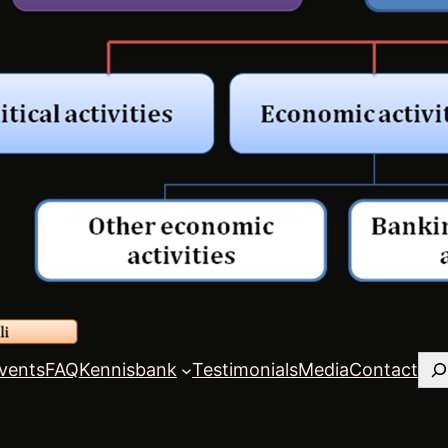
Zo
vents
FAQ
Kennisbank
Testimonials
Media
Contact