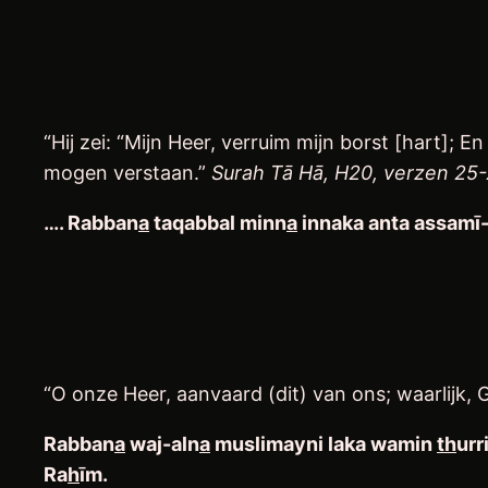
“Hij zei: “Mijn Heer, verruim mijn borst [hart];
mogen verstaan.”
Surah Tā Hā, H20, verzen 25
….
Rabban
a
taqabbal minn
a
innaka anta assam
ī
“O onze Heer, aanvaard (dit) van ons; waarlijk, 
Rabban
a
waj-aln
a
muslimayni laka wamin
th
urr
Ra
h
ī
m
.