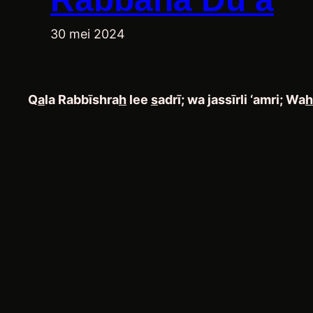
30 mei 2024
Q
a
la Rabbīshra
h
lee
s
adrī
; wa jassīrli ‘amri;
Wa
h