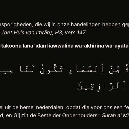
nsporigheden, die wij in onze handelingen hebben ge
 (het Huis van Imrān), H3, vers 147
-
takoonu lan
a
‘īdan liawwalin
a
wa-
a
khirin
a
wa-
a
yata
ً مِّنَ ٱلسَّمَآءِ تَكُونُ لَنَا عِيد
ُ ٱلرَّازِقِينَ
 uit de hemel nederdalen, opdat die voor ons een fe
, en Gij zijt de Beste der Onderhouders.”
Surah al Mā