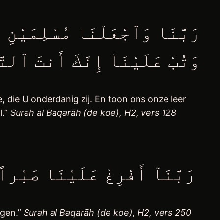
وَتُبْ عَلَيْنَآ إِنَّكَ أَنتَ ٱلتَ
die U onderdanig zij. En toon ons onze leer
l.”
Surah al Baqarāh (de koe), H2, vers 128
رَبَّنَآ أَفْرِغْ عَلَيْنَا صَبْراً وَثَبِّتْ أَقْدَامَنَا وَٱنْصُرْنَا عَلَى ٱلْقَوْمِ ٱلْكَافِرِينَ
igen.”
Surah al Baqarāh (de koe), H2, vers 250