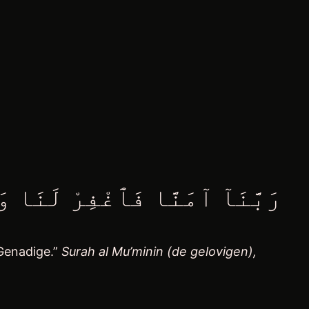
رَبَّنَآ آمَنَّا فَٱغْفِرْ لَنَا و
 Genadige.”
Surah al Mu’minin (de gelovigen),