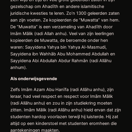
gezelschap om Ahadīth en andere islamitische
juridische kwesties te leren. Zo’n 1300 geleerden zaten
aan zijn voeten. Ze kopieerden de “Muwatta” van hem.
De “Muwatta” is een verzameling van Ahadīth door
Imām Mālik (radi Allah anhu). Veel van zijn leerlingen
kopieerden de Muwatta, de beroemde onder hen
waren: Sayyidena Yahya bin Yahya Al-Masmudi,
Sayyidena ibn Wahhāb Abu Mohammed Abdullah en
Sayyidena Abi Abdullah Abdur Rahmān (radi Allāhu
anhum).
Als onderwijsgevende
Zelfs Imām Azam Abu Hanīfa (radi Allāhu anhu), zijn
leraar, had veel respect en respect voor Imām Mālik
(radi Allāhu anhu) en zou in zijn studiekring moeten
zitten. Imām Mālik (radi Allāhu anhu) hield ervan dat zijn
studenten hardop voorlazen terwijl hij luisterde. Hij zat
altijd op een kinderstoel met studenten eromheen die
aantekeningen maakten.