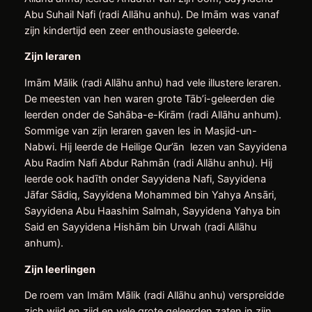
Abu Suhail Nafi (radi Allāhu anhu). De Imām was vanaf
zijn kindertijd een zeer enthousiaste geleerde.
Zijn leraren
Imām Mālik (radi Allāhu anhu) had vele illustere leraren.
De meesten van hen waren grote Tāb’i-geleerden die
leerden onder de Sahāba-e-Kirām (radi Allāhu anhum).
Sommige van zijn leraren gaven les in Masjid-un-
Nabwi. Hij leerde de Heilige Qur’ān lezen van Sayyidena
Abu Radim Nafi Abdur Rahmān (radi Allāhu anhu). Hij
leerde ook hadīth onder Sayyidena Nafi, Sayyidena
Jāfar Sādiq, Sayyidena Mohammed bin Yahya Ansāri,
Sayyidena Abu Haashim Salmah, Sayyidena Yahya bin
Said en Sayyidena Hishām bin Urwah (radi Allāhu
anhum).
Zijn leerlingen
De roem van Imām Mālik (radi Allāhu anhu) verspreidde
zich wijd en zijd en vele grote geleerden zaten in zijn