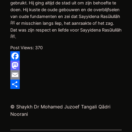
gebruikt. Hij ging altijd de stad uit om zijn behoefte te
doen. Hij kuste de oude gebouwen en de overblijfselen
van oude fundamenten en zei dat Sayyidena Rasūlullāh
ﷺ er misschien langs liep, het aanraakte of het zag.
Dat was zijn respect en liefde voor Sayyidena Rasūlullāh
ﷺ.
Post Views:
370
Facebook
Mastodon
Email
Delen
© Shaykh Dr Mohamed Juzoef Tangali Qādri
Noorani