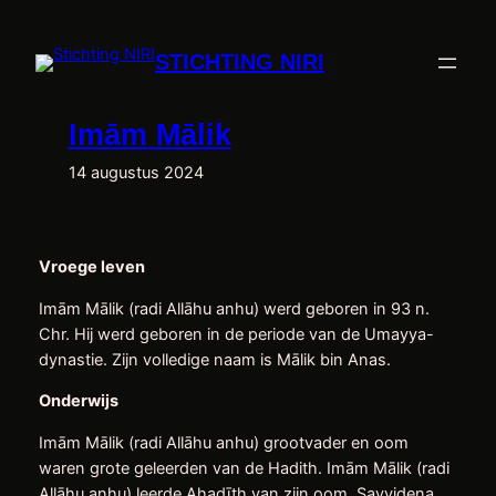
Ga
naar
STICHTING NIRI
de
inhoud
Imām Mālik
14 augustus 2024
Vroege leven
Imām Mālik (radi Allāhu anhu) werd geboren in 93 n.
Chr. Hij werd geboren in de periode van de Umayya-
dynastie. Zijn volledige naam is Mālik bin Anas.
Onderwijs
Imām Mālik (radi Allāhu anhu) grootvader en oom
waren grote geleerden van de Hadith. Imām Mālik (radi
Allāhu anhu) leerde Ahadīth van zijn oom, Sayyidena