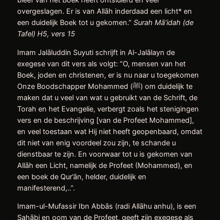
bleef van het Boek heeft ontsluierd en veel
overgeslagen. Er is van Allāh inderdaad een licht* en
een duidelijk Boek tot u gekomen.”
Surah Mā’idah (de
Tafel) H5, vers 15
Imam Jalāluddin Suyuti schrijft in Al-Jalālayn de
exegese van dit vers als volgt: “O, mensen van het
Boek, joden en christenen, er is nu naar u toegekomen
Onze Boodschapper Mohammed (ﷺ) om duidelijk te
maken dat u veel van wat u gebruikt van de Schrift, de
Torah en het Evangelie, verbergt zoals het stenigingen
vers en de beschrijving [van de Profeet Mohammed],
en veel toestaan wat Hij niet heeft geopenbaard, omdat
dit niet van enig voordeel zou zijn, te schande u
dienstbaar te zijn. En voorwaar tot u is gekomen van
Allāh een Licht, namelijk de Profeet (Mohammed), en
een boek de Qur’ān, helder, duidelijk en
manifesterend,..”.
Imam-ul-Mufassir Ibn Abbās (radi Allāhu anhu), is een
Sahābi en oom van de Profeet, geeft zijn exegese als