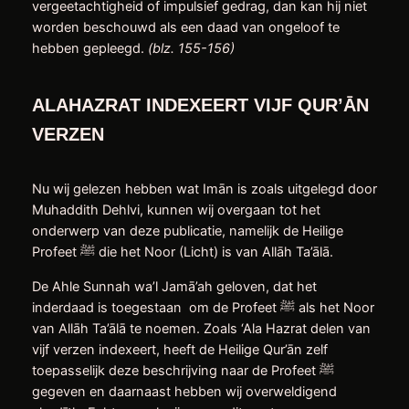
vergeetachtigheid of impulsief gedrag, dan kan hij niet
worden beschouwd als een daad van ongeloof te
hebben gepleegd.
(blz. 155-156)
ALAHAZRAT INDEXEERT VIJF QUR’ĀN
VERZEN
Nu wij gelezen hebben wat Imān is zoals uitgelegd door
Muhaddith Dehlvi, kunnen wij overgaan tot het
onderwerp van deze publicatie, namelijk de Heilige
Profeet ﷺ die het Noor (Licht) is van Allāh Ta’ālā.
De Ahle Sunnah wa’l Jamā’ah geloven, dat het
inderdaad is toegestaan ​ om de Profeet ﷺ als het Noor
van Allāh Ta’ālā te noemen. Zoals ‘Ala Hazrat delen van
vijf verzen indexeert, heeft de Heilige Qur’ān zelf
toepasselijk deze beschrijving naar de Profeet ﷺ
gegeven en daarnaast hebben wij overweldigend