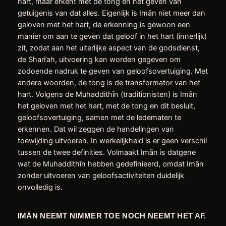
hart, maar erkent met de tong en het geven van
getuigenis van dat alles. Eigenlijk is Imān niet meer dan
geloven met het hart, de erkenning is gewoon een
manier om aan te geven dat geloof in het hart (innerlijk)
zit, zodat aan het uiterlijke aspect van de godsdienst,
de Shari’ah, uitvoering kan worden gegeven om
zodoende nadruk te geven van geloofsovertuiging. Met
andere woorden, de tong is de transformator van het
hart. Volgens de Muhaddithīn (traditionisten) is Imān
het geloven met het hart, met de tong en dit besluit,
geloofsovertuiging, samen met de ledematen te
erkennen. Dat wil zeggen de handelingen van
toewijding uitvoeren. In werkelijkheid is er geen verschil
tussen de twee definities. Volmaakt Imān is datgene
wat de Muhaddithīn hebben gedefinieerd, omdat Imān
zonder uitvoeren van geloofsactiviteiten duidelijk
onvolledig is.
IMĀN NEEMT NIMMER TOE NOCH NEEMT HET AF.