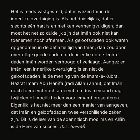
Het is reeds vastgesteld, dat in wezen Imān de
innerlijke overtuiging is. Als het duidelijk is, dat er
slechts één hart is en niet kan vermenigvuldigen, dan
moet het net zo duidelijk zijn dat Imān ook niet kan
toenemen noch afnemen. Als geloofsdaden ook waren
opgenomen in de definitie tijd van Imān, dan zou door
overtollige goede daden of deficiëntie door slechte
daden Imān worden verhoogd of verlaagd. Aangezien
Imān een innerlijke overtuiging is en niet de
geloofsdaden, is de mening van de imam-e-Kubra,
Hazrat Imam Abu Hanīfa (radi Allāhu anhu), dat Imān
noch toeneemt noch afneemt, en dus niemand mag
twijfelen of moeilijkheden voor iemand presenteren.
Eigenlijk is het niet meer dan een manier van aangeven,
dat Imān en geloofsdaden twee verschillende zaken
zijn. Dit is de leer van de soennitisch moslims en Allāh
is de Heer van succes.
(blz. 55-59)