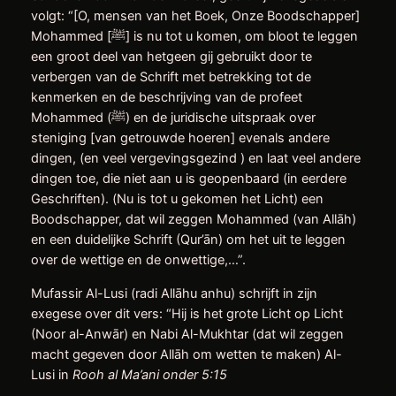
volgt: “[O, mensen van het Boek, Onze Boodschapper]
Mohammed [ﷺ] is nu tot u komen, om bloot te leggen
een groot deel van hetgeen gij gebruikt door te
verbergen van de Schrift met betrekking tot de
kenmerken en de beschrijving van de profeet
Mohammed (ﷺ) en de juridische uitspraak over
steniging [van getrouwde hoeren] evenals andere
dingen, (en veel vergevingsgezind ) en laat veel andere
dingen toe, die niet aan u is geopenbaard (in eerdere
Geschriften). (Nu is tot u gekomen het Licht) een
Boodschapper, dat wil zeggen Mohammed (van Allāh)
en een duidelijke Schrift (Qur’ān) om het uit te leggen
over de wettige en de onwettige,…”.
Mufassir Al-Lusi (radi Allāhu anhu) schrijft in zijn
exegese over dit vers: “Hij is het grote Licht op Licht
(Noor al-Anwār) en Nabi Al-Mukhtar (dat wil zeggen
macht gegeven door Allāh om wetten te maken) Al-
Lusi in
Rooh al Ma’ani onder 5:15