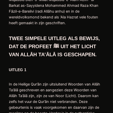
Barkat as-Sayyidena Mohammed Ahmad Raza Khan
Fāzil-e-Bareilvi (radi Allāhu anhu) en in de
wereldvolksmond bekend als ‘Ala Hazrat vele fouten
heeft gemaakt in zijn geschriften.
TWEE SIMPELE UITLEG ALS BEWIJS,
DAT DE PROFEET
ﷺ
UIT HET LICHT
VAN ALLĀH TA’ĀLĀ IS GESCHAPEN.
UITLEG 1
In de Heilige Qur’ān zijn uitsluitend Woorden van Allāh
Ta’ālā geschreven en aangezien deze Woorden van
Allāh Ta’ālā zijn, zijn ze van Noor (Licht). Daarom kan
zelfs het vuur de Qur’ān niet verbranden. Deze
gebeurtenis is vaak voorgekomen en daarvan zijn de