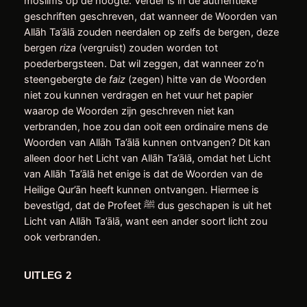
moslims op de hoogte. Verder is in de authentieke
geschriften geschreven, dat wanneer de Woorden van
Allāh Ta’ālā zouden neerdalen op zelfs de bergen, deze
bergen
riza
(vergruist) zouden worden tot
poederbergsteen. Dat wil zeggen, dat wanneer zo’n
steengebergte de
faiz
(zegen) hitte van de Woorden
niet zou kunnen verdragen en het vuur het papier
waarop de Woorden zijn geschreven niet kan
verbranden, hoe zou dan ooit een ordinaire mens de
Woorden van Allāh Ta’ālā kunnen ontvangen? Dit kan
alleen door het Licht van Allāh Ta’ālā, omdat het Licht
van Allāh Ta’ālā het enige is dat de Woorden van de
Heilige Qur’ān heeft kunnen ontvangen. Hiermee is
bevestigd, dat de Profeet ﷺ dus geschapen is uit het
Licht van Allāh Ta’ālā, want een ander soort licht zou
ook verbranden.
UITLEG 2