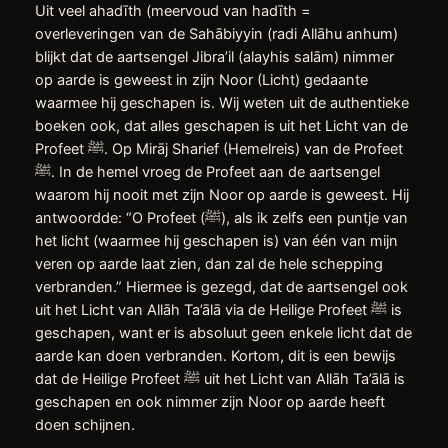
Uit veel ahadīth (meervoud van hadīth =
overleveringen van de Sahābiyyin (radi Allāhu anhum)
blijkt dat de aartsengel Jibra’il (alayhis salām) nimmer
op aarde is geweest in zijn Noor (Licht) gedaante
waarmee hij geschapen is. Wij weten uit de authentieke
boeken ook, dat alles geschapen is uit het Licht van de
Profeet ﷺ. Op Mirāj Sharief (Hemelreis) van de Profeet
ﷺ. In de hemel vroeg de Profeet aan de aartsengel
waarom hij nooit met zijn Noor op aarde is geweest. Hij
antwoordde: “O Profeet (ﷺ), als ik zelfs een puntje van
het licht (waarmee hij geschapen is) van één van mijn
veren op aarde laat zien, dan zal de hele schepping
verbranden.” Hiermee is gezegd, dat de aartsengel ook
uit het Licht van Allāh Ta’ālā via de Heilige Profeet ﷺ is
geschapen, want er is absoluut geen enkele licht dat de
aarde kan doen verbranden. Kortom, dit is een bewijs
dat de Heilige Profeet ﷺ uit het Licht van Allāh Ta’ālā is
geschapen en ook nimmer zijn Noor op aarde heeft
doen schijnen.