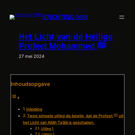
Ga
naar
STICHTING NIRI
de
inhoud
Het Licht van de Heilige
Profeet Mohammed ﷺ
27 mei 2024
Inhoudsopgave
Inleiding
Twee simpele uitleg als bewijs, dat de Profeet ﷺ uit
het Licht van Allāh Ta’ālā is geschapen.
Uitleg 1
Uitleg 2