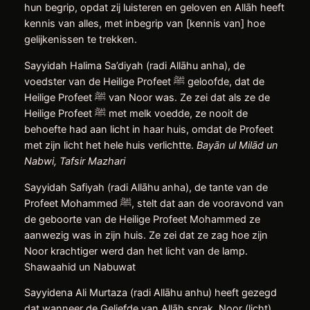
hun begrip, opdat zij luisteren en geloven en Allāh heeft
kennis van alles, met inbegrip van [kennis van] hoe
gelijkenissen te trekken.
Sayyidah Halima Sa’diyah (radi Allāhu anha), de
voedster van de Heilige Profeet ﷺ geloofde, dat de
Heilige Profeet ﷺ van Noor was. Ze zei dat als ze de
Heilige Profeet ﷺ met melk voedde, ze nooit de
behoefte had aan licht in haar huis, omdat de Profeet
met zijn licht het hele huis verlichtte.
Bayān ul Milād un
Nabwi, Tafsir Mazhari
Sayyidah Safiyah (radi Allāhu anha), de tante van de
Profeet Mohammed ﷺ, stelt dat aan de vooravond van
de geboorte van de Heilige Profeet Mohammed ze
aanwezig was in zijn huis. Ze zei dat ze zag hoe zijn
Noor krachtiger werd dan het licht van de lamp.
Shawaahid un Nabuwat
Sayyidena Ali Murtaza (radi Allāhu anhu) heeft gezegd
dat wanneer de Geliefde van Allāh sprak, Noor (licht)