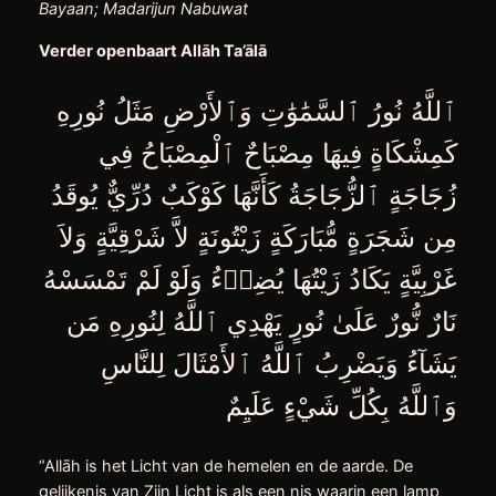
Bayaan; Madarijun Nabuwat
Verder openbaart Allāh Ta’ālā
ٱللَّهُ نُورُ ٱلسَّمَٰوَٰتِ وَٱلأَرْضِ مَثَلُ نُورِهِ
كَمِشْكَاةٍ فِيهَا مِصْبَاحٌ ٱلْمِصْبَاحُ فِي
زُجَاجَةٍ ٱلزُّجَاجَةُ كَأَنَّهَا كَوْكَبٌ دُرِّيٌّ يُوقَدُ
مِن شَجَرَةٍ مُّبَارَكَةٍ زَيْتُونَةٍ لاَّ شَرْقِيَّةٍ وَلاَ
غَرْبِيَّةٍ يَكَادُ زَيْتُهَا يُضِيۤءُ وَلَوْ لَمْ تَمْسَسْهُ
نَارٌ نُّورٌ عَلَىٰ نُورٍ يَهْدِي ٱللَّهُ لِنُورِهِ مَن
يَشَآءُ وَيَضْرِبُ ٱللَّهُ ٱلأَمْثَالَ لِلنَّاسِ
وَٱللَّهُ بِكُلِّ شَيْءٍ عَلَيِمٌ
“Allāh is het Licht van de hemelen en de aarde. De
gelijkenis van Zijn Licht is als een nis waarin een lamp