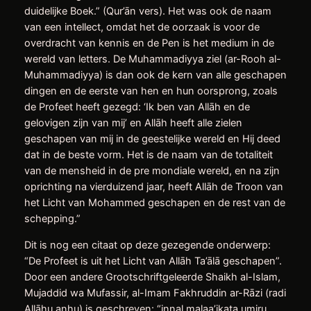
duidelijke Boek.” (Qur’ān vers). Het was ook de naam
van een intellect, omdat het de oorzaak is voor de
overdracht van kennis en de Pen is het medium in de
wereld van letters. De Muhammadiyya ziel (ar-Rooh al-
Muhammadiyya) is dan ook de kern van alle geschapen
dingen en de eerste van hen en hun oorsprong, zoals
de Profeet heeft gezegd: ‘Ik ben van Allāh en de
gelovigen zijn van mij’ en Allāh heeft alle zielen
geschapen van mij in de geestelijke wereld en Hij deed
dat in de beste vorm. Het is de naam van de totaliteit
van de mensheid in de pre mondiale wereld, en na zijn
oprichting na vierduizend jaar, heeft Allāh de Troon van
het Licht van Mohammed geschapen en de rest van de
schepping.”
Dit is nog een citaat op deze gezegende onderwerp:
“De Profeet is uit het Licht van Allāh Ta’ālā geschapen”.
Door een andere Grootschriftgeleerde Shaikh al-Islam,
Mujaddid wa Mufassir, al-Imam Fakhruddin ar-Rāzi (radi
Allāhu anhu) is geschreven: “innal malaa’ikata umiru