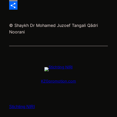
Email
Delen
© Shaykh Dr Mohamed Juzoef Tangali Qādri
Noorani
KZGpromotion.com
Stichting NIRI