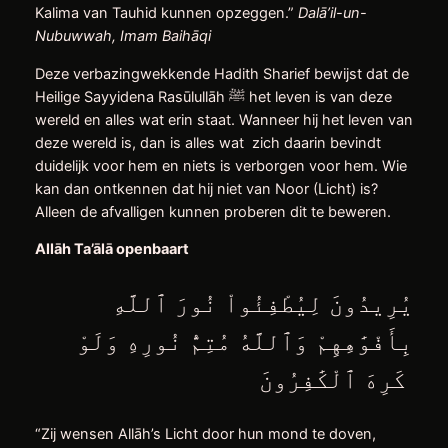
Kalima van Tauhid kunnen opzeggen.”
Dalā’il-un-
Nubuwwah, Imam Baihāqi
Deze verbazingwekkende Hadith Sharief bewijst dat de
Heilige Sayyidena Rasūlullāh ﷺ het leven is van deze
wereld en alles wat erin staat. Wanneer hij het ​leven van
deze wereld is, dan is alles wat zich daarin bevindt
duidelijk voor hem en niets is verborgen voor hem. Wie
kan dan ontkennen dat hij niet van Noor (Licht) is?
Alleen de afvalligen kunnen proberen dit te beweren.
Allāh Ta’ālā openbaart
يُرِيدُونَ لِيُطْفِئُواْ نُورَ ٱللَّهِ
بِأَفْوَٰهِهِمْ وَٱللَّهُ مُتِمُّ نُورِهِ وَلَوْ
كَرِهَ ٱلْكَٰفِرُونَ
“Zij wensen Allāh’s Licht door hun mond te doven,