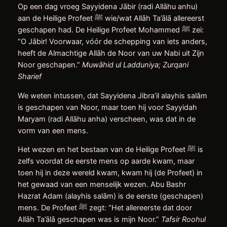
Op een dag vroeg Sayyidena Jābir (radi Allāhu anhu)
aan de Heilige Profeet ﷺ wie/wat Allāh Ta’ālā allereerst
geschapen had. De Heilige Profeet Mohammed ﷺ zei:
“O Jābir! Voorwaar, vóór de schepping van iets anders,
heeft de Almachtige Allāh de Noor van uw Nabi uit Zijn
Noor geschapen.”
Muwāhid ul Ladduniya; Zurqani
Sharief
We weten intussen, dat Sayyidena Jibra’il alayhis salām
is geschapen van Noor, maar toen hij voor Sayyidah
Maryam (radi Allāhu anha) verscheen, was dat in de
vorm van een mens.
Het wezen en het bestaan ​van de Heilige Profeet ﷺ is
zelfs voordat de eerste mens op aarde kwam, maar
toen hij in deze wereld kwam, kwam hij (de Profeet) in
het gewaad van een menselijk wezen. Abu Bashr
Hazrat Adam (alayhis salām) is de eerste (geschapen)
mens. De Profeet ﷺ zegt: “Het allereerste dat door
Allāh Ta’ālā geschapen was is mijn Noor.”
Tafsir Roohul