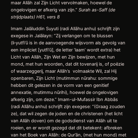
maar Allāh zal Zijn Licht vervolmaken, hoewel de
ongelovigen er afkerig van zijn.”
Surah as-Saff (de
strijdplaats) H61, vers 8
Imam Jalāluddin Suyuti (radi Allāhu anhu) schrijft zijn
exegese in Jalālayn: “Zij verlangen om te blussen
(li‑yutfiʹū is in de aanvoegende wijsvorm als gevolg van
een impliciet [yutfiʹū], de letter ‘laam’ wordt extra) het
Licht van Allāh, Zijn Wet en Zijn bewijzen, met hun
mond, met hun woorden, dat dit tovenarij is, of poëzie
of waarzeggerij, maar Allāh’s volmaakte Wil, zal Hij
openbaren, Zijn Licht (mutimmun nūrahu: sommige
hebben dit gelezen in de vorm van een genitief
annexatie, mutimmu nūrihi), hoewel de ongelovigen
afkerig zijn, om deze.” Imam-ul-Mufassir Ibn Abbās
(radi Allāhu anhu) schrijft zijn exegese: “(Graag zouden
ze), dat wil zegen de joden en de christenen (het licht
van Allāh doven) om de godsdienst van Allāh uit te
roeien, en er wordt gezegd dat dit betekent: afbreken
van het Boek van Allāh: de Qur’ān, (met hun mond) met