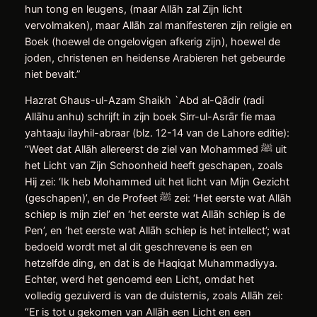
hun tong en leugens, (maar Allāh zal Zijn licht
vervolmaken), maar Allāh zal manifesteren zijn religie en
Boek (hoewel de ongelovigen afkerig zijn), hoewel de
joden, christenen en heidense Arabieren het gebeurde
niet bevalt.”
Hazrat Ghaus-ul-Azam Shaikh `Abd al-Qādir (radi
Allāhu anhu) schrijft in zijn boek Sirr-ul-Asrār fie maa
yahtaaju ilayhil-abraar (blz. 12-14 van de Lahore editie):
“Weet dat Allāh allereerst de ziel van Mohammed ﷺ uit
het Licht van Zijn Schoonheid heeft geschapen, zoals
Hij zei: ‘Ik heb Mohammed uit het licht van Mijn Gezicht
(geschapen)’, en de Profeet ﷺ zei: ‘Het eerste wat Allāh
schiep is mijn ziel’ en ‘het eerste wat Allāh schiep is de
Pen’, en ‘het eerste wat Allāh schiep is het intellect’; wat
bedoeld wordt met al dit geschrevene is een en
hetzelfde ding, en dat is de Haqiqat Muhammadiyya.
Echter, werd het genoemd een Licht, omdat het
volledig gezuiverd is van de duisternis, zoals Allāh zei:
“Er is tot u gekomen van Allāh een Licht en een