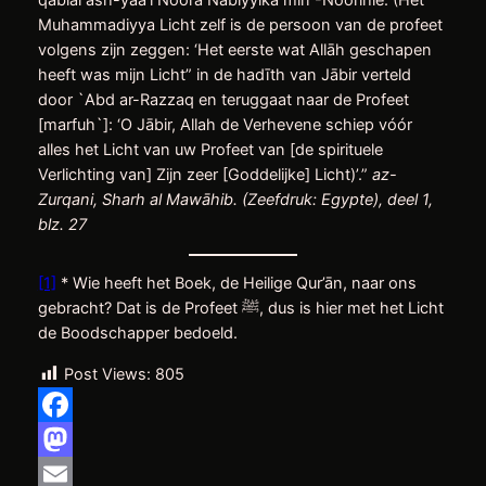
qablal ash-yaa’i Noora Nabiyyika min -Noorihie. (Het
Muhammadiyya Licht zelf is de persoon van de profeet
volgens zijn zeggen: ‘Het eerste wat Allāh geschapen
heeft was mijn Licht” in de hadīth van Jābir verteld
door `Abd ar-Razzaq en teruggaat naar de Profeet
[marfuh`]: ‘O Jābir, Allah de Verhevene schiep vóór
alles het Licht van uw Profeet van [de spirituele
Verlichting van] Zijn zeer [Goddelijke] Licht)’.”
az-
Zurqani, Sharh al Mawāhib. (Zeefdruk: Egypte), deel 1,
blz. 27
[1]
* Wie heeft het Boek, de Heilige Qur’ān, naar ons
gebracht? Dat is de Profeet ﷺ, dus is hier met het Licht
de Boodschapper bedoeld.
Post Views:
805
Facebook
Mastodon