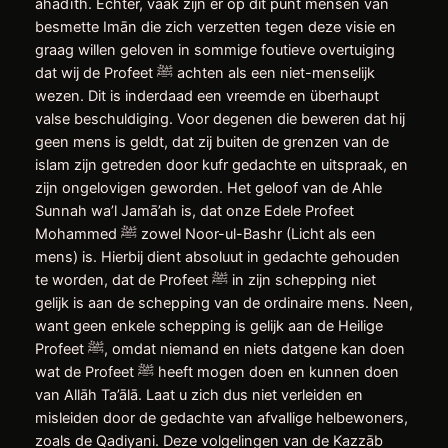
ahadīth. Echter, vaak zijn er op dit punt mensen van
besmette Imān die zich verzetten tegen deze visie en
graag willen geloven in sommige foutieve overtuiging
dat wij de Profeet ﷺ achten als een niet-menselijk
wezen. Dit is inderdaad een vreemde en überhaupt
valse beschuldiging. Voor degenen die beweren dat hij
geen mens is geldt, dat zij buiten de grenzen van de
islam zijn getreden door kufr gedachte en uitspraak, en
zijn ongelovigen geworden. Het geloof van de Ahle
Sunnah wa’l Jamā’ah is, dat onze Edele Profeet
Mohammed ﷺ zowel Noor-ul-Bashr (Licht als een
mens) is. Hierbij dient absoluut in gedachte gehouden
te worden, dat de Profeet ﷺ in zijn schepping niet
gelijk is aan de schepping van de ordinaire mens. Neen,
want geen enkele schepping is gelijk aan de Heilige
Profeet ﷺ, omdat niemand en niets datgene kan doen
wat de Profeet ﷺ heeft mogen doen en kunnen doen
van Allāh Ta’ālā. Laat u zich dus niet verleiden en
misleiden door de gedachte van afvallige helbewoners,
zoals de Qadiyani. Deze volgelingen van de Kazzāb