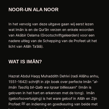
NOOR-UN ALA NOOR
In het vervolg van deze uitgave gaan wij eerst lezen
wat Imān is en de Qur’ān verzen en enkele woorden
van Akābir Oelama (Grootschriftgeleerden) voor een
nadere uitleg van de Schepping van de Profeet uit het
licht van Allāh Ta’ālā).
WAT IS IMĀN?
Hazrat Abdul Haqq Muhaddith Dehlvi (radi Allāhu anhu,
1551-1642) schrijft in zijn boek over perfecte Imān “
al-
Imān
Tasdīq
bil-Qalb wa Iqraar billiesaani
” (Imān is
geloven in het hart en erkennen met de tong). Imān
(geloofsovertuiging) is het ware geloof in Allāh en Zijn
Profeet ﷺ en indiening en goedkeuring van beide met