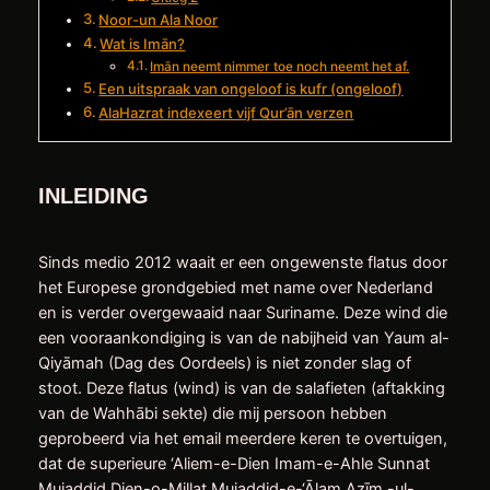
Noor-un Ala Noor
Wat is Imān?
Imān neemt nimmer toe noch neemt het af.
Een uitspraak van ongeloof is kufr (ongeloof)
AlaHazrat indexeert vijf Qur’ān verzen
INLEIDING
Sinds medio 2012 waait er een ongewenste flatus door
het Europese grondgebied met name over Nederland
en is verder overgewaaid naar Suriname. Deze wind die
een vooraankondiging is van de nabijheid van Yaum al-
Qiyāmah (Dag des Oordeels) is niet zonder slag of
stoot. Deze flatus (wind) is van de salafieten (aftakking
van de Wahhābi sekte) die mij persoon hebben
geprobeerd via het email meerdere keren te overtuigen,
dat de superieure ‘Aliem-e-Dien Imam-e-Ahle Sunnat
Mujaddid Dien-o-Millat Mujaddid-e-‘Ālam Azīm -ul-