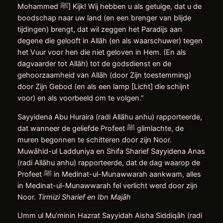
Mohammed ﷺ] Kijk! Wij hebben u als getuige, dat u de
boodschap naar uw land (en een brenger van blijde
tijdingen) brengt, dat wil zeggen het Paradijs aan
degene die gelooft in Allāh (en als waarschuwer) tegen
het Vuur voor hen die niet geloven in Hem. (En als
dagvaarder tot Allāh) tot de godsdienst en de
gehoorzaamheid van Allāh (door Zijn toestemming)
door Zijn Gebod (en als een lamp [Licht] die schijnt
voor) en als voorbeeld om te volgen.”
Sayyidena Abu Huraira (radi Allāhu anhu) rapporteerde,
dat wanneer de geliefde Profeet ﷺ glimlachte, de
muren begonnen te schitteren door zijn Noor.
Muwāhid-ul Ladduniya en Shifa Sharief Sayyidena Anas
(radi Allāhu anhu) rapporteerde, dat de dag waarop de
Profeet ﷺ in Medinat-ul-Munawwarah aankwam, alles
in Medinat-ul-Munawwarah fel verlicht werd door zijn
Noor.
Tirmizi Sharief en Ibn Majāh
Umm ul Mu’minin Hazrat Sayyidah Aisha Siddiqāh (radi