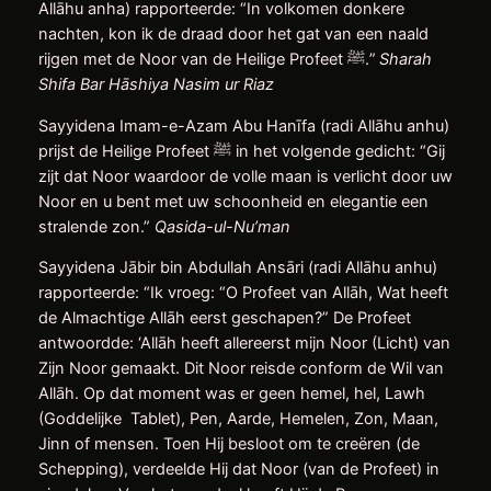
Allāhu anha) rapporteerde: “In volkomen donkere
nachten, kon ik de draad door het gat van een naald
rijgen met de Noor van de Heilige Profeet ﷺ.”
Sharah
Shifa Bar Hāshiya Nasim ur Riaz
Sayyidena Imam-e-Azam Abu Hanīfa (radi Allāhu anhu)
prijst de Heilige Profeet ﷺ in het volgende gedicht: “Gij
zijt dat Noor waardoor de volle maan is verlicht door uw
Noor en u bent met uw schoonheid en elegantie een
stralende zon.”
Qasida-ul-Nu’man
Sayyidena Jābir bin Abdullah Ansāri (radi Allāhu anhu)
rapporteerde: “Ik vroeg: “O Profeet van Allāh, Wat heeft
de Almachtige Allāh eerst geschapen?” De Profeet
antwoordde: ‘Allāh heeft allereerst mijn Noor (Licht) van
Zijn Noor gemaakt. Dit Noor reisde conform de Wil van
Allāh. Op dat moment was er geen hemel, hel, Lawh
(Goddelijke Tablet), Pen, Aarde, Hemelen, Zon, Maan,
Jinn of mensen. Toen Hij besloot om te creëren (de
Schepping), verdeelde Hij dat Noor (van de Profeet) in