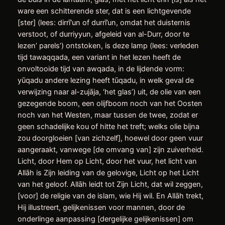
ware een schitterende ster, dat is een lichtgevende
[ster] (lees: dirrīʹun of durrī’un, omdat het duisternis
verstoot, of durriyyun, afgeleid van al-Durr, door te
lezen’ parels’) ontstoken, is deze lamp (lees: verleden
tijd tawaqqada, een variant in het lezen heeft de
onvoltooide tijd van awqada, in de lijdende vorm:
yūqadu andere lezing heeft tūqadu, in welk geval de
verwijzing naar al-zujāja, ‘het glas’) uit, de olie van een
gezegende boom, een olijfboom noch van het Oosten
noch van het Westen, maar tussen de twee, zodat er
geen schadelijke kou of hitte het treft; welks olie bijna
zou doorgloeien [van zichzelf], hoewel door geen vuur
aangeraakt, vanwege [de omvang van] zijn zuiverheid.
Licht, door Hem op Licht, door het vuur, het licht van
Allāh is Zijn leiding van de gelovige, Licht op het Licht
van het geloof. Allāh leidt tot Zijn Licht, dat wil zeggen,
[voor] de religie van de islam, wie Hij wil. En Allāh trekt,
Hij illustreert, gelijkenissen voor mannen, door de
onderlinge aanpassing [dergelijke gelijkenissen] om