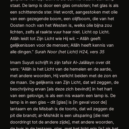
staat. De lamp is door een glas omsloten; het glas is als
een schitterende ster. Het wordt, aangestoken met olie
van een gezegende boom, een olijfboom, die van het
Oosten noch van het Westen is, welks olie bijna zou
lichten, zelfs al raakte vuur haar niet. Licht op Licht.
Allāh leidt tot Zijn Licht wie Hij wil. – Allāh geeft
gelijkenissen voor de mensen; Allāh heeft kennis van
alle dingen.”
Surah Noor (het Licht) H24, vers 35
Imam Suyuti schrijft in zijn tafsir Al-Jalālayn over dit
vers: “Allāh is het Licht van de hemelen en de aarde,
met andere woorden, Hij verlicht beiden met de zon en
de maan. De gelijkenis van Zijn Licht, dat wil zeggen, de
beschrijving ervan [als deze zich bevindt] in het hart
van een gelovige, is als een nis waarin een lamp is. De
lamp is in een glas – dit [glas] is [in geval voor de]
lantaarn en de Misbah is de toorts, dat wil zeggen de
pit die brandt; al-Mishkāt is een uitsparing [die niet
doordringt tot de andere zijde], met andere woorden,
de buis in de lantaarn, glas, met het licht erin [is] als het