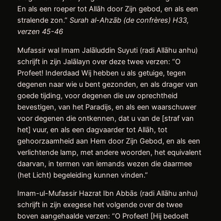
En als een roeper tot Allāh door Zijn gebod, en als een
stralende zon.”
Surah al-Ahzāb (de confrères) H33,
verzen 45-46
Mufassir wal Imam Jalāluddin Suyuti (radi Allāhu anhu)
schrijft in zijn Jalālayn over deze twee verzen: “O
Profeet! Inderdaad Wij hebben u als getuige, tegen
degenen naar wie u bent gezonden, en als drager van
goede tijding, voor degenen die uw oprechtheid
bevestigen, van het Paradijs, en als een waarschuwer
voor degenen die ontkennen, dat u van de [straf van
het] vuur, en als een dagvaarder tot Allāh, tot
gehoorzaamheid aan Hem door Zijn Gebod, en als een
verlichtende lamp, met andere woorden, het equivalent
daarvan, in termen van iemands wezen die daarmee
(het Licht) begeleiding kunnen vinden.”
Imam-ul-Mufassir Hazrat Ibn Abbās (radi Allāhu anhu)
schrijft in zijn exegese het volgende over de twee
boven aangehaalde verzen: “O Profeet! [Hij bedoelt