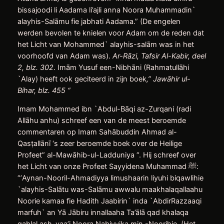
bissajoodi li Aadama li’ajli anna Noora Muhammadin`
alayhis-Salāmu fie jabhati Aadama.” (De engelen
werden bevolen te knielen voor Adam om de reden dat
het Licht van Mohammed` alayhis-salām was in het
voorhoofd van Adam was).
Ar-Rāzi, Tafsir Al-Kabir, deel
2, blz. 302
. Imām Yusuf een-Nibhāni (Rahmatullāhi
`Alay) heeft ook geciteerd in zijn boek
,” Jawāhir ul-
Bihar, blz. 455 “
Imam Mohammed ibn `Abdul-Bāqi az-Zurqani (radi
Allāhu anhu) schreef een van de meest beroemde
commentaren op Imam Sahābuddin Ahmad al-
Qasṭallānī ‘s zeer beroemde boek over de Heilige
Profeet” al-Mawāhib-ul-Ladduniya “. Hij schreef over
het Licht van onze Profeet Sayyidena Muhammad ﷺ:
“’Aynan-Nooril-Ahmadiyya limushaarin liyuhi biqawlihie
`alayhis-Salātu was-Salāmu awwalu maakhalaqallaahu
Noorie kamaa fie Hadith Jaabirin` inda `AbdirRazzaaqi
marfuh` an Yā Jābiru innallaaha Ta’ālā qad khalaqa