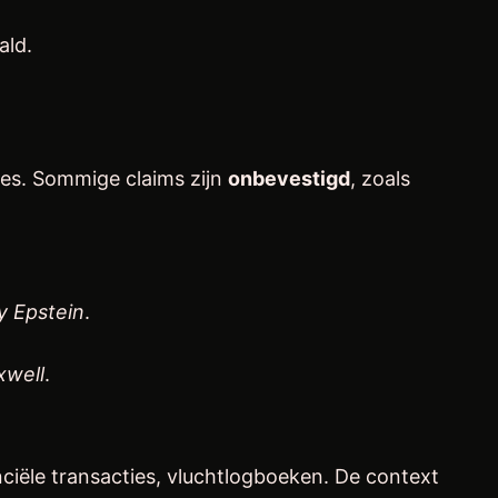
ald.
ies. Sommige claims zijn
onbevestigd
, zoals
y Epstein
.
xwell
.
nciële transacties, vluchtlogboeken. De context