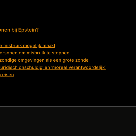
onen bij Epstein?
e misbruik mogelijk maakt
e personen om misbruik te stoppen
 zondige omgevingen als een grote zonde
uridisch onschuldig’ en ‘moreel verantwoordelijk’
n eisen