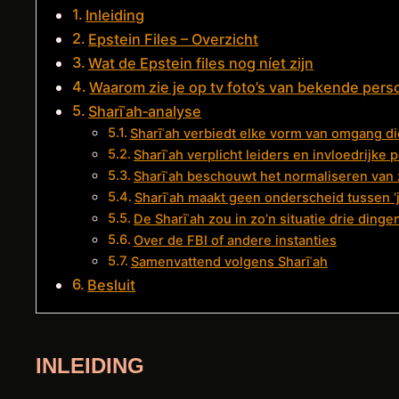
Inleiding
Epstein Files – Overzicht
Wat de Epstein files nog níet zijn
Waarom zie je op tv foto’s van bekende pers
Sharīʿah‑analyse
Sharīʿah verbiedt elke vorm van omgang di
Sharīʿah verplicht leiders en invloedrijk
Sharīʿah beschouwt het normaliseren van
Sharīʿah maakt geen onderscheid tussen ‘j
De Sharīʿah zou in zo’n situatie drie dinge
Over de FBI of andere instanties
Samenvattend volgens Sharīʿah
Besluit
INLEIDING