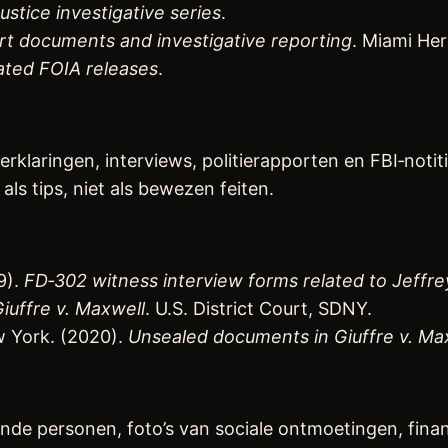
ustice investigative series
.
rt documents and investigative reporting
. Miami Her
ated FOIA releases
.
klaringen, interviews, politierapporten en FBI‑notit
als tips, niet als bewezen feiten.
9).
FD‑302 witness interview forms related to Jeffre
Giuffre v. Maxwell
. U.S. District Court, SDNY.
ew York. (2020).
Unsealed documents in Giuffre v. Ma
ende personen, foto’s van sociale ontmoetingen, fina