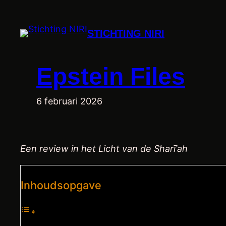
Ga
naar
STICHTING NIRI
de
inhoud
Epstein Files
6 februari 2026
Een review in het Licht van de Sharīʿah
Inhoudsopgave