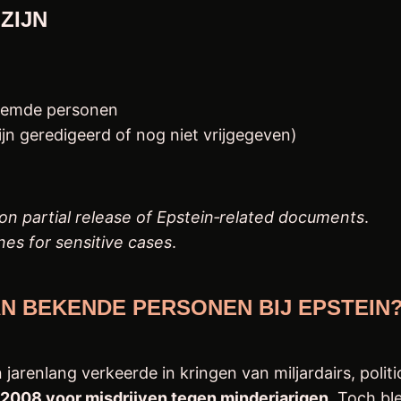
ZIJN
noemde personen
jn geredigeerd of nog niet vrijgegeven)
n partial release of Epstein‑related documents
.
nes for sensitive cases
.
AN BEKENDE PERSONEN BIJ EPSTEIN
 jarenlang verkeerde in kringen van miljardairs, polit
 2008 voor misdrijven tegen minderjarigen
. Toch b