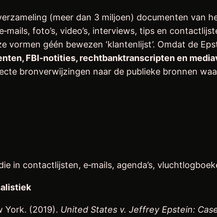
 verzameling (meer dan 3 miljoen) documenten van he
ails, foto’s, video’s, interviews, tips en contactlijst
e vormen géén bewezen ‘klantenlijst’. Omdat de Epstei
nten, FBI‑notities, rechtbanktranscripten en medi
recte bronverwijzingen naar de publieke bronnen waa
in contactlijsten, e‑mails, agenda’s, vluchtlogboe
alistiek
w York. (2019).
United States v. Jeffrey Epstein: Case