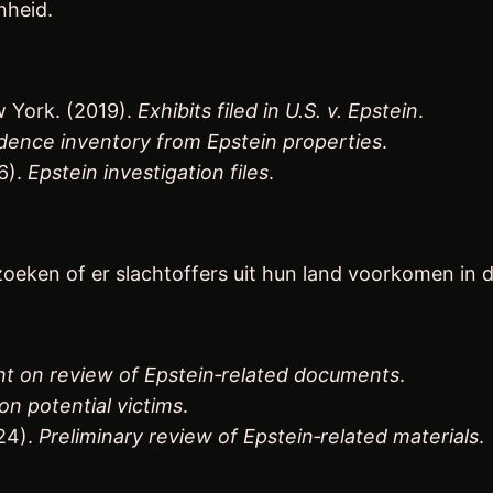
nheid.
w York. (2019).
Exhibits filed in U.S. v. Epstein
.
dence inventory from Epstein properties
.
6).
Epstein investigation files
.
oeken of er slachtoffers uit hun land voorkomen in
t on review of Epstein‑related documents
.
on potential victims
.
024).
Preliminary review of Epstein‑related materials
.