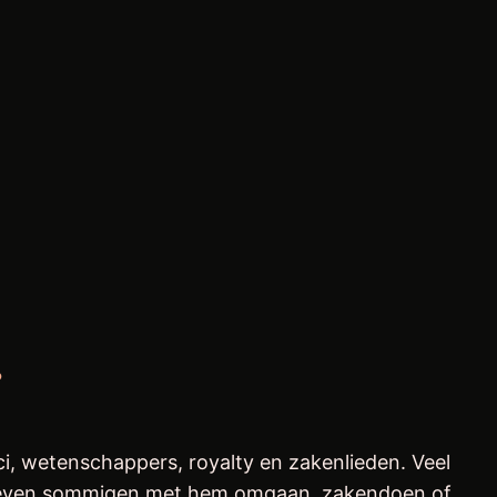
?
ici, wetenschappers, royalty en zakenlieden. Veel
leven sommigen met hem omgaan, zakendoen of