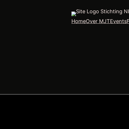
Stichting N
Home
Over MJT
Events