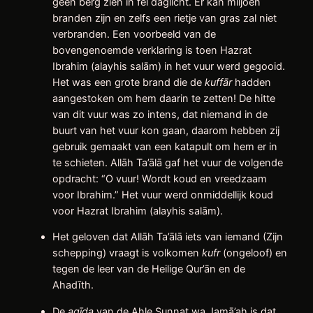
geen berg zien in fel daglicht. Er kan miljoen
branden zijn en zelfs een rietje van gras zal niet
verbranden. Een voorbeeld van de
bovengenoemde verklaring is toen Hazrat
Ibrahim (alayhis salām) in het vuur werd gegooid.
Het was een grote brand die de
kuffār
hadden
aangestoken om hem daarin te zetten! De hitte
van dit vuur was zo intens, dat niemand in de
buurt van het vuur kon gaan, daarom hebben zij
gebruik gemaakt van een katapult om hem er in
te schieten. Allāh Ta’ālā gaf het vuur de volgende
opdracht: “O vuur! Wordt koud en vreedzaam
voor Ibrahim.” Het vuur werd onmiddellijk koud
voor Hazrat Ibrahim (alayhis salām).
Het geloven dat Allāh Ta’ālā iets van iemand (Zijn
schepping) vraagt is volkomen
kufr
(ongeloof) en
tegen de leer van de Heilige Qur’ān en de
Ahadīth.
De
aqīda
van de Ahle Sunnat wa Jamā’ah is dat