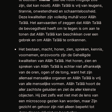
zijn, dat kan nooit). Allāh Ta’ālā is vrij van leugens,
tirannie, onwetendheid en schaamteloosheid.
Deze kwaliteiten zijn volledig
muhāl
voor Allāh
Ta’ālā. Het aanvaarden of zeggen dat Allāh Ta’ālā
de bevoegdheid heeft om te liegen is om aan te
tonen dat Allāh Ta’ālā kan beschikken over een
gebrek en om Allāh Ta’ālā te ontkennen.
Het bestaan, macht, horen, zien, spreken, kennis,
voornemen, enzovoorts zijn de Geheiligde
kwaliteiten van Allāh Ta’ālā. Het horen, zien en
spreken van Allāh Ta’ālā is echter niet afhankelijk
van de oren, ogen of de tong, want het zijn
allemaal menselijke organen en Allāh Ta’ālā is vrij
van alle menselijke vormen. Allāh Ta’ālā hoort de
aller zachtste geluiden en ziet de aller kleinste
objecten. Hij ziet zelfs wat niet met de lens van
een microscoop gezien kan worden, maar Zijn
gezicht en gehoor zijn niet alleen beperkt tot