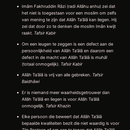
Imām Fakhruddin Rāzi (radi Allāhu anhu) zei dat
het niet is toegestaan voor een moslim om zelfs
van mening te zijn dat Allāh Ta’ālā kan liegen. Hij
zei dat door zo te denken die moslim Imān kwijt
raakt.
Tafsir Kabir
Om een leugen te zeggen is een defect aan de
persoonlijkheid van Allāh Ta’ālā en daarom een
defect in de macht van Allāh Ta’ālā is
muhāl
(totaal onmogelijk).
Tafsir Kabir
Allāh Ta’ālā is vrij van alle gebreken.
Tafsir
Baidhāwi
Er is niemand meer waarheidsgetrouwer dan
Allāh Ta’ālā en liegen is voor Allāh Ta’ālā
onmogelijk.
Tafsir Khazin
Elke persoon die beweert dat Allāh Ta’ālā
bepaalde kwaliteiten bezit die niet waardig is voor