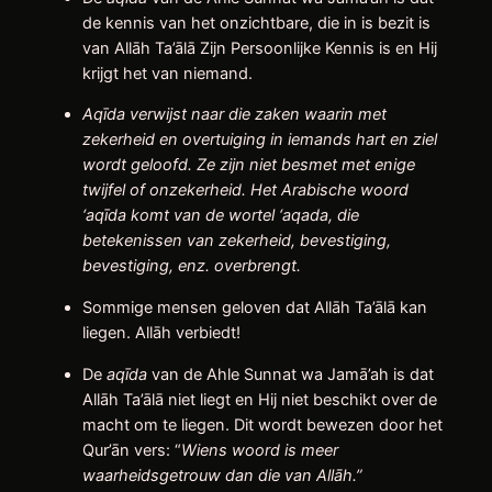
de kennis van het onzichtbare, die in is bezit is
van Allāh Ta’ālā Zijn Persoonlijke Kennis is en Hij
krijgt het van niemand.
Aqīda verwijst naar die zaken waarin met
zekerheid en overtuiging in iemands hart en ziel
wordt geloofd. Ze zijn niet besmet met enige
twijfel of onzekerheid. Het Arabische woord
‘aqīda komt van de wortel ‘aqada, die
betekenissen van zekerheid, bevestiging,
bevestiging, enz. overbrengt.
Sommige mensen geloven dat Allāh Ta’ālā kan
liegen. Allāh verbiedt!
De
aqīda
van de Ahle Sunnat wa Jamā’ah is dat
Allāh Ta’ālā niet liegt en Hij niet beschikt over de
macht om te liegen. Dit wordt bewezen door het
Qur’ān vers: “
Wiens woord is meer
waarheidsgetrouw dan die van Allāh.”