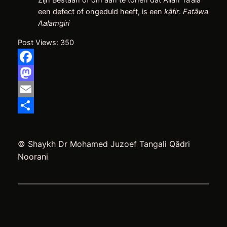
Zijn Bestaan of om aan te tonen dat Allāh Ta’ālā
een defect of ongeduld heeft, is een
kāfir
.
Fatāwa
Aalamgiri
Post Views:
350
Facebook
Mastodon
Email
Delen
© Shaykh Dr Mohamed Juzoef Tangali Qādri
Noorani