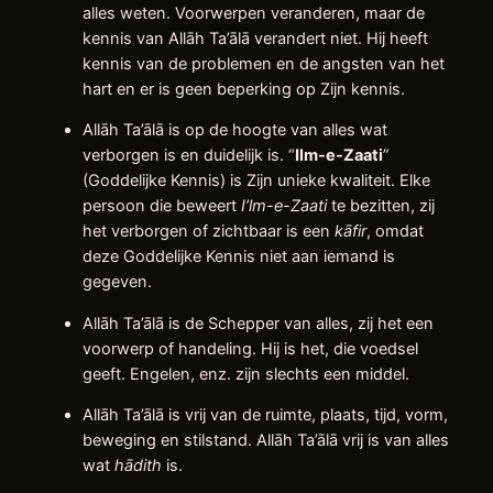
alles weten. Voorwerpen veranderen, maar de
kennis van Allāh Ta’ālā verandert niet. Hij heeft
kennis van de problemen en de angsten van het
hart en er is geen beperking op Zijn kennis.
Allāh Ta’ālā is op de hoogte van alles wat
verborgen is en duidelijk is. “
Ilm-e-Zaati
”
(Goddelijke Kennis) is Zijn unieke kwaliteit. Elke
persoon die beweert
I’lm-e-Zaati
te bezitten, zij
het verborgen of zichtbaar is een
kāfir
, omdat
deze Goddelijke Kennis niet aan iemand is
gegeven.
Allāh Ta’ālā is de Schepper van alles, zij het een
voorwerp of handeling. Hij is het, die voedsel
geeft. Engelen, enz. zijn slechts een middel.
Allāh Ta’ālā is vrij van de ruimte, plaats, tijd, vorm,
beweging en stilstand. Allāh Ta’ālā vrij is van alles
wat
hādith
is.