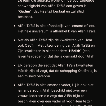
De term die gebruikt wordt om de voortdurende
aanwezigheid van Allāh Ta’ālā aan geven is
“
Qadīm
” (dat Hij altijd bestaat en zal altijd
bestaan).
Allāh Ta’ālā is niet afhankelijk van iemand of iets.
Het hele universum is afhankelijk van Allāh Ta’ālā.
Net als Allāh Ta’ālā zijn de kwaliteiten van Hem
ook Qadīm. Met uitzondering van Allāh Ta’ālā en
Zijn kwaliteiten is al het andere “
Hādith
” (een
leven te roepen of dat die is gemaakt door Allāh).
Elk persoon die zegt dat Allāh Ta’ālā kwaliteiten
Hādith zijn of zegt, dat de schepping Qadīm is, is
een misleid persoon.
Allāh Ta’ālā is niet iemands vader, Hij is ook niet
iemands zoon. Allāh beschikt niet over een
vrouw. Iedereen die zegt dat Allāh blijkt te
beschikken over een vader of voor Hem te zijn