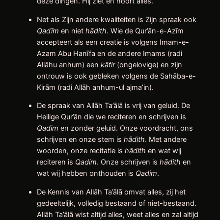
deze dingen. Hij ziet en hoort alles.
Net als Zijn andere kwaliteiten is Zijn spraak ook
Qadīm
en niet
hādith
. Wie de Qur’ān-e-Azīm
accepteert als een creatie is volgens Imam-e-
Azam Abu Hanīfa en de andere Imams (radi
Allāhu anhum) een
kāfir
(ongelovige) en zijn
ontrouw is ook gebleken volgens de Sahāba-e-
Kirām (radi Allāh anhum-ul ajma’in).
De spraak van Allāh Ta’ālā is vrij van geluid. De
Heilige Qur’ān die we reciteren en schrijven is
Qadim
en zonder geluid. Onze voordracht, ons
schrijven en onze stem is
hādith
. Met andere
woorden, onze recitatie is
hādith
en wat wij
reciteren is
Qadim
. Onze schrijven is
hādith
en
wat wij hebben onthouden is
Qadim
.
De Kennis van Allāh Ta’ālā omvat alles, zij het
gedeeltelijk, volledig bestaand of niet-bestaand.
Allāh Ta’ālā wist altijd alles, weet alles en zal altijd