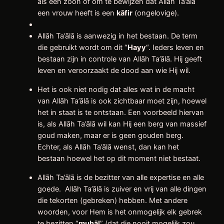
als een zoon of om te bewijzen dat Allāh Ta’ālā
een vrouw heeft is een
k
ā
fir
(ongelovige).
Allāh Ta’ālā is aanwezig in het bestaan. De term
die gebruikt wordt om dit “
Hayy
“. Ieders leven en
bestaan zijn in controle van Allāh Ta’ālā. Hij geeft
leven en veroorzaakt de dood aan wie Hij wil.
Het is ook niet nodig dat alles wat in de macht
van Allāh Ta’ālā is ook zichtbaar moet zijn, hoewel
het in staat is te ontstaan. Een voorbeeld hiervan
is, als Allāh Ta’ālā wil kan Hij een berg van massief
goud maken, maar er is geen gouden berg.
Echter, als Allāh Ta’ālā wenst, dan kan het
bestaan hoewel het op dit moment niet bestaat.
Allāh Ta’ālā is de bezitter van alle expertise en alle
goede. Allāh Ta’ālā is zuiver en vrij van alle dingen
die tekorten (gebreken) hebben. Met andere
woorden, voor Hem is het onmogelijk elk gebrek
te bezitten “
muhāl
” (dat die nooit mogelijk zou