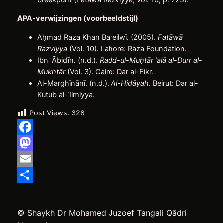
APA-verwijzingen (voorbeeldstijl)
Aḥmad Raza Khan Bareilwī. (2005).
Fatāwā
Razviyya
(Vol. 10). Lahore: Raza Foundation.
Ibn ʿĀbidīn. (n.d.).
Radd-ul-Mu
ḥtār
ʿalā al-Durr al-
Mukht
ār
(Vol. 3). Cairo: Dar al-Fikr.
Al-Marghīnānī. (n.d.).
Al-Hidāyah
. Beirut: Dar al-
Kutub al-ʿIlmiyya.
Post Views:
328
Facebook
Mastodon
Email
Delen
© Shaykh Dr Mohamed Juzoef Tangali Qādri