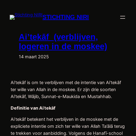
Ga
naar
STICHTING NIRI
de
inhoud
Ai’tekāf (verblijven,
logeren in de moskee)
14 maart 2025
Ai’tekāf is om te verblijven met de intentie van Ai’tekāf
ter wille van Allah in de moskee. Er zijn drie soorten
Ai’tekāf, Wājib, Sunnat-e-Maukida en Mustahhab.
Definitie van Ai
ʾtek
āf
Aiʾtekāf betekent het verblijven in de moskee met de
expliciete intentie om zich ter wille van Allah Ta’ālā terug
te trekken voor aanbidding. Volgens de Ḥanafī-school