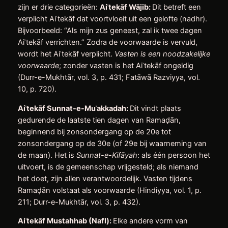
zijn er drie categorieën:
Ai
ʾtek
āf W
ājib:
Dit betreft een
verplicht Aiʾtekāf dat voortvloeit uit een gelofte (nadhr).
Bijvoorbeeld: “Als mijn zus geneest, zal ik twee dagen
Aiʾtekāf verrichten.” Zodra de voorwaarde is vervuld,
wordt het Aiʾtekāf verplicht.
Vasten is een noodzakelijke
voorwaarde
; zonder vasten is het Aiʾtekāf ongeldig
(Durr-e-Mukhtār, vol. 3, p. 431; Fatāwā Razviyya, vol.
10, p. 720).
Ai
ʾtek
āf Sunnat-e-Mu
ʾakkadah:
Dit vindt plaats
gedurende de laatste tien dagen van Ramaḍān,
beginnend bij zonsondergang op de 20e tot
zonsondergang op de 30e (of 29e bij waarneming van
de maan). Het is
Sunnat-e-Kifāyah
: als één persoon het
uitvoert, is de gemeenschap vrijgesteld; als niemand
het doet, zijn allen verantwoordelijk. Vasten tijdens
Ramaḍān volstaat als voorwaarde (Hindiyya, vol. 1, p.
211; Durr-e-Mukhtār, vol. 3, p. 432).
Ai
ʾtek
āf Mustahhab (Nafl):
Elke andere vorm van