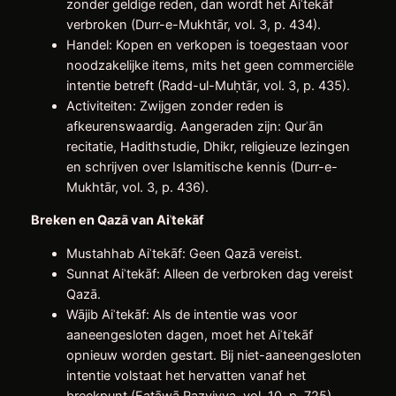
zonder geldige reden, dan wordt het Aiʾtekāf
verbroken (Durr-e-Mukhtār, vol. 3, p. 434).
Handel: Kopen en verkopen is toegestaan voor
noodzakelijke items, mits het geen commerciële
intentie betreft (Radd-ul-Muḥtār, vol. 3, p. 435).
Activiteiten: Zwijgen zonder reden is
afkeurenswaardig. Aangeraden zijn: Qurʾān
recitatie, Hadithstudie, Dhikr, religieuze lezingen
en schrijven over Islamitische kennis (Durr-e-
Mukhtār, vol. 3, p. 436).
Breken en Qazā van Ai
ʾtek
āf
Mustahhab Aiʾtekāf: Geen Qazā vereist.
Sunnat Aiʾtekāf: Alleen de verbroken dag vereist
Qazā.
Wājib Aiʾtekāf: Als de intentie was voor
aaneengesloten dagen, moet het Aiʾtekāf
opnieuw worden gestart. Bij niet-aaneengesloten
intentie volstaat het hervatten vanaf het
breekpunt (Fatāwā Razviyya, vol. 10, p. 725).