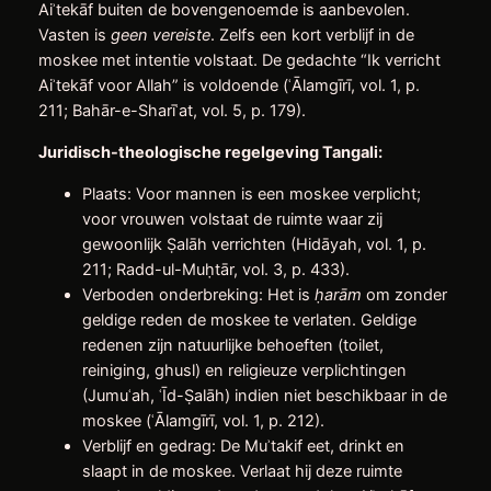
Aiʾtekāf buiten de bovengenoemde is aanbevolen.
Vasten is
geen vereiste
. Zelfs een kort verblijf in de
moskee met intentie volstaat. De gedachte “Ik verricht
Aiʾtekāf voor Allah” is voldoende (ʿĀlamgīrī, vol. 1, p.
211; Bahār-e-Sharīʿat, vol. 5, p. 179).
Juridisch-theologische regelgeving Tangali:
Plaats: Voor mannen is een moskee verplicht;
voor vrouwen volstaat de ruimte waar zij
gewoonlijk Ṣalāh verrichten (Hidāyah, vol. 1, p.
211; Radd-ul-Muḥtār, vol. 3, p. 433).
Verboden onderbreking: Het is
ḥarām
om zonder
geldige reden de moskee te verlaten. Geldige
redenen zijn natuurlijke behoeften (toilet,
reiniging, ghusl) en religieuze verplichtingen
(Jumuʿah, ʿĪd-Ṣalāh) indien niet beschikbaar in de
moskee (ʿĀlamgīrī, vol. 1, p. 212).
Verblijf en gedrag: De Muʾtakif eet, drinkt en
slaapt in de moskee. Verlaat hij deze ruimte