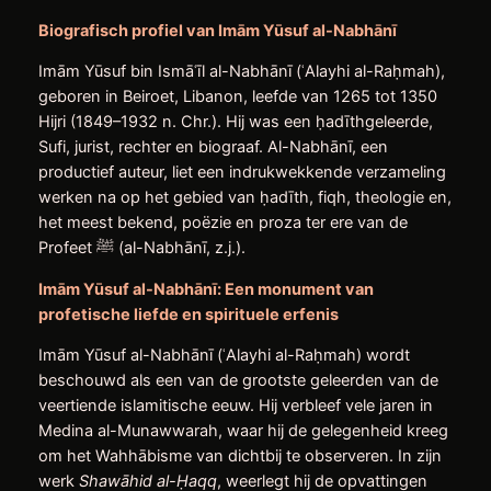
Biografisch profiel van Imām Yūsuf al-Nabhānī
Imām Yūsuf bin Ismāʿīl al-Nabhānī (ʿAlayhi al-Raḥmah),
geboren in Beiroet, Libanon, leefde van 1265 tot 1350
Hijri (1849–1932 n. Chr.). Hij was een ḥadīthgeleerde,
Sufi, jurist, rechter en biograaf. Al-Nabhānī, een
productief auteur, liet een indrukwekkende verzameling
werken na op het gebied van ḥadīth, fiqh, theologie en,
het meest bekend, poëzie en proza ter ere van de
Profeet ﷺ (al-Nabhānī, z.j.).
Imām Yūsuf al-Nabhānī: Een monument van
profetische liefde en spirituele erfenis
Imām Yūsuf al-Nabhānī (ʿAlayhi al-Raḥmah) wordt
beschouwd als een van de grootste geleerden van de
veertiende islamitische eeuw. Hij verbleef vele jaren in
Medina al-Munawwarah, waar hij de gelegenheid kreeg
om het Wahhābisme van dichtbij te observeren. In zijn
werk
Shawāhid al-
Ḥ
aqq
, weerlegt hij de opvattingen