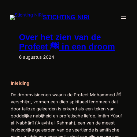
Ga
naar
STICHTING NIRI
de
inhoud
Over het zien van de
Profeet ﷺ in een droom
6 augustus 2024
Inleiding
De droomvisioenen waarin de Profeet Mohammed ﷺ
verschijnt, vormen een diep spiritueel fenomeen dat
door talloze geleerden is erkend als een teken van
goddelijke nabijheid en profetische liefde. Imām Yūsuf
al-Nabhānī (ʿAlayhi al-Raḥmah), een van de meest
invloedrijke geleerden van de veertiende islamitische
eeuw, wijdde een aanzienlijk deel van zijn oeuvre aan