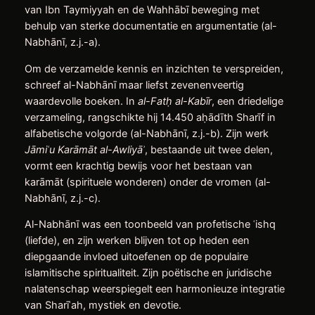
van Ibn Taymiyyah en de Wahhābī beweging met
behulp van sterke documentatie en argumentatie (al-
Nabhānī, z.j.-a).
Om de verzamelde kennis en inzichten te verspreiden,
schreef al-Nabhānī maar liefst zevenenveertig
waardevolle boeken. In
al-Fat
ḥ
al-Kabīr
, een driedelige
verzameling, rangschikte hij 14.450 aḥādīth Sharīf in
alfabetische volgorde (al-Nabhānī, z.j.-b). Zijn werk
Jāmi
ʿ
u Kar
ā
m
ā
t al-Awliy
ā
ʾ
, bestaande uit twee delen,
vormt een krachtig bewijs voor het bestaan van
karāmāt (spirituele wonderen) onder de vromen (al-
Nabhānī, z.j.-c).
Al-Nabhānī was een toonbeeld van profetische ʿishq
(liefde), en zijn werken blijven tot op heden een
diepgaande invloed uitoefenen op de populaire
islamitische spiritualiteit. Zijn poëtische en juridische
nalatenschap weerspiegelt een harmonieuze integratie
van Sharīʿah, mystiek en devotie.