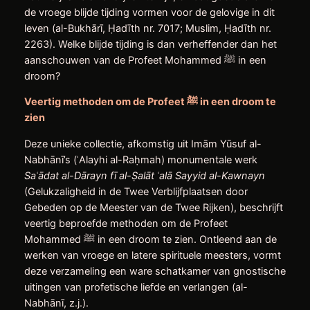
de vroege blijde tijding vormen voor de gelovige in dit
leven (al-Bukhārī, Ḥadīth nr. 7017; Muslim, Ḥadīth nr.
2263). Welke blijde tijding is dan verheffender dan het
aanschouwen van de Profeet Mohammed ﷺ in een
droom?
Veertig methoden om de Profeet
ﷺ
in een droom te
zien
Deze unieke collectie, afkomstig uit Imām Yūsuf al-
Nabhānī’s (ʿAlayhi al-Raḥmah) monumentale werk
Sa
ʿ
ā
dat al-D
ā
rayn f
ī
al-
Ṣ
alāt
ʿ
al
ā
Sayyid al-Kawnayn
(Gelukzaligheid in de Twee Verblijfplaatsen door
Gebeden op de Meester van de Twee Rijken), beschrijft
veertig beproefde methoden om de Profeet
Mohammed ﷺ in een droom te zien. Ontleend aan de
werken van vroege en latere spirituele meesters, vormt
deze verzameling een ware schatkamer van gnostische
uitingen van profetische liefde en verlangen (al-
Nabhānī, z.j.).