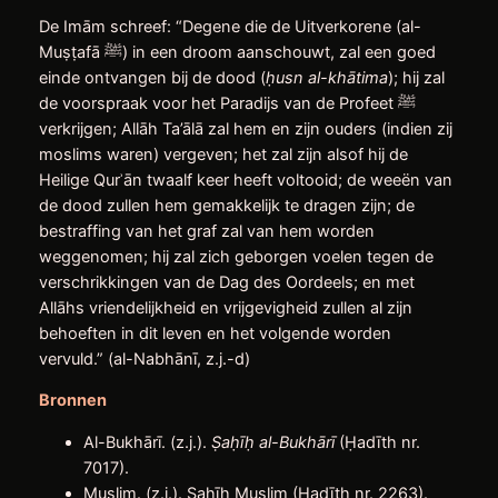
De Imām schreef: “Degene die de Uitverkorene (al-
Muṣṭafā ﷺ) in een droom aanschouwt, zal een goed
einde ontvangen bij de dood (
ḥ
usn al-khātima
); hij zal
de voorspraak voor het Paradijs van de Profeet ﷺ
verkrijgen; Allāh Ta’ālā zal hem en zijn ouders (indien zij
moslims waren) vergeven; het zal zijn alsof hij de
Heilige Qurʾān twaalf keer heeft voltooid; de weeën van
de dood zullen hem gemakkelijk te dragen zijn; de
bestraffing van het graf zal van hem worden
weggenomen; hij zal zich geborgen voelen tegen de
verschrikkingen van de Dag des Oordeels; en met
Allāhs vriendelijkheid en vrijgevigheid zullen al zijn
behoeften in dit leven en het volgende worden
vervuld.” (al-Nabhānī, z.j.-d)
Bronnen
Al-Bukhārī. (z.j.).
Ṣ
a
ḥ
ī
ḥ
al-Bukhārī
(Ḥadīth nr.
7017).
Muslim. (z.j.). Ṣaḥīḥ Muslim (Ḥadīth nr. 2263).