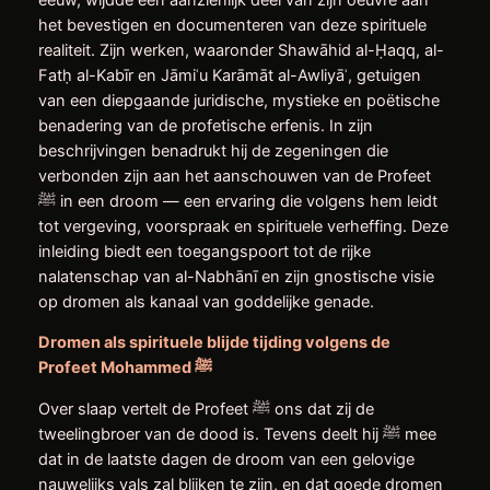
het bevestigen en documenteren van deze spirituele
realiteit. Zijn werken, waaronder Shawāhid al-Ḥaqq, al-
Fatḥ al-Kabīr en Jāmiʿu Karāmāt al-Awliyāʾ, getuigen
van een diepgaande juridische, mystieke en poëtische
benadering van de profetische erfenis. In zijn
beschrijvingen benadrukt hij de zegeningen die
verbonden zijn aan het aanschouwen van de Profeet
ﷺ in een droom — een ervaring die volgens hem leidt
tot vergeving, voorspraak en spirituele verheffing. Deze
inleiding biedt een toegangspoort tot de rijke
nalatenschap van al-Nabhānī en zijn gnostische visie
op dromen als kanaal van goddelijke genade.
Dromen als spirituele blijde tijding volgens de
Profeet Mohammed
ﷺ
Over slaap vertelt de Profeet ﷺ ons dat zij de
tweelingbroer van de dood is. Tevens deelt hij ﷺ mee
dat in de laatste dagen de droom van een gelovige
nauwelijks vals zal blijken te zijn, en dat goede dromen