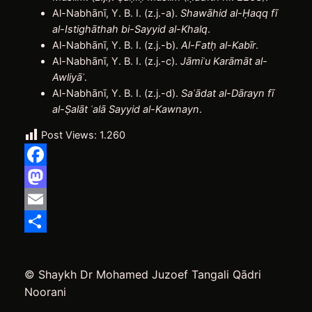
Al-Nabhānī, Y. B. I. (z.j.-a).
Shawāhid al-
Ḥ
aqq fī
al-Istighāthah bi-Sayyid al-Khalq
.
Al-Nabhānī, Y. B. I. (z.j.-b).
Al-Fat
ḥ
al-Kabīr
.
Al-Nabhānī, Y. B. I. (z.j.-c).
Jāmi
ʿ
u Kar
ā
m
ā
t al-
Awliy
ā
ʾ
.
Al-Nabhānī, Y. B. I. (z.j.-d).
Sa
ʿ
ā
dat al-D
ā
rayn f
ī
al-
Ṣ
alāt
ʿ
al
ā
Sayyid al-Kawnayn
.
Post Views:
1.260
Facebook
Mastodon
Email
Delen
© Shaykh Dr Mohamed Juzoef Tangali Qādri
Noorani